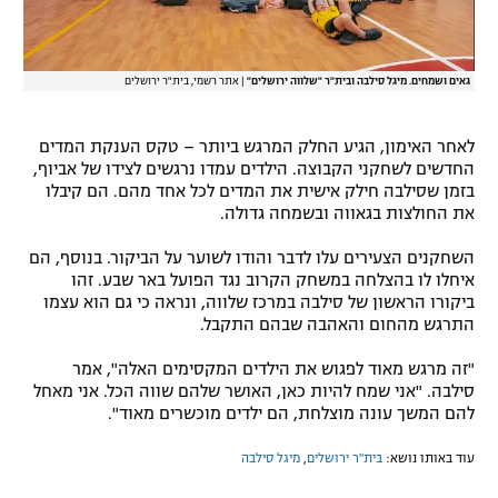
גאים ושמחים. מיגל סילבה ובית"ר "שלווה ירושלים"
|
אתר רשמי, בית"ר ירושלים
לאחר האימון, הגיע החלק המרגש ביותר – טקס הענקת המדים
החדשים לשחקני הקבוצה. הילדים עמדו נרגשים לצידו של אביוף,
בזמן שסילבה חילק אישית את המדים לכל אחד מהם. הם קיבלו
את החולצות בגאווה ובשמחה גדולה.
השחקנים הצעירים עלו לדבר והודו לשוער על הביקור. בנוסף, הם
איחלו לו בהצלחה במשחק הקרוב נגד הפועל באר שבע. זהו
ביקורו הראשון של סילבה במרכז שלווה, ונראה כי גם הוא עצמו
התרגש מהחום והאהבה שבהם התקבל.
"זה מרגש מאוד לפגוש את הילדים המקסימים האלה", אמר
סילבה. "אני שמח להיות כאן, האושר שלהם שווה הכל. אני מאחל
להם המשך עונה מוצלחת, הם ילדים מוכשרים מאוד".
עוד באותו נושא:
בית"ר ירושלים
,
מיגל סילבה