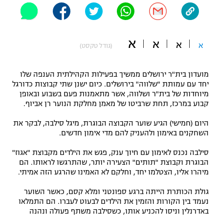
"מחצית בשכונה" – פודקאסט
אופניים
א
א
ספורט מוטורי
א
א
משתתפים וזוכים בפרסים
(גודל טקסט)
כדורמים
מועדון בית"ר ירושלים ממשיך בפעילות הקהילתית הענפה שלו
תקנון משתתפים וזוכים בפרסים
טניס
יחד עם עמותת "שלווה" בירושלים. כיום ישנן שתי קבוצות כדורגל
פוטבול אמריקאי NFL
מיוחדות של בית"ר ושלווה, אשר מתאמנות פעם בשבוע ובאופן
תקנון עבור פעילות אלקטרה
קבוע במרכז, תחת שרביטו של מאמן מחלקת הנוער רן אביוף.
גיימינג E-Sports
בייסבול MLB
תקנון עבור פעילות ספורט 1 – "מרלן"
היום (חמישי) הגיע שוער הקבוצה הבוגרת, מיגל סילבה, לבקר את
השחקנים באימון ולהעניק להם מדי אימון חדשים.
ספורט אתגרי ואקסטרים
תנאי שימוש
סילבה נכנס לאימון עם חיוך ענק, פגש את הילדים מקבוצת "אגוז"
אומנויות לחימה
הבוגרת וקבוצת "תותים" הצעירה יותר, שהתרגשו לראותו. הם
מיהרו אליו, הצטלמו יחד, וחלקם לא האמינו שהרגע הזה אמיתי.
מדיניות פרטיות
גיימינג E-Sports
גולת הכותרת הייתה ברגע ספונטני ומלא קסם, כאשר השוער
נעמד בין הקורות והזמין את הילדים לבעוט לעברו. הם התמלאו
תקנון פעילות ספורט 1
באדרנלין וניסו להכניע אותו, כשסילבה משתף פעולה ונהנה