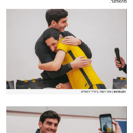
מהאתגר.
רשיון להקרנה פומבית לבית עסק
הצטרפות לחבילת הערוצים
לוח דרושים – ג'ובנט
תגיות
המגזין
רגע מרגש
|
אתר רשמי, בית"ר ירושלים