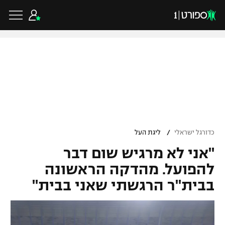
כדורגל ישראלי
ליגת העל
כדורגל עולמי
/
כדורגל ישראלי
ליגת העל
ליגה לאומית
"אני לא מרגיש שום דבר
ליגת האלופות
כדורסל ישראלי
גביע הטוטו
להפועל. מהדקה הראשונה
ליגה אירופית
בבית"ר הרגשתי שאני בבית"
ליגת ווינר סל
ליגיונרים
כדורסל עולמי
ליגה אנגלית
ליגה לאומית
גביע המדינה
NBA
ליגה גרמנית
ענפים נוספים