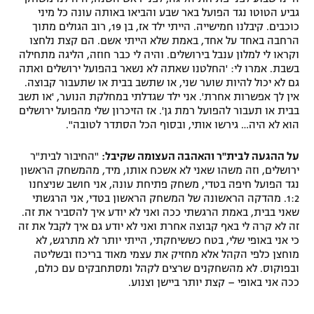
גביע הטוטו נגד הפועל באר שבע והביאו באותה עונה כל מיני
כוכבים. קיבלנו חמישייה. הייתי ילד אז, בן 19, רוב הגולים מתוך
הרחבה באחד על אחד, באמת שלא הייתי אשם. הם קצת נלחצו
וקראו לי למלון ענבל בירושלים. והיה לי כבר חוזה, הליגה מתחילה
בשבת. אמרו לי: 'החלטנו שאתה לא נשאר בהפועל ירושלים ואתה
גם לא יכול להיות שוער שני, או שתשב בבית או שתעבור קבוצה.
אין לך אפשרות אחרת'. אני ילד שגדלתי במחלקת הנוער, 'או תשב
בבית או תעבור להפועל רמת גן'. אז הזיכרון שלי מהפועל ירושלים
הוא לא היה… גירשו אותי, ובסוף הכל הסתדר לטובה".
על ההגעה לבית"ר והאהבה העצומה שקיבל:
"החיבור לבית"ר
ירושלים, וזה משהו שאני לא אשכח אותו, מיד, מהמשחק הראשון
נגד הפועל חיפה בטדי, משחק פתיחת עונה, אני חושב שניצחנו
1:2. מהדקה הראשונה של המשחק הראשון בטדי, אני הרגשתי
שאני בבית, באמת הרגשתי ככה ואני לא יודע איך להסביר את זה.
זה לא קרה לי באף קבוצה אחרת ואני לא יודע גם איך לקבל את זה
כי אני באופי שלי, בטח כששיחקתי, הייתי יותר לא מתרגש, לא
מוחצן כלפי הקהל אלא מחזיק את עצמי מאוד בריכוז ובשליטה
ובפוקוס. לא מהשחקנים שרצים לקהל ומסתחבקים עם כולם,
ככה אני באופי – קצת יותר ביישן וצנוע.