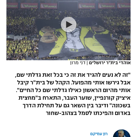
כדורסל נשים
נבחרת ישראל
יורוליג
ליגה ספרדית
טניס
VOD
מכבי תל אביב
מכבי חיפה
יורוקאפ
ליגה איטלקית
כדוריד
הפועל חולון
בית"ר ירושלים
רץ ברשת
ליגה צרפתית
כדורעף
הפועל ירושלים
מכבי תל אביב
ליגה הולנדית
שחייה
תוצאות
אוהדי בית"ר ירושלים
|
דני מרון
דני אבדיה
הפועל תל אביב
ליגה טורקית
"זה לא נעים להגיד את זה כי בכל זאת גדלתי שם,
ג'ודו
הפועל חיפה
אבל גירשו אותי מהפועל. הקהל של בית"ר קיבל
לוח שידורים
ליגה סינית
אותי מהיום הראשון כאילו גדלתי שם כל החיים".
אגרוף
הפועל באר שבע
איציק קורנפיין, שוער העבר, התארח ב"מחצית
ליגה ברזילאית
ברחבה
בשכונה" ודיבר בין השאר גם על תחילת הדרך
ספורט אולימפי
מכבי נתניה
באדום והפיכתו לסמל בצהוב-שחור
ליגות נוספות
UFC
"מעל הליגה" – פודקאסט
בני יהודה
רון עמיקם
היאבקות WWE