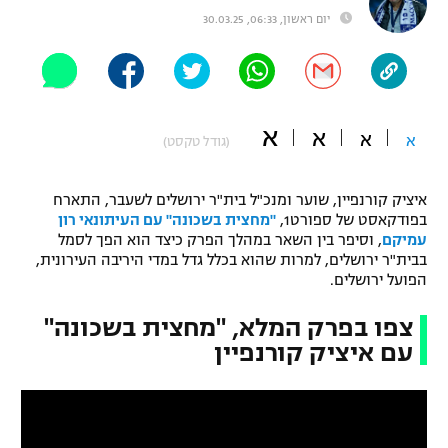
יום ראשון, 06:33, 30.03.25
"מחצית בשכונה" – פודקאסט
אופניים
ספורט מוטורי
משתתפים וזוכים בפרסים
א
א
כדורמים
א
א
(גודל טקסט)
תקנון משתתפים וזוכים בפרסים
טניס
פוטבול אמריקאי NFL
איציק קורנפיין, שוער ומנכ"ל בית"ר ירושלים לשעבר, התארח
תקנון עבור פעילות אלקטרה
בפודקאסט של ספורט1,
"מחצית בשכונה" עם העיתונאי רון
גיימינג E-Sports
בייסבול MLB
עמיקם
, וסיפר בין השאר במהלך הפרק כיצד הוא הפך לסמל
תקנון עבור פעילות ספורט 1 – "מרלן"
בבית"ר ירושלים, למרות שהוא בכלל גדל במדי היריבה העירונית,
הפועל ירושלים.
ספורט אתגרי ואקסטרים
תנאי שימוש
צפו בפרק המלא, "מחצית בשכונה"
אומנויות לחימה
עם איציק קורנפיין
מדיניות פרטיות
גיימינג E-Sports
תקנון פעילות ספורט 1