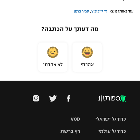
רשיון להקרנה פומבית לבית עסק
עוד באותו נושא:
גל לייבוביץ'
,
ספיר ברמן
הצטרפות לחבילת הערוצים
מה דעתך על הכתבה?
לוח דרושים – ג'ובנט
תגיות
אהבתי
לא אהבתי
המגזין
כדורגל ישראלי
VOD
כדורגל עולמי
רץ ברשת
ליגת העל