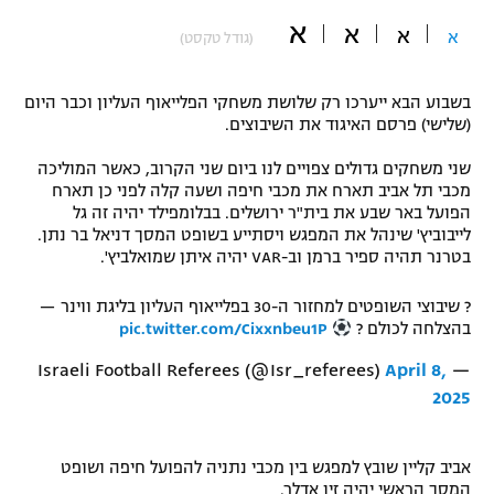
א
"מחצית בשכונה" – פודקאסט
א
א
א
(גודל טקסט)
אופניים
ספורט מוטורי
משתתפים וזוכים בפרסים
בשבוע הבא ייערכו רק שלושת משחקי הפלייאוף העליון וכבר היום
(שלישי) פרסם האיגוד את השיבוצים.
כדורמים
תקנון משתתפים וזוכים בפרסים
שני משחקים גדולים צפויים לנו ביום שני הקרוב, כאשר המוליכה
טניס
מכבי תל אביב תארח את מכבי חיפה ושעה קלה לפני כן תארח
פוטבול אמריקאי NFL
הפועל באר שבע את בית"ר ירושלים. בבלומפילד יהיה זה גל
תקנון עבור פעילות אלקטרה
לייבוביץ' שינהל את המפגש ויסתייע בשופט המסך דניאל בר נתן.
גיימינג E-Sports
בייסבול MLB
בטרנר תהיה ספיר ברמן וב-VAR יהיה איתן שמואלביץ'.
תקנון עבור פעילות ספורט 1 – "מרלן"
? שיבוצי השופטים למחזור ה-30 בפלייאוף העליון בליגת ווינר —
ספורט אתגרי ואקסטרים
תנאי שימוש
בהצלחה לכולם ?
pic.twitter.com/Cixxnbeu1P
אומנויות לחימה
April 8,
— Israeli Football Referees (@Isr_referees)
2025
מדיניות פרטיות
גיימינג E-Sports
אביב קליין שובץ למפגש בין מכבי נתניה להפועל חיפה ושופט
תקנון פעילות ספורט 1
המסך הראשי יהיה זיו אדלר.