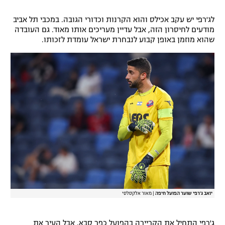
רשיון להקרנה פומבית לבית עסק
לג'רפי יש עקב אכילס והוא הקרנות וכדורי הגובה. במכבי תל אביב
מודעים לחיסרון הזה, אבל עדיין מעריכים אותו מאוד. גם העובדה
הצטרפות לחבילת הערוצים
שהוא מוזמן באופן קבוע לנבחרת ישראל עומדת לזכותו.
לוח דרושים – ג'ובנט
תגיות
המגזין
יואב ג'רפי שוער הפועל חיפה
|
מאור אלקסלסי
ג'רפי התחיל את הקריירה בהפועל כפר סבא, אבל העיר את