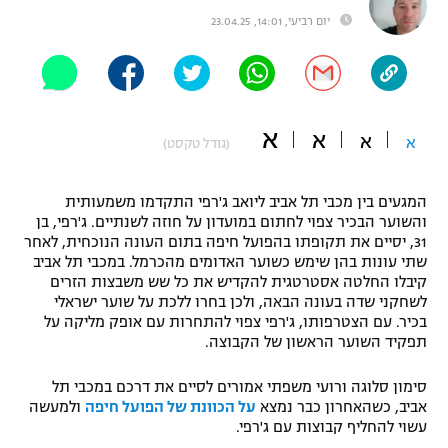
יום רביעי, 14:01, 23.04.25
"מחצית בשכונה" – פודקאסט
אופניים
ספורט מוטורי
משתתפים וזוכים בפרסים
א
א
כדורמים
א
א
(גודל טקסט)
תקנון משתתפים וזוכים בפרסים
טניס
פוטבול אמריקאי NFL
תקנון עבור פעילות אלקטרה
המגעים בין מכבי תל אביב ליואב ג'רפי התקדמו משמעותית
והשוער הבכיר צפוי לחתום במועדון על חוזה לשנתיים. ג'רפי, בן
גיימינג E-Sports
בייסבול MLB
31, יסיים את תקופתו בהפועל חיפה בתום העונה הנוכחית, לאחר
תקנון עבור פעילות ספורט 1 – "מרלן"
שתי עונות בהן שימש כשוער האדומים מהכרמל. במכבי תל אביב
ספורט אתגרי ואקסטרים
קיבלו החלטה אסטרטגית להקדיש את כל שש משבצות הזרים
תנאי שימוש
לשחקני שדה בעונה הבאה, ולכן בחרו ללכת על שוער ישראלי
בכיר. עם הצטרפותו, ג'רפי צפוי להתחרות עם אופק מליקה על
אומנויות לחימה
תפקיד השוער הראשון של הקבוצה.
מדיניות פרטיות
גיימינג E-Sports
סימון סלוגה ורועי משפתי אמורים לסיים את דרכם במכבי תל
אביב, כשהאחרון כבר נמצא
על הכוונת של הפועל חיפה
ולמעשה
תקנון פעילות ספורט 1
עשוי להחליף קבוצות עם ג'רפי.