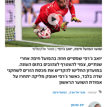
כדורסל נשים
נבחרת ישראל
יורוליג
ליגה ספרדית
טניס
VOD
מכבי תל אביב
מכבי חיפה
יורוקאפ
ליגה איטלקית
כדוריד
הפועל חולון
בית"ר ירושלים
רץ ברשת
ליגה צרפתית
כדורעף
הפועל ירושלים
מכבי תל אביב
ליגה הולנדית
שחייה
תוצאות
שוער הפועל חיפה, יואב ג'רפי
|
מאור אלקסלסי
דני אבדיה
הפועל תל אביב
ליגה טורקית
יואב ג'רפי שמסיים חוזה בהפועל חיפה אחרי
ג'ודו
הפועל חיפה
שנתיים, צפוי להצטרף לצהובים בתום העונה.
לוח שידורים
ליגה סינית
במועדון החליטו להקדיש את מכסת הזרים לשחקני
אגרוף
הפועל באר שבע
שדה בלבד, כאשר ג'רפי ואופק מליקה יתחרו על
ליגה ברזילאית
ברחבה
אפודת השוער הראשון
ספורט אולימפי
מכבי נתניה
ליגות נוספות
קבוצות:
מכבי תל אביב
הפועל חיפה
UFC
"מעל הליגה" – פודקאסט
בני יהודה
יניב טוכמן
היאבקות WWE