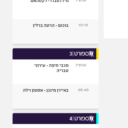
עכשיו
מידלסברו - רקסהאם
10:10
בוכום - הרטה ברלין
עכשיו
מכבי חיפה - עירוני
טבריה
09:40
באיירן מינכן - אסטון וילה