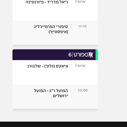
עכשיו
ריאל מדריד - פיורנטינה
11:15
סיפורי הפרמיירליג
(איפסוויץ')
עכשיו
איאקס (גלוך) - שלבורן
10:00
הפועל ר"ג - הפועל
ירושלים