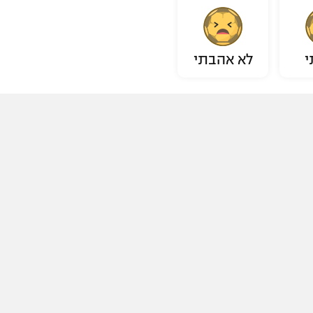
י
לא אהבתי