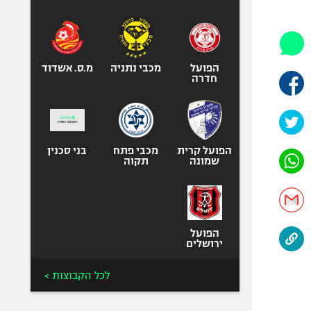
היאבקות WWE
אופניים
ספורט מוטורי
כדורמים
הפועל
מכבי נתניה
מ.ס. אשדוד
חדרה
פוטבול אמריקאי NFL
בייסבול MLB
ספורט אתגרי
ואקסטרים
הפועל קרית
מכבי פתח
בני סכנין
שמונה
תקוה
אומנויות לחימה
גיימינג E-Sports
הפועל
ירושלים
לכל הקבוצות >