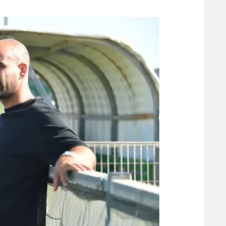
משתתפים וזוכים בפרסים
מכבי ת
הפועל 
תקנון משתתפים וזוכים בפרסים
הפועל 
תקנון עבור פעילות אלקטרה
הפועל 
תקנון עבור פעילות ספורט 1 – "מרלן"
מכבי נ
טניס
בני יהו
גיימינג E-Sports
תנאי שימוש
מדיניות פרטיות
תקנון פעילות ספורט 1
רשיון להקרנה פומבית לבית עסק
הצטרפות לחבילת הערוצים
לוח דרושים – ג'ובנט
תגיות