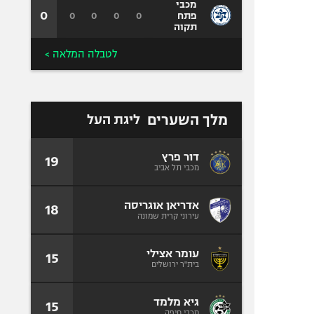
מכבי
0
0
0
0
0
פתח
תקוה
לטבלה המלאה >
מלך השערים
ליגת העל
דור פרץ
19
מכבי תל אביב
אדריאן אוגריסה
18
עירוני קרית שמונה
עומר אצילי
15
בית"ר ירושלים
גיא מלמד
15
מכבי חיפה