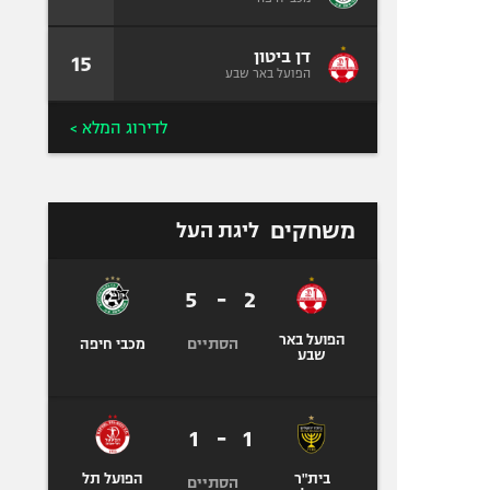
דן ביטון
15
הפועל באר שבע
לדירוג המלא >
משחקים
ליגת העל
5
-
2
הפועל באר
הסתיים
מכבי חיפה
שבע
1
-
1
בית"ר
הפועל תל
הסתיים