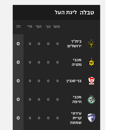
טבלה
ליגת העל
מש׳
נצ׳
הפ׳
תי׳
נק׳
בית"ר
0
0
0
0
0
ירושלים
מכבי
0
0
0
0
0
נתניה
0
0
0
0
0
בני סכנין
מכבי
0
0
0
0
0
חיפה
עירוני
0
0
0
0
0
קרית
שמונה