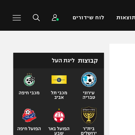
וצאות
לוח שידורים
כדורסל עולמי
ענפים נוספים
קבוצות
ליגת העל
NBA
טניס
יורוליג
כדוריד
יורוקאפ
כדורעף
שחייה
עירוני
מכבי תל
מכבי חיפה
טבריה
אביב
ג'ודו
אגרוף
ספורט אולימפי
UFC
בית"ר
הפועל באר
הפועל חיפה
ירושלים
שבע