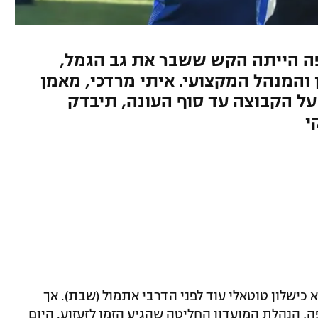
פועל חיפה הייתה הקש ששבר את גב הגמל,
והמנהל המקצועי. איתי מרדכי, מאמן
 על הקבוצה עד סוף העונה, תיבדק
י
א כישלון טוטאלי עוד לפני הדרבי אתמול (שבת). אך
5:1 בידי הפועל חיפה, הנהלת המועדון החליטה שהגיע הזמן לזעזוע. היום