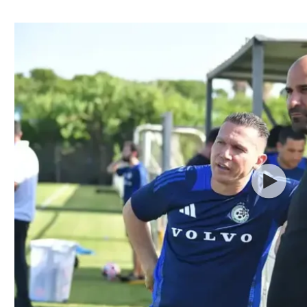
ל אביב
ליגה טורקית
תל אביב
ליגה סינית
חיפה
ליגה ברזילאית
באר שבע
ליגות נוספות
תניה
דה