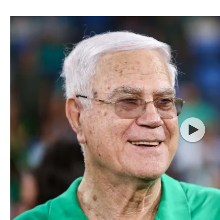
ל אביב
ליגה טורקית
תל אביב
ליגה סינית
חיפה
ליגה ברזילאית
באר שבע
ליגות נוספות
תניה
דה