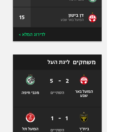
דן ביטון
15
הפועל באר שבע
לדירוג המלא >
משחקים
ליגת העל
5
-
2
הפועל באר
הסתיים
מכבי חיפה
שבע
1
-
1
בית"ר
הפועל תל
הסתיים