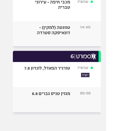
עכשיו
מכבי חיפה - עירוני
טבריה
14:40
טוונטה (למקין) -
דונאיסקה סטרדה
עכשיו
טורניר הפאדל, לונדון 7.8
ישיר
00:00
מגזין טניס גברים 6.8