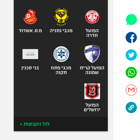
היאבקות WWE
אופניים
ספורט מוטורי
כדורמים
הפועל
מכבי נתניה
מ.ס. אשדוד
חדרה
פוטבול אמריקאי NFL
בייסבול MLB
ספורט אתגרי
ואקסטרים
הפועל קרית
מכבי פתח
בני סכנין
שמונה
תקוה
אומנויות לחימה
גיימינג E-Sports
הפועל
ירושלים
לכל הקבוצות >