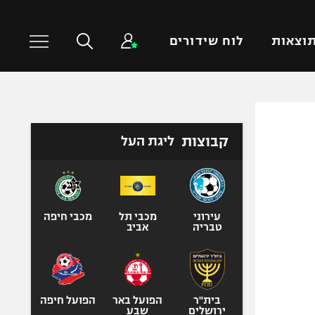
וצאות
לוח שידורים
כדורסל עולמי
ענפים נוספים
קבוצות
ליגת העל
NBA
טניס
יורוליג
כדוריד
יורוקאפ
כדורעף
שחייה
עירוני
מכבי תל
מכבי חיפה
טבריה
אביב
ג'ודו
אגרוף
ספורט אולימפי
UFC
בית"ר
הפועל באר
הפועל חיפה
ירושלים
שבע