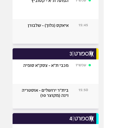
עכשיו
הפועל ת"א - קטוביץ
15:45
איאקס (גלוך) - שלבורן
עכשיו
מכבי ת"א - צסק"א סופיה
15:50
בית"ר ירושלים - אוסטריה
וינה (מקוצר 10)