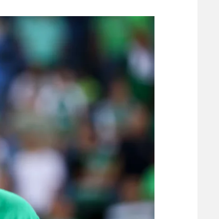
משתתפים וזוכים בפרסים
מכבי ת
הפועל 
תקנון משתתפים וזוכים בפרסים
הפועל 
תקנון עבור פעילות אלקטרה
הפועל 
תקנון עבור פעילות ספורט 1 – "מרלן"
מכבי נ
טניס
בני יהו
גיימינג E-Sports
תנאי שימוש
מדיניות פרטיות
תקנון פעילות ספורט 1
רשיון להקרנה פומבית לבית עסק
הצטרפות לחבילת הערוצים
לוח דרושים – ג'ובנט
תגיות