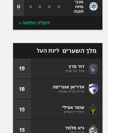
מכבי
0
0
0
0
0
פתח
תקוה
לטבלה המלאה >
מלך השערים
ליגת העל
דור פרץ
19
מכבי תל אביב
אדריאן אוגריסה
18
עירוני קרית שמונה
עומר אצילי
15
בית"ר ירושלים
גיא מלמד
15
מכבי חיפה