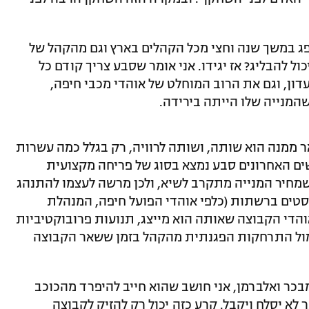
ופג במשך שנה וחצי מכל הקהלים בארץ וגם מהקהל של
ול להבליג? אז יגידו. אני אומר שסבע צריך קודם כל
ון, וגם את הרוב המוחלט של אוהדי מכבי חיפה,
המנייה שלו הייתה בירידה.
ר ממנה הוא שותה, ושותה לרוויה, רק בגלל כמה עשרות
ים האחרונים סבע נמצא בסוג של פריחה מקצועית
שמחיר המנייה מתקרב לשיא, ולכן מרשה לעצמו להתנהג
פוסטים ברשתות (כלפי אוהדי הפועל חיפה, המנהלת
אוהדי הקבוצה שאותה הוא מייצג, תנועות פרובוקטיביות
אתמול התרחקות הפגנתית מהקהל בזמן ששאר הקבוצה
בכר ואלברמן, אני חושב שהוא חייב להיפרד מהכוכב
 לא יסלח ויקבל. קרע כזה יכול רק להזיק לקבוצה