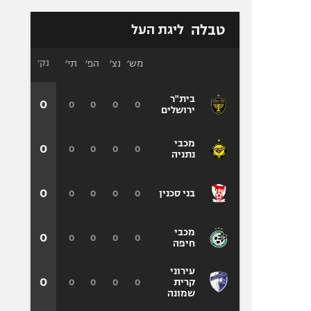
טבלה
ליגת העל
מש׳
נצ׳
הפ׳
תי׳
נק׳
בית"ר
0
0
0
0
0
ירושלים
מכבי
0
0
0
0
0
נתניה
0
0
0
0
0
בני סכנין
מכבי
0
0
0
0
0
חיפה
עירוני
0
0
0
0
0
קרית
שמונה