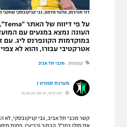
המגזין
דור תורג'מן, אלעד מדמון, גבי קניקובסקי שחקני מ
על 
העונה נמצא במגעים עם המועד
במוקדמות הקונפרנס ליג. עם ז
אטרקטיבי עבורו, והוא לא צפוי
קבוצות:
מכבי תל אביב
מערכת ספורט 1
יום רביעי, 09:41, 14.05.25
קשר מכבי תל אביב, גבי קניקובסקי, לא 
את מזלו בחו"ל. הבוקר (רביעי), פחות מי