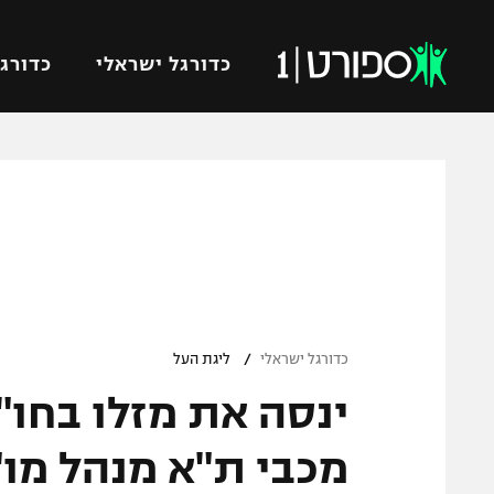
כדורגל ישראלי
כדורגל
VOD
כדורג
רץ ברשת
ליגת ה
ליגה ל
תוצאות
גביע הט
לוח שידורים
ליגיונר
ברחבה
/
גביע ה
כדורגל ישראלי
ליגת העל
נבחרת 
ינסה את מזלו בחו"ל
"מעל הליגה" – פודקאסט
מכבי ח
"מחצית בשכונה" – פודקאסט
מכבי ת"א מנהל מו
בית"ר י