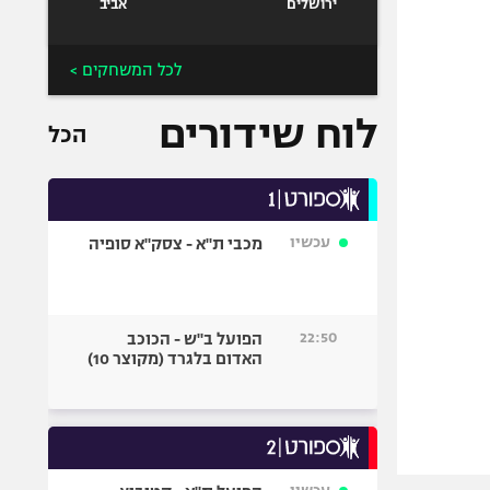
ירושלים
אביב
לכל המשחקים >
לוח שידורים
הכל
עכשיו
מכבי ת"א - צסק"א סופיה
22:50
הפועל ב"ש - הכוכב
האדום בלגרד (מקוצר 10)