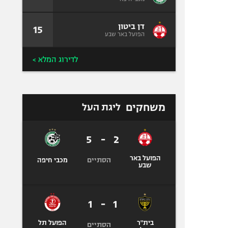
דן ביטון
15
הפועל באר שבע
לדירוג המלא >
משחקים
ליגת העל
5
-
2
הפועל באר
הסתיים
מכבי חיפה
שבע
1
-
1
בית"ר
הפועל תל
הסתיים