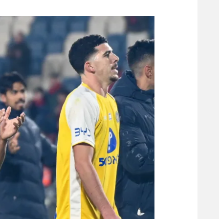
משתתפים וזוכים בפרסים
מכבי ת
הפועל 
תקנון משתתפים וזוכים בפרסים
הפועל 
תקנון עבור פעילות אלקטרה
הפועל 
תקנון עבור פעילות ספורט 1 – "מרלן"
מכבי נ
טניס
בני יהו
גיימינג E-Sports
תנאי שימוש
מדיניות פרטיות
תקנון פעילות ספורט 1
רשיון להקרנה פומבית לבית עסק
הצטרפות לחבילת הערוצים
לוח דרושים – ג'ובנט
תגיות