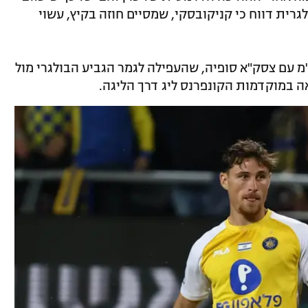
ית דווח כי קניקובסקי, שמסיים חוזה בקיץ, עשוי
קניקובסקי בן ה-27 מנהל מו"מ עם צסק"א סופיה, שהעפילה לגמר הגביע הבולגרי מול
 במוקדמות הקונפרנס ליג דרך הליגה.