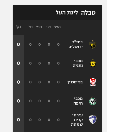
טבלה
ליגת העל
מש׳
נצ׳
הפ׳
תי׳
נק׳
בית"ר
0
0
0
0
0
ירושלים
מכבי
0
0
0
0
0
נתניה
0
0
0
0
0
בני סכנין
מכבי
0
0
0
0
0
חיפה
עירוני
0
0
0
0
0
קרית
שמונה