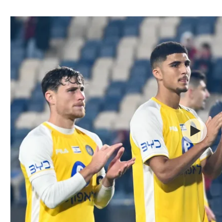
ל אביב
ליגה טורקית
תל אביב
ליגה סינית
חיפה
ליגה ברזילאית
באר שבע
ליגות נוספות
תניה
דה