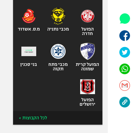
היאבקות WWE
אופניים
ספורט מוטורי
כדורמים
הפועל
מכבי נתניה
מ.ס. אשדוד
חדרה
פוטבול אמריקאי NFL
בייסבול MLB
ספורט אתגרי
ואקסטרים
הפועל קרית
מכבי פתח
בני סכנין
שמונה
תקוה
אומנויות לחימה
גיימינג E-Sports
הפועל
ירושלים
לכל הקבוצות >