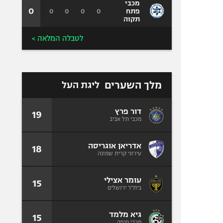
מכבי
0
0
0
0
0
פתח
תקוה
לטבלה המלאה >
מלך השערים
ליגת העל
דור פרץ
19
מכבי תל אביב
אדריאן אוגריסה
18
עירוני קרית שמונה
עומר אצילי
15
בית"ר ירושלים
גיא מלמד
15
מכבי חיפה