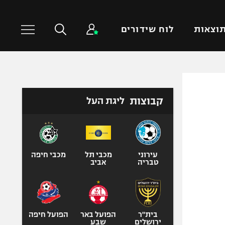
וצאות
לוח שידורים
כדורסל עולמי
ענפים נוספים
קבוצות
ליגת העל
NBA
טניס
יורוליג
כדוריד
יורוקאפ
כדורעף
שחייה
עירוני
מכבי תל
מכבי חיפה
טבריה
אביב
ג'ודו
אגרוף
ספורט אולימפי
UFC
בית"ר
הפועל באר
הפועל חיפה
ירושלים
שבע