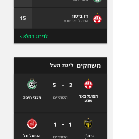
דן ביטון
15
הפועל באר שבע
לדירוג המלא >
משחקים
ליגת העל
5
-
2
הפועל באר
הסתיים
מכבי חיפה
שבע
1
-
1
בית"ר
הפועל תל
הסתיים