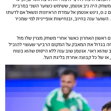
משחק היה ניב אנטמן, ששימש כשוער השני במרבית
העונה. בסיום המשחק אותו ניצחו האדומים 0:2, ניגש אנטמן אל עמדת הראיונות ונשאל אם לדעתו
השוער ענה בחיוב, ובנחישות אופיינית למי שמכיר
ום ראשון האחרון כאשר אחרי משחק מצוין שלו מול
ושלים בו ניצחה קבוצתו 0:1 ופתחה בגדול את המאבק על המקום הרביעי שעשוי להוביל
 שהוא ראוי. אנטמן שוב ענה ללא היסוס שהוא בטוח
 או של כל קבוצה אחרת בליגת העל.