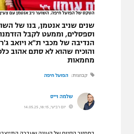
המגזין
הטקס של הפועל חיפה. השוער ניב אנטמן עם צעיף ל
שנים שניב אנטמן, בנו של השוע
וספסלים, וממעט לקבל הזדמנוי
הנדיבה של מכבי ת"א ויואב ג'ר
והוכיח שהוא לא סתם אהוב כלכך
מחמאות
קבוצות:
הפועל חיפה
שלמה וייס
יום רביעי, 18:15, 14.05.25
במחזור הסיום של העונה שעברה התייצבה ה