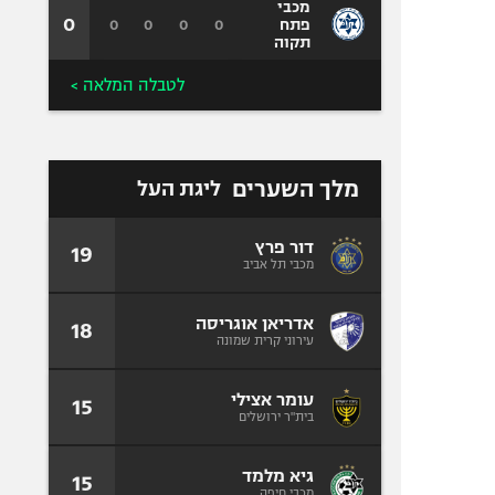
מכבי
0
0
0
0
0
פתח
תקוה
לטבלה המלאה >
מלך השערים
ליגת העל
דור פרץ
19
מכבי תל אביב
אדריאן אוגריסה
18
עירוני קרית שמונה
עומר אצילי
15
בית"ר ירושלים
גיא מלמד
15
מכבי חיפה