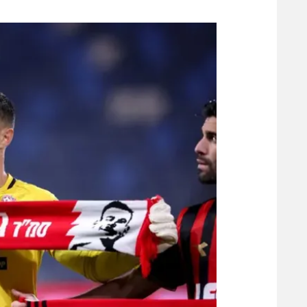
משתתפים וזוכים בפרסים
מכבי ת
הפועל 
תקנון משתתפים וזוכים בפרסים
הפועל 
תקנון עבור פעילות אלקטרה
הפועל 
תקנון עבור פעילות ספורט 1 – "מרלן"
מכבי נ
טניס
בני יהו
גיימינג E-Sports
תנאי שימוש
מדיניות פרטיות
תקנון פעילות ספורט 1
רשיון להקרנה פומבית לבית עסק
הצטרפות לחבילת הערוצים
לוח דרושים – ג'ובנט
תגיות