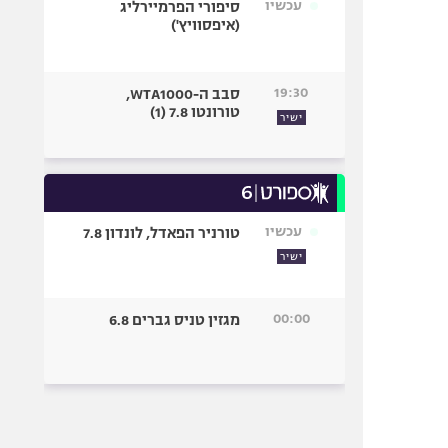
עכשיו
סיפורי הפרמיירליג
(איפסוויץ')
19:30
סבב ה-WTA1000,
טורונטו 7.8 (1)
ישיר
עכשיו
טורניר הפאדל, לונדון 7.8
ישיר
00:00
מגזין טניס גברים 6.8