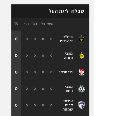
טבלה
ליגת העל
מש׳
נצ׳
הפ׳
תי׳
נק׳
בית"ר
0
0
0
0
0
ירושלים
מכבי
0
0
0
0
0
נתניה
0
0
0
0
0
בני סכנין
מכבי
0
0
0
0
0
חיפה
עירוני
0
0
0
0
0
קרית
שמונה