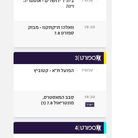
עכשיו
בית"ר ירושלים - אוסטריה
וינה
19:20
וואלה! תיקתקנו - מבזק
ספורט 7.8
עכשיו
הפועל ת"א - קטוביץ
19:30
סבב המאסטרס,
מונטריאול 7.8 (1)
ישיר