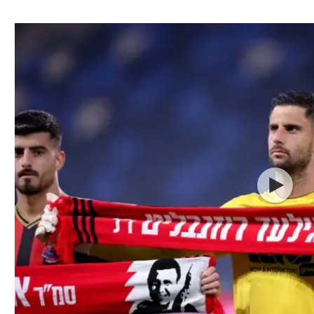
ל אביב
ליגה טורקית
תל אביב
ליגה סינית
חיפה
ליגה ברזילאית
באר שבע
ליגות נוספות
תניה
דה