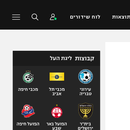
וצאות
לוח שידורים
כדורסל עולמי
ענפים נוספים
קבוצות
ליגת העל
NBA
טניס
יורוליג
כדוריד
יורוקאפ
כדורעף
שחייה
עירוני
מכבי תל
מכבי חיפה
טבריה
אביב
ג'ודו
אגרוף
ספורט אולימפי
UFC
בית"ר
הפועל באר
הפועל חיפה
ירושלים
שבע