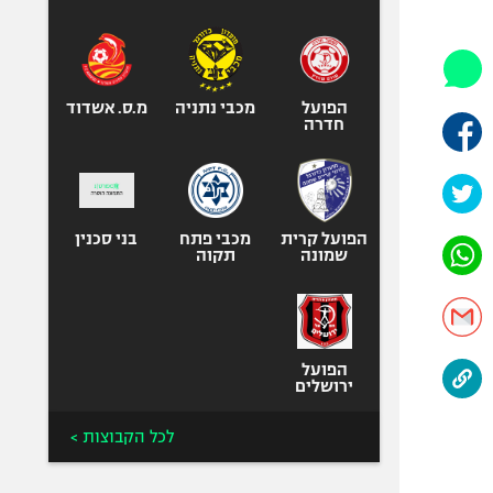
היאבקות WWE
אופניים
ספורט מוטורי
כדורמים
הפועל
מכבי נתניה
מ.ס. אשדוד
חדרה
פוטבול אמריקאי NFL
בייסבול MLB
ספורט אתגרי
ואקסטרים
הפועל קרית
מכבי פתח
בני סכנין
שמונה
תקוה
אומנויות לחימה
גיימינג E-Sports
הפועל
ירושלים
לכל הקבוצות >