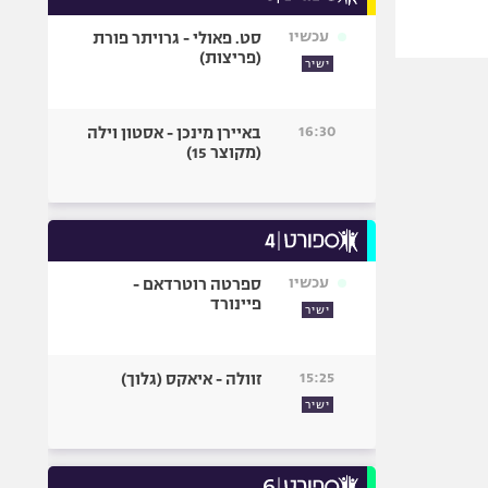
עכשיו
סט. פאולי - גרויתר פורת
(פריצות)
ישיר
16:30
באיירן מינכן - אסטון וילה
(מקוצר 15)
עכשיו
ספרטה רוטרדאם -
פיינורד
ישיר
15:25
זוולה - איאקס (גלוך)
ישיר