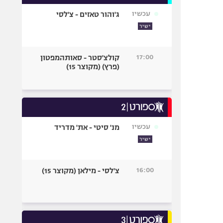
עכשיו
ג'והור טאזים - צ'לסי
ישיר
17:00
קולצ'סטר - סאותהמפטון
(פרץ) (מקוצר 15)
עכשיו
מנ' סיטי - את' מדריד
ישיר
16:00
צ'לסי - מילאן (מקוצר 15)