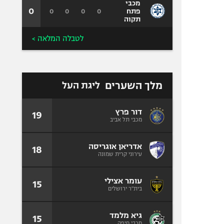
מכבי
0
0
0
0
0
פתח
תקוה
לטבלה המלאה >
מלך השערים
ליגת העל
דור פרץ
19
מכבי תל אביב
אדריאן אוגריסה
18
עירוני קרית שמונה
עומר אצילי
15
בית"ר ירושלים
גיא מלמד
15
מכבי חיפה