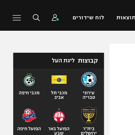
וצאות
לוח שידורים
כדורסל עולמי
ענפים נוספים
קבוצות
ליגת העל
NBA
טניס
יורוליג
כדוריד
יורוקאפ
כדורעף
שחייה
עירוני
מכבי תל
מכבי חיפה
טבריה
אביב
ג'ודו
אגרוף
ספורט אולימפי
UFC
בית"ר
הפועל באר
הפועל חיפה
ירושלים
שבע