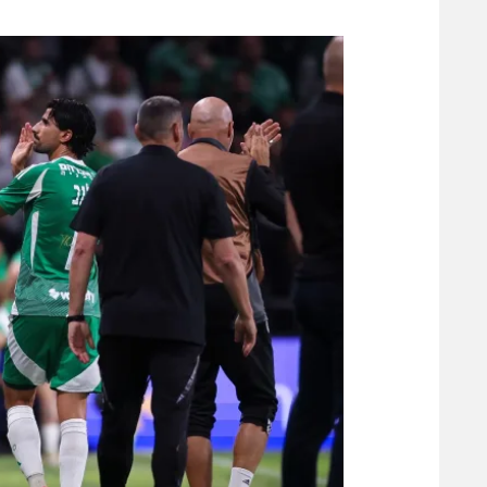
משתתפים וזוכים בפרסים
מכבי ת
הפועל 
תקנון משתתפים וזוכים בפרסים
הפועל 
תקנון עבור פעילות אלקטרה
הפועל 
תקנון עבור פעילות ספורט 1 – "מרלן"
מכבי נ
טניס
בני יהו
גיימינג E-Sports
תנאי שימוש
מדיניות פרטיות
תקנון פעילות ספורט 1
רשיון להקרנה פומבית לבית עסק
הצטרפות לחבילת הערוצים
לוח דרושים – ג'ובנט
תגיות