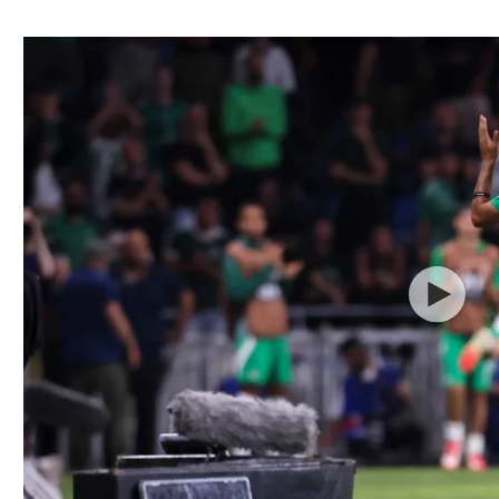
ל אביב
ליגה טורקית
תל אביב
ליגה סינית
חיפה
ליגה ברזילאית
באר שבע
ליגות נוספות
תניה
דה