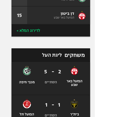
דן ביטון
15
הפועל באר שבע
לדירוג המלא >
משחקים
ליגת העל
5
-
2
הפועל באר
הסתיים
מכבי חיפה
שבע
1
-
1
בית"ר
הפועל תל
הסתיים