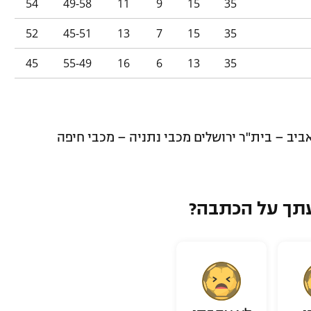
54
49-58
11
9
15
35
52
45-51
13
7
15
35
45
55-49
16
6
13
35
יב – בית"ר ירושלים מכבי נתניה – מכבי חיפה
תך על הכתבה?