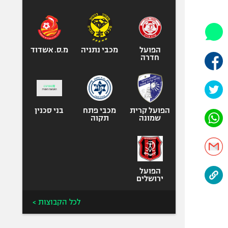
היאבקות WWE
אופניים
ספורט מוטורי
כדורמים
הפועל
מכבי נתניה
מ.ס. אשדוד
חדרה
פוטבול אמריקאי NFL
בייסבול MLB
ספורט אתגרי
ואקסטרים
הפועל קרית
מכבי פתח
בני סכנין
שמונה
תקוה
אומנויות לחימה
גיימינג E-Sports
הפועל
ירושלים
לכל הקבוצות >