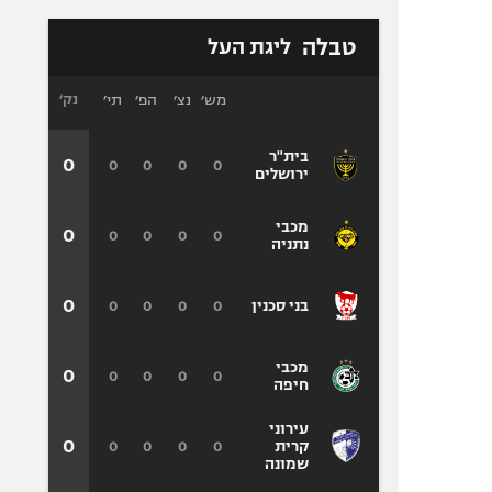
טבלה
ליגת העל
מש׳
נצ׳
הפ׳
תי׳
נק׳
בית"ר
0
0
0
0
0
ירושלים
מכבי
0
0
0
0
0
נתניה
0
0
0
0
0
בני סכנין
מכבי
0
0
0
0
0
חיפה
עירוני
0
0
0
0
0
קרית
שמונה