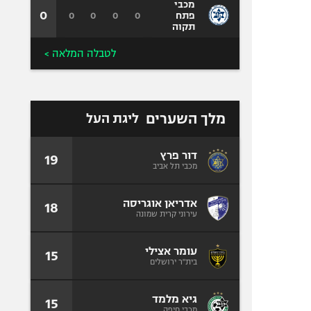
מכבי
0
0
0
0
0
פתח
תקוה
לטבלה המלאה >
מלך השערים
ליגת העל
דור פרץ
19
מכבי תל אביב
אדריאן אוגריסה
18
עירוני קרית שמונה
עומר אצילי
15
בית"ר ירושלים
גיא מלמד
15
מכבי חיפה