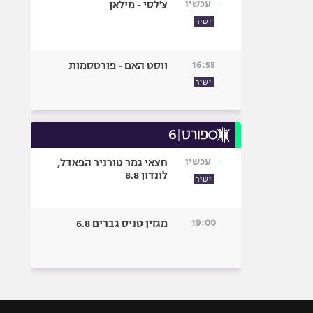
עכשיו
צ'לסי - מילאן
ישיר
16:55
ווסט האם - פורטסמות
ישיר
עכשיו
חצאי גמר טורניר הפאדל,
לונדון 8.8
ישיר
19:00
מגזין טניס גברים 6.8