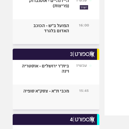
עכשיו
היידנהיים - אוסנברוק
(פריצות)
ישיר
16:00
הפועל ב"ש - הכוכב
האדום בלגרד
עכשיו
בית"ר ירושלים - אוסטריה
וינה
15:45
מכבי ת"א - צסק"א סופיה