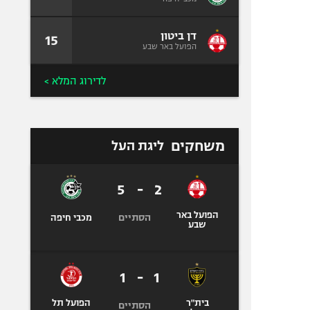
דן ביטון
15
הפועל באר שבע
לדירוג המלא >
משחקים
ליגת העל
5
-
2
הפועל באר
הסתיים
מכבי חיפה
שבע
1
-
1
בית"ר
הפועל תל
הסתיים