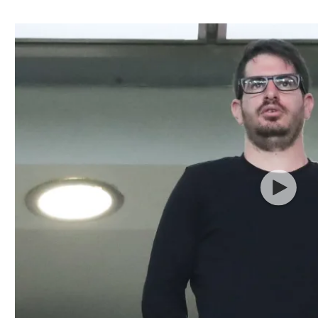
ל אביב
ליגה טורקית
תל אביב
ליגה סינית
חיפה
ליגה ברזילאית
באר שבע
ליגות נוספות
תניה
דה