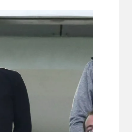
משתתפים וזוכים בפרסים
מכבי ת
הפועל 
תקנון משתתפים וזוכים בפרסים
הפועל 
תקנון עבור פעילות אלקטרה
הפועל 
תקנון עבור פעילות ספורט 1 – "מרלן"
מכבי נ
טניס
בני יהו
גיימינג E-Sports
תנאי שימוש
מדיניות פרטיות
תקנון פעילות ספורט 1
רשיון להקרנה פומבית לבית עסק
הצטרפות לחבילת הערוצים
לוח דרושים – ג'ובנט
תגיות