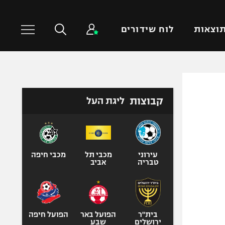
וצאות
לוח שידורים
כדורסל עולמי
ענפים נוספים
קבוצות
ליגת העל
NBA
טניס
יורוליג
כדוריד
יורוקאפ
כדורעף
שחייה
עירוני
מכבי תל
מכבי חיפה
טבריה
אביב
ג'ודו
אגרוף
ספורט אולימפי
UFC
בית"ר
הפועל באר
הפועל חיפה
ירושלים
שבע