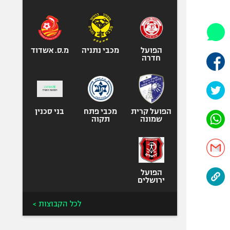
היאבקות WWE
אופניים
ספורט מוטורי
כדורמים
הפועל
מכבי נתניה
מ.ס. אשדוד
חדרה
פוטבול אמריקאי NFL
בייסבול MLB
ספורט אתגרי
ואקסטרים
הפועל קרית
מכבי פתח
בני סכנין
שמונה
תקוה
אומנויות לחימה
גיימינג E-Sports
הפועל
ירושלים
לכל הקבוצות >