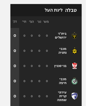
טבלה
ליגת העל
מש׳
נצ׳
הפ׳
תי׳
נק׳
בית"ר
0
0
0
0
0
ירושלים
מכבי
0
0
0
0
0
נתניה
0
0
0
0
0
בני סכנין
מכבי
0
0
0
0
0
חיפה
עירוני
0
0
0
0
0
קרית
שמונה