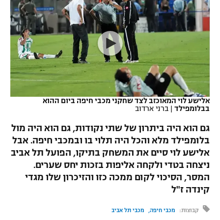
כדורסל נשים
נבחרת ישראל
יורוליג
ליגה ספרדית
טניס
VOD
מכבי תל אביב
מכבי חיפה
יורוקאפ
ליגה איטלקית
כדוריד
הפועל חולון
בית"ר ירושלים
רץ ברשת
ליגה צרפתית
כדורעף
הפועל ירושלים
מכבי תל אביב
ליגה הולנדית
שחייה
תוצאות
אלישע לוי המאוכזב לצד שחקני מכבי חיפה ביום ההוא
דני אבדיה
הפועל תל אביב
בבלומפילד
|
ברני ארדוב
ליגה טורקית
ג'ודו
גם הוא היה ביתרון של שתי נקודות, גם הוא היה מול
הפועל חיפה
לוח שידורים
בלומפילד מלא והכל היה תלוי בו ובמכבי חיפה. אבל
ליגה סינית
אגרוף
אלישע לוי סיים את המשחק בתיקו, הפועל תל אביב
הפועל באר שבע
ליגה ברזילאית
ניצחה בטדי ולקחה אליפות בזכות יחס שערים.
ברחבה
ספורט אולימפי
המסר, הסיכוי לקום ממכה כזו והזיכרון שלו מגדי
מכבי נתניה
ליגות נוספות
קינדה ז"ל
UFC
"מעל הליגה" – פודקאסט
בני יהודה
קבוצות:
מכבי חיפה
מכבי תל אביב
היאבקות WWE