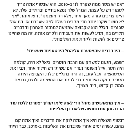
"אם יש מסר ממה שקרה לנו ב-2010, הוא שבסוף אתה צריך
לסמוך רק על עצמך. הגורל שלך נמצא בידיים וברגליים שלך. לא
היינו צריכים עזרה מאף אחד, אלא רק מעצמנו", הוא אומר. "אני
לא חושב שקרו יותר מדי מקרים בעולם למה שעברנו אז. היו אולי
ספורים. הכלל הוא שקבוצה שמגיעה למחזור האחרון והדברים
תלויים בה, תדע לעשות את העבודה ולסיים אותה. זה מה שהיינו
צריכים אז לעשות ולקחת את האליפות".
– היו דברים שהצטערת עליהם? היו טעויות שעשית?
"שמע, הגענו למשחק עם הרבה חוסרים. כיאל לא היה, קולמה
היה חסר, אייל משומר נעדר. אם עשיתי רק חילוף אחד, תבין את
הסיטואציה. אבל עזוב, זה היה ברגליים שלנו. הקבוצה היתה
מספיק חזקה ואיכותית כדי לגמור את המשימה ולנצח, גם אם
ממול רן קדוש, היה מצוין".
– איך מתאוששים מזה? הרי לאזטיץ' או קוז'וך יצטרכו ללכת עוד
הרבה זמן עם תחושה של אובדן האליפות.
"בסוף השאלה היא איך אתה לוקח את הדברים ואיך אתה קם
מהם. עשרה ימים אחרי שאיבדנו את האליפות ב-2010, כבר הייתי