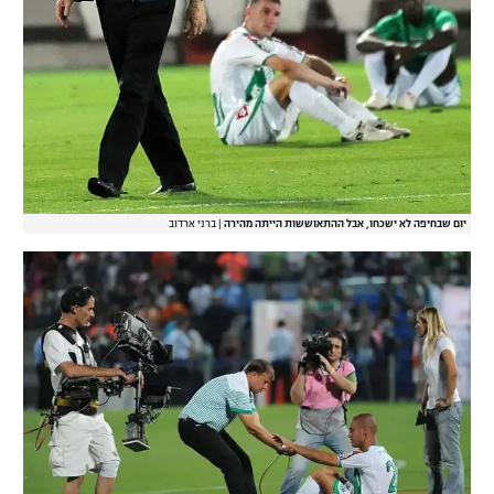
יום שבחיפה לא ישכחו, אבל ההתאוששות הייתה מהירה
|
ברני ארדוב