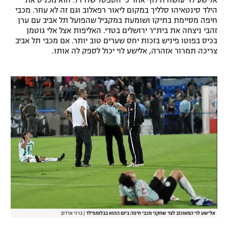
אלישע לוי עושה חילוף אחד כי הספסל שלו דל. הוא מכניס את
הילד סינטאיהו סלליך במקום ליאור רפאלוב וגם זה לא עוזר. מכבי
רשיון להקרנה פומבית לבית עסק
חיפה מסיימת בתיקו ושומעת במקביל שהפועל תל אביב עם ערן
זהבי ניצחה את בית"ר ירושלים בטדי. האליפות אצל אלי גוטמן
הצטרפות לחבילת הערוצים
בכיס בפוטו פיניש בזכות יחס שערים טוב יותר. אם מכבי תל אביב
צריכה תמרור אזהרה, אלישע לוי יכול לספק לה אותו.
לוח דרושים – ג'ובנט
תגיות
המגזין
אלישע לוי המאוכזב לצד שחקני מכבי חיפה ביום ההוא בבלומפילד
|
ברני ארדוב