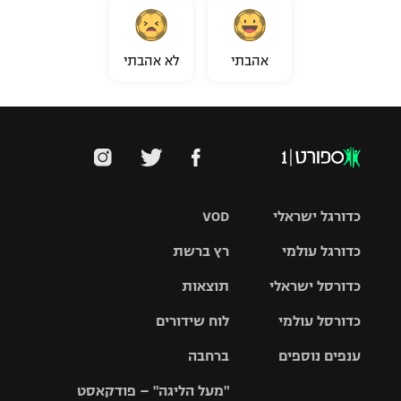
אהבתי
לא אהבתי
כדורגל ישראלי
VOD
כדורגל עולמי
רץ ברשת
ליגת העל
כדורסל ישראלי
תוצאות
ליגת
ליגה לאומית
האלופות
כדורסל עולמי
לוח שידורים
ליגת ווינר
סל
גביע הטוטו
ענפים נוספים
ברחבה
ליגה
NBA
אירופית
"מעל הליגה" – פודקאסט
ליגה לאומית
ליגיונרים