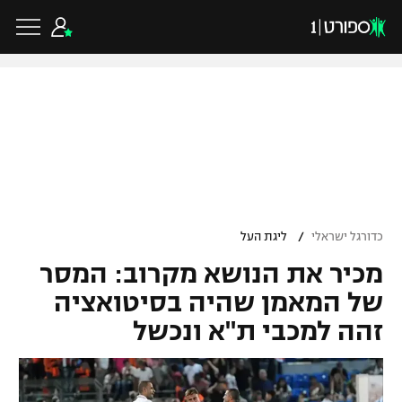
כדורגל ישראלי
ליגת העל
כדורגל עולמי
/
כדורגל ישראלי
ליגת העל
ליגה לאומית
מכיר את הנושא מקרוב: המסר
ליגת האלופות
כדורסל ישראלי
גביע הטוטו
של המאמן שהיה בסיטואציה
ליגה אירופית
זהה למכבי ת"א ונכשל
ליגת ווינר סל
ליגיונרים
כדורסל עולמי
ליגה אנגלית
ליגה לאומית
גביע המדינה
NBA
ליגה גרמנית
ענפים נוספים