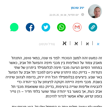
"מחצית בשכונה" – פודקאסט
יניב טוכמן
אופניים
יום חמישי, 18:38, 22.05.25
ספורט מוטורי
משתתפים וזוכים בפרסים
כדורמים
תקנון משתתפים וזוכים בפרסים
טניס
א
א
א
א
פוטבול אמריקאי NFL
(גודל טקסט)
תקנון עבור פעילות אלקטרה
גיימינג E-Sports
בייסבול MLB
זה כמעט זהה למצב הנוכחי: לפני 15 שנה, במאי 2010, התנהל
תקנון עבור פעילות ספורט 1 – "מרלן"
מאבק צמוד על האליפות בין מכבי חיפה והפועל תל אביב, כאשר
ספורט אתגרי ואקסטרים
במחזור הסיום הגיעה מכבי חיפה לבלומפילד ביתרון של שתי
תנאי שימוש
נקודות – בדיוק כמו היתרון שיש כיום למכבי תל אביב על הפועל
באר שבע. ביציעים בבלומפילד הכל היה ירוק, בדומה לצהוב שיהיה
אומנויות לחימה
בשבת. מכבי חיפה הייתה זקוקה לניצחון על בני יהודה כדי
להבטיח אליפות שנייה ברציפות, בדיוק כמו ששואפת מכבי תל
מדיניות פרטיות
גיימינג E-Sports
אביב כעת, אך בשער בני יהודה עמד שוער בלתי חדיר – רן נוייר
בופון קדוש, שלא אפשר לכדור להיכנס.
תקנון פעילות ספורט 1