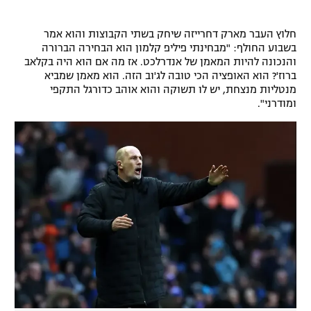
רשיון להקרנה פומבית לבית עסק
חלוץ העבר מארק דחרייזה שיחק בשתי הקבוצות והוא אמר
בשבוע החולף: "מבחינתי פיליפ קלמון הוא הבחירה הברורה
הצטרפות לחבילת הערוצים
והנכונה להיות המאמן של אנדרלכט. אז מה אם הוא היה בקלאב
ברוז'? הוא האופציה הכי טובה לג'וב הזה. הוא מאמן שמביא
לוח דרושים – ג'ובנט
מנטליות מנצחת, יש לו תשוקה והוא אוהב כדורגל התקפי
ומודרני".
תגיות
המגזין