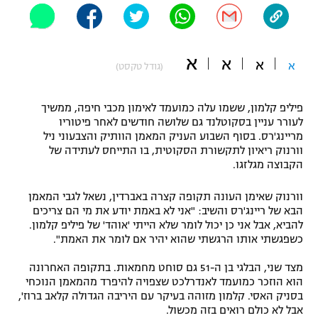
"מחצית בשכונה" – פודקאסט
אופניים
א
א
ספורט מוטורי
א
א
משתתפים וזוכים בפרסים
(גודל טקסט)
כדורמים
פיליפ קלמון, ששמו עלה כמועמד לאימון מכבי חיפה, ממשיך
תקנון משתתפים וזוכים בפרסים
טניס
לעורר עניין בסקוטלנד גם שלושה חודשים לאחר פיטוריו
פוטבול אמריקאי NFL
מריינג'רס. בסוף השבוע העניק המאמן הוותיק והצבעוני ניל
תקנון עבור פעילות אלקטרה
וורנוק ריאיון לתקשורת הסקוטית, בו התייחס לעתידה של
גיימינג E-Sports
הקבוצה מגלזגו.
בייסבול MLB
תקנון עבור פעילות ספורט 1 – "מרלן"
וורנוק שאימן העונה תקופה קצרה באברדין, נשאל לגבי המאמן
ספורט אתגרי ואקסטרים
תנאי שימוש
הבא של ריינג'רס והשיב: "אני לא באמת יודע את מי הם צריכים
להביא, אבל אני כן יכול לומר שלא הייתי 'אוהד' של פיליפ קלמון.
אומנויות לחימה
כשפגשתי אותו הרגשתי שהוא יהיר אם לומר את האמת".
מדיניות פרטיות
גיימינג E-Sports
מצד שני, הבלגי בן ה-51 גם סוחט מחמאות. בתקופה האחרונה
הוא הוזכר כמועמד לאנדרלכט שצפויה להיפרד מהמאמן הנוכחי
בסניק האסי. קלמון מזוהה בעיקר עם היריבה הגדולה קלאב ברוז',
תקנון פעילות ספורט 1
אבל לא כולם רואים בזה מכשול.