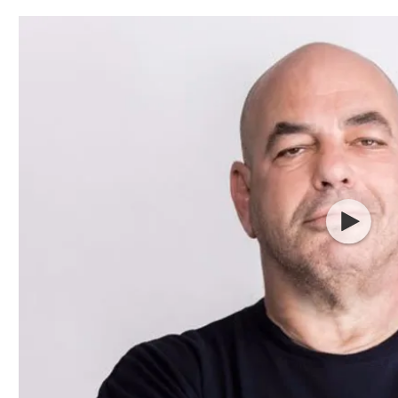
תל אביב
ליגה סינית
חיפה
ליגה ברזילאית
באר שבע
ליגות נוספות
תניה
דה