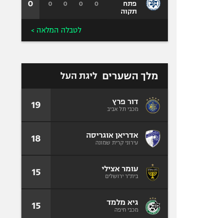
0
0
0
0
0
פתח
תקוה
לטבלה המלאה >
מלך השערים
ליגת העל
דור פרץ
19
מכבי תל אביב
אדריאן אוגריסה
18
עירוני קרית שמונה
עומר אצילי
15
בית"ר ירושלים
גיא מלמד
15
מכבי חיפה