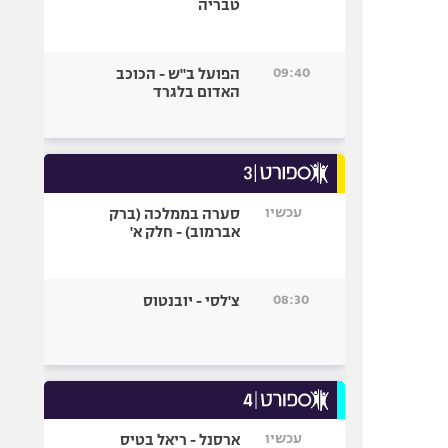
טבריה
09:40
הפועל ב"ש - הכוכב
האדום בלגרד
עכשיו
סערה בממלכה (ברק
אברמוב) - חלק א'
08:30
צ'לסי - יובנטוס
עכשיו
ארסנל - ריאל בטיס