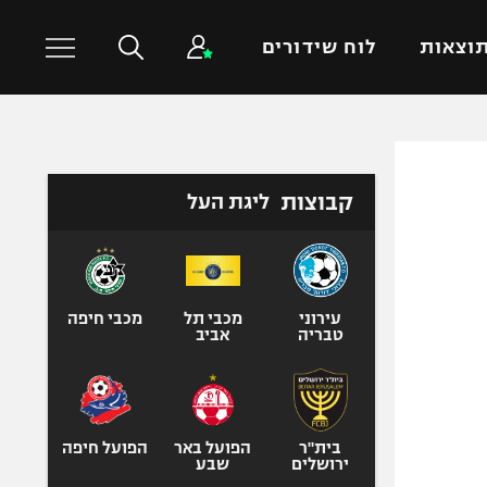
וצאות
לוח שידורים
כדורסל עולמי
ענפים נוספים
קבוצות
ליגת העל
NBA
טניס
יורוליג
כדוריד
יורוקאפ
כדורעף
שחייה
עירוני
מכבי תל
מכבי חיפה
טבריה
אביב
ג'ודו
אגרוף
ספורט אולימפי
UFC
בית"ר
הפועל באר
הפועל חיפה
ירושלים
שבע
היאבקות WWE