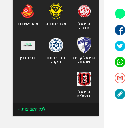
אופניים
ספורט מוטורי
כדורמים
הפועל
מכבי נתניה
מ.ס. אשדוד
חדרה
פוטבול אמריקאי NFL
בייסבול MLB
ספורט אתגרי
ואקסטרים
הפועל קרית
מכבי פתח
בני סכנין
שמונה
תקוה
אומנויות לחימה
גיימינג E-Sports
הפועל
ירושלים
לכל הקבוצות >