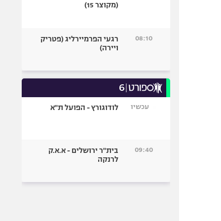
(מקוצר 15)
08:10
רגעי הפרמיירליג (פטריק
ויירה)
עכשיו
לודוגורץ - הפועל ת"א
09:40
בית"ר ירושלים - א.א.ק
לרנקה