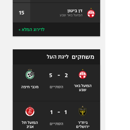
דן ביטון
15
הפועל באר שבע
לדירוג המלא >
משחקים
ליגת העל
5
-
2
הפועל באר
הסתיים
מכבי חיפה
שבע
1
-
1
בית"ר
הפועל תל
הסתיים
ירושלים
אביב