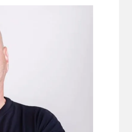
הפועל 
תקנון משתתפים וזוכים בפרסים
הפועל 
תקנון עבור פעילות אלקטרה
הפועל 
תקנון עבור פעילות ספורט 1 – "מרלן"
מכבי נ
טניס
בני יהו
גיימינג E-Sports
תנאי שימוש
מדיניות פרטיות
תקנון פעילות ספורט 1
רשיון להקרנה פומבית לבית עסק
הצטרפות לחבילת הערוצים
לוח דרושים – ג'ובנט
תגיות
המגזין