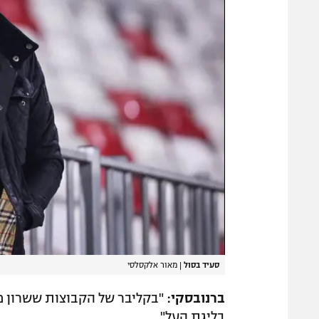
סעיד בסול
|
מאור אלקסלסי
ברנובסקי:
"בקליבר של הקבוצות ששרון מי
בליגת העל".