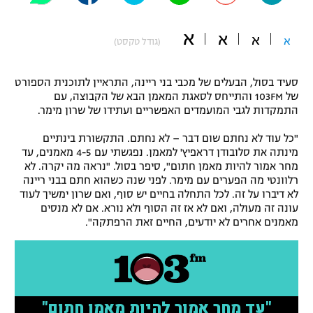
"מחצית בשכונה" – פודקאסט
אופניים
א
א
א
א
(גודל טקסט)
ספורט מוטורי
משתתפים וזוכים בפרסים
סעיד בסול, הבעלים של מכבי בני ריינה, התראיין לתוכנית הספורט
כדורמים
של 103FM והתייחס לסאגת המאמן הבא של הקבוצה, עם
תקנון משתתפים וזוכים בפרסים
התמקדות לגבי המועמדים האפשריים ועתידו של שרון מימר.
טניס
פוטבול אמריקאי NFL
"כל עוד לא נחתם שום דבר – לא נחתם. התקשורת בינתיים
תקנון עבור פעילות אלקטרה
מינתה את סלובודן דראפיץ' למאמן. נפגשתי עם 4-5 מאמנים, עד
גיימינג E-Sports
בייסבול MLB
מחר אמור להיות מאמן חתום", סיפר בסול. "נראה מה יקרה. לא
תקנון עבור פעילות ספורט 1 – "מרלן"
רלוונטי מה הפערים עם מימר. לפני שנה כשהוא חתם בבני ריינה
לא דיברו על זה. לכל התחלה בחיים יש סוף, ואם שרון ימשיך לעוד
ספורט אתגרי ואקסטרים
תנאי שימוש
עונה זה מעולה, ואם לא אז זה הסוף ולא נורא. אם לא מנסים
מאמנים אחרים לא יודעים, החיים זאת הרפתקה".
אומנויות לחימה
מדיניות פרטיות
גיימינג E-Sports
תקנון פעילות ספורט 1