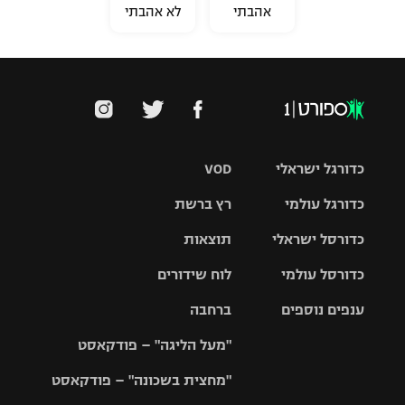
אהבתי
לא אהבתי
כדורגל ישראלי
VOD
כדורגל עולמי
רץ ברשת
ליגת העל
כדורסל ישראלי
תוצאות
ליגת
ליגה לאומית
האלופות
כדורסל עולמי
לוח שידורים
ליגת ווינר
סל
גביע הטוטו
ענפים נוספים
ברחבה
ליגה
NBA
אירופית
"מעל הליגה" – פודקאסט
ליגה לאומית
ליגיונרים
טניס
יורוליג
ליגה אנגלית
"מחצית בשכונה" – פודקאסט
כדורסל נשים
גביע המדינה
כדוריד