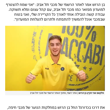
בן הרוש אמר לאתר הרשמי של מכבי תל אביב: "אני שמח להצטרף
רשיון להקרנה פומבית לבית עסק
למועדון מפואר כמו מכבי תל אביב, עם קהל עצום ומלא תשוקה.
עבודה קשה הובילה אותי לאורך כל הקריירה שלי, ואני בטוח
הצטרפות לחבילת הערוצים
שבמכבי אוכל להמשיך להתפתח ולתרום להצלחת המועדון".
לוח דרושים – ג'ובנט
תגיות
המגזין
וולקאם שני הקיץ. בן הרוש
|
אתר רשמי, מתוך האתר הרשמי של מכבי תל אביב
את דרכו בכדורגל החל בן הרוש במחלקות הנוער של מכבי חיפה,