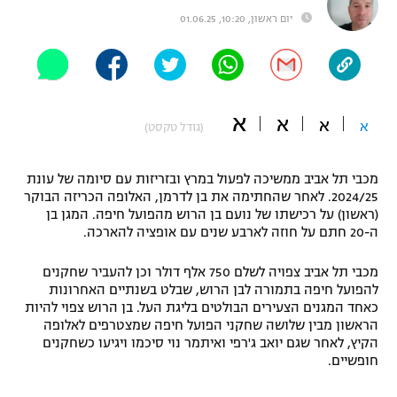
יום ראשון, 10:20, 01.06.25
"מחצית בשכונה" – פודקאסט
אופניים
ספורט מוטורי
משתתפים וזוכים בפרסים
א
א
כדורמים
א
א
(גודל טקסט)
תקנון משתתפים וזוכים בפרסים
טניס
פוטבול אמריקאי NFL
תקנון עבור פעילות אלקטרה
מכבי תל אביב ממשיכה לפעול במרץ ובזריזות עם סיומה של עונת
2024/25. לאחר שהחתימה את בן לדרמן, האלופה הכריזה הבוקר
גיימינג E-Sports
בייסבול MLB
(ראשון) על רכישתו של נועם בן הרוש מהפועל חיפה. המגן בן
תקנון עבור פעילות ספורט 1 – "מרלן"
ה-20 חתם על חוזה לארבע שנים עם אופציה להארכה.
ספורט אתגרי ואקסטרים
תנאי שימוש
מכבי תל אביב צפויה לשלם 750 אלף דולר וכן להעביר שחקנים
להפועל חיפה בתמורה לבן הרוש, שבלט בשנתיים האחרונות
אומנויות לחימה
כאחד המגנים הצעירים הבולטים בליגת העל. בן הרוש צפוי להיות
מדיניות פרטיות
הראשון מבין שלושה שחקני הפועל חיפה שמצטרפים לאלופה
גיימינג E-Sports
הקיץ, לאחר שגם יואב ג'רפי ואיתמר נוי סיכמו ויגיעו כשחקנים
חופשיים.
תקנון פעילות ספורט 1