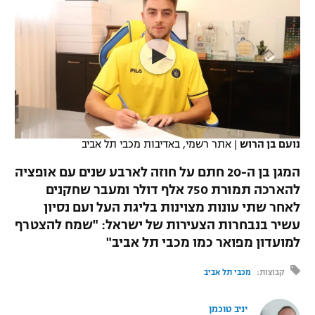
כדורסל נשים
נבחרת ישראל
יורוליג
ליגה ספרדית
טניס
VOD
מכבי תל אביב
מכבי חיפה
יורוקאפ
ליגה איטלקית
כדוריד
הפועל חולון
בית"ר ירושלים
רץ ברשת
ליגה צרפתית
כדורעף
הפועל ירושלים
מכבי תל אביב
ליגה הולנדית
שחייה
תוצאות
נועם בן הרוש
|
אתר רשמי, באדיבות מכבי תל אביב
דני אבדיה
הפועל תל אביב
ליגה טורקית
המגן בן ה-20 חתם על חוזה לארבע שנים עם אופציה
ג'ודו
הפועל חיפה
להארכה תמורת 750 אלף דולר ומעבר שחקנים
לוח שידורים
ליגה סינית
לאחר שתי עונות מצוינות בליגת העל ועם נסיון
אגרוף
הפועל באר שבע
עשיר בנבחרות הצעירות של ישראל: "שמח להצטרף
ליגה ברזילאית
ברחבה
למועדון מפואר כמו מכבי תל אביב"
ספורט אולימפי
מכבי נתניה
ליגות נוספות
קבוצות:
מכבי תל אביב
UFC
"מעל הליגה" – פודקאסט
בני יהודה
יניב טוכמן
היאבקות WWE