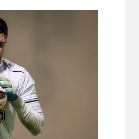
משתתפים וזוכים בפרסים
מכבי ת
הפועל 
תקנון משתתפים וזוכים בפרסים
הפועל 
תקנון עבור פעילות אלקטרה
הפועל 
תקנון עבור פעילות ספורט 1 – "מרלן"
מכבי נ
טניס
בני יהו
גיימינג E-Sports
תנאי שימוש
מדיניות פרטיות
תקנון פעילות ספורט 1
רשיון להקרנה פומבית לבית עסק
הצטרפות לחבילת הערוצים
לוח דרושים – ג'ובנט
תגיות