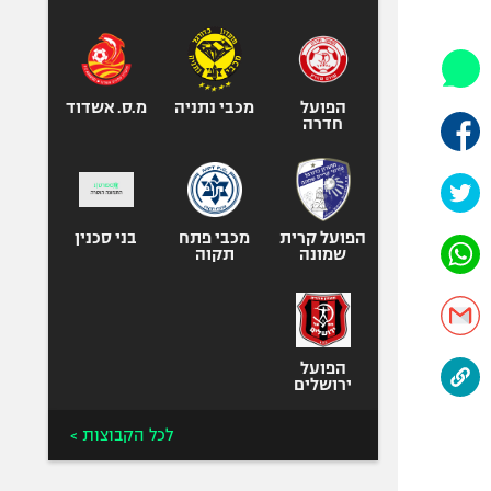
היאבקות WWE
אופניים
ספורט מוטורי
כדורמים
הפועל
מכבי נתניה
מ.ס. אשדוד
חדרה
פוטבול אמריקאי NFL
בייסבול MLB
ספורט אתגרי
ואקסטרים
הפועל קרית
מכבי פתח
בני סכנין
שמונה
תקוה
אומנויות לחימה
גיימינג E-Sports
הפועל
ירושלים
לכל הקבוצות >