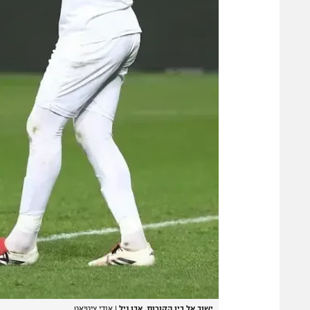
ישוב אל בין הקורות. אבו ניל
|
אודי ציטיאט