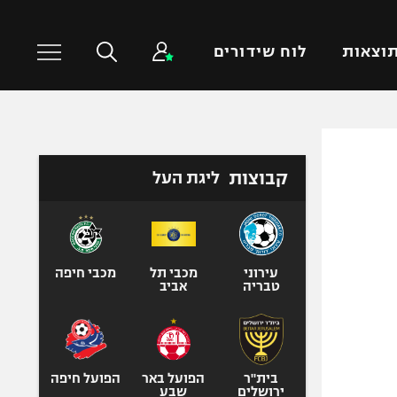
וצאות
לוח שידורים
כדורסל עולמי
ענפים נוספים
קבוצות
ליגת העל
NBA
טניס
יורוליג
כדוריד
יורוקאפ
כדורעף
שחייה
עירוני
מכבי תל
מכבי חיפה
טבריה
אביב
ג'ודו
אגרוף
ספורט אולימפי
UFC
בית"ר
הפועל באר
הפועל חיפה
ירושלים
שבע