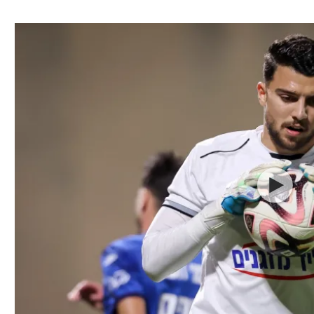
ל אביב
ליגה טורקית
תל אביב
ליגה סינית
חיפה
ליגה ברזילאית
באר שבע
ליגות נוספות
תניה
דה