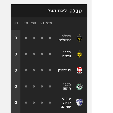
טבלה
ליגת העל
מש׳
נצ׳
הפ׳
תי׳
נק׳
בית"ר
0
0
0
0
0
ירושלים
מכבי
0
0
0
0
0
נתניה
0
0
0
0
0
בני סכנין
מכבי
0
0
0
0
0
חיפה
עירוני
0
0
0
0
0
קרית
שמונה