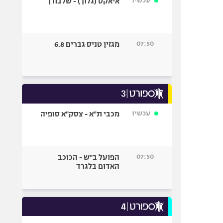
עכשיו
איאקס (גלוך) - שלבורן
07:50
מגזין טניס גברים 6.8
עכשיו
מכבי ת"א - צסק"א סופיה
07:50
הפועל ב"ש - הכוכב
האדום בלגרד