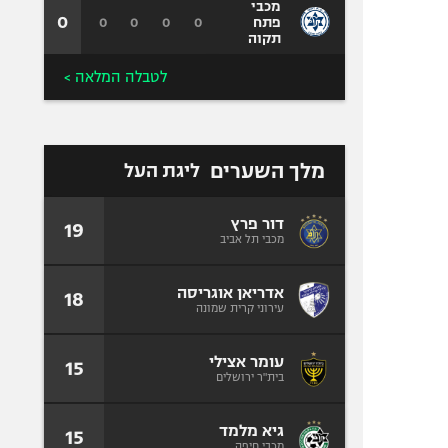
מכבי
0
0
0
0
0
פתח
תקוה
לטבלה המלאה >
מלך השערים
ליגת העל
דור פרץ
19
מכבי תל אביב
אדריאן אוגריסה
18
עירוני קרית שמונה
עומר אצילי
15
בית"ר ירושלים
גיא מלמד
15
מכבי חיפה