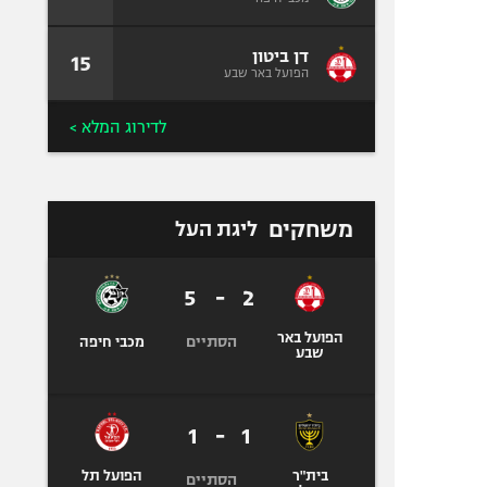
דן ביטון
15
הפועל באר שבע
לדירוג המלא >
משחקים
ליגת העל
5
-
2
הפועל באר
הסתיים
מכבי חיפה
שבע
1
-
1
בית"ר
הפועל תל
הסתיים