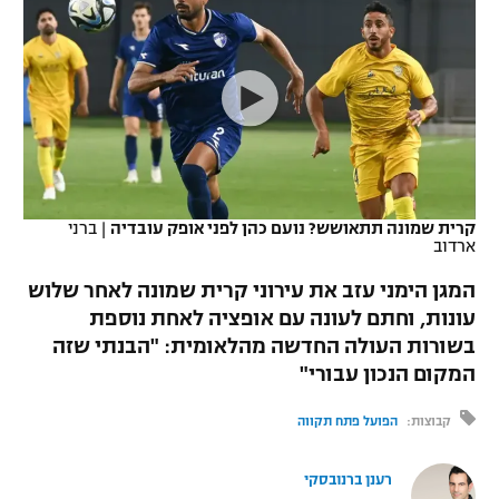
כדורסל נשים
נבחרת ישראל
יורוליג
ליגה ספרדית
טניס
VOD
מכבי תל אביב
מכבי חיפה
יורוקאפ
ליגה איטלקית
כדוריד
הפועל חולון
בית"ר ירושלים
רץ ברשת
ליגה צרפתית
כדורעף
הפועל ירושלים
מכבי תל אביב
ליגה הולנדית
שחייה
תוצאות
קרית שמונה תתאושש? נועם כהן לפני אופק עובדיה
|
ברני
דני אבדיה
הפועל תל אביב
ארדוב
ליגה טורקית
ג'ודו
המגן הימני עזב את עירוני קרית שמונה לאחר שלוש
הפועל חיפה
לוח שידורים
עונות, וחתם לעונה עם אופציה לאחת נוספת
ליגה סינית
אגרוף
בשורות העולה החדשה מהלאומית: "הבנתי שזה
הפועל באר שבע
ליגה ברזילאית
המקום הנכון עבורי"
ברחבה
ספורט אולימפי
מכבי נתניה
קבוצות:
הפועל פתח תקווה
ליגות נוספות
UFC
"מעל הליגה" – פודקאסט
בני יהודה
רענן ברנובסקי
היאבקות WWE