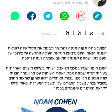
יום רביעי, 17:19, 04.06.25
"מחצית בשכונה" – פודקאסט
אופניים
ספורט מוטורי
משתתפים וזוכים בפרסים
א
א
א
א
(גודל טקסט)
כדורמים
תקנון משתתפים וזוכים בפרסים
טניס
פוטבול אמריקאי NFL
הפועל פתח תקוה מנסה להמשיך ולבנות את הסגל שלה לקראת
תקנון עבור פעילות אלקטרה
העונה הבאה. היום (רביעי) הודיעה העולה החדשה על צירופו של
גיימינג E-Sports
בייסבול MLB
נועם כהן, שחתם לעונה אחת עם אופציה לעונה נוספת.
תקנון עבור פעילות ספורט 1 – "מרלן"
המגן הימני שגדל במכבי תל אביב ושיחק בשלוש השנים האחרונות
ספורט אתגרי ואקסטרים
בעירוני קרית שמונה אמר: "אחרי השיחות עם ניר ועומר הבנתי
תנאי שימוש
שזה המקום הכי נכון עבורי. האוהדים ייראו שחקן שמאוד מחויב
אומנויות לחימה
בשביל עצמו, בשביל החברים שלו ובשביל המערכת. מאוד נרגש
לקראת האתגרים שעומדים בפנינו".
מדיניות פרטיות
גיימינג E-Sports
תקנון פעילות ספורט 1