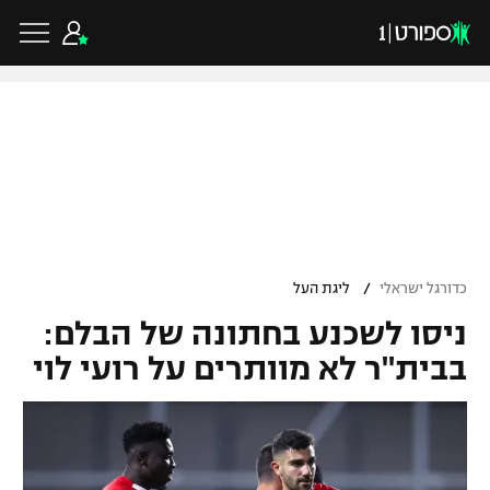
כדורגל ישראלי
ליגת העל
כדורגל עולמי
/
כדורגל ישראלי
ליגת העל
ליגה לאומית
ניסו לשכנע בחתונה של הבלם:
ליגת האלופות
כדורסל ישראלי
גביע הטוטו
בבית"ר לא מוותרים על רועי לוי
ליגה אירופית
ליגת ווינר סל
ליגיונרים
כדורסל עולמי
ליגה אנגלית
ליגה לאומית
גביע המדינה
NBA
ליגה גרמנית
ענפים נוספים