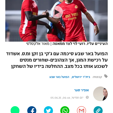
כדורסל נשים
נבחרת ישראל
יורוליג
ליגה ספרדית
טניס
VOD
מכבי תל אביב
מכבי חיפה
יורוקאפ
ליגה איטלקית
כדוריד
הפועל חולון
בית"ר ירושלים
רץ ברשת
ליגה צרפתית
כדורעף
הפועל ירושלים
מכבי תל אביב
העיניים עליו. רועי לוי לצד ממאטה
|
מאור אלקסלסי
ליגה הולנדית
שחייה
תוצאות
דני אבדיה
הפועל באר שבע סיכמה עם ג'קי בן זקן ומ.ס. אשדוד
הפועל תל אביב
על רכישת המגן, אך הצהובים-שחורים מנסים
ליגה טורקית
ג'ודו
לשכנע אותו בכל מצב. ההחלטה בידיו של השחקן
הפועל חיפה
לוח שידורים
ליגה סינית
אגרוף
קבוצות:
בית"ר ירושלים
הפועל באר שבע
הפועל באר שבע
ליגה ברזילאית
ברחבה
ספורט אולימפי
אופיר סער
מכבי נתניה
ליגות נוספות
יום חמישי, 06:44, 05.06.25
UFC
"מעל הליגה" – פודקאסט
בני יהודה
היאבקות WWE