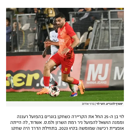
רשיון להקרנה פומבית לבית עסק
הצטרפות לחבילת הערוצים
לוח דרושים – ג'ובנט
תגיות
המגזין
יצטרף להכריע. רועי לוי
|
ברני ארדוב
לוי בן ה-25 החל את הקריירה כשחקן בוגרים בהפועל רעננה
וממנה הושאל להפועל ניר רמת השרון ולמ.ס. אשדוד, לה הייתה
אופציית רכישה שמומשה בקיץ 2023. בתחילת הדרך היה שחקן