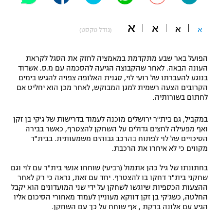
"מחצית בשכונה" – פודקאסט
אופניים
א
א
א
א
(גודל טקסט)
ספורט מוטורי
משתתפים וזוכים בפרסים
הפועל באר שבע מתקדמת במאמציה לחזק את הסגל לקראת
כדורמים
העונה הבאה. לאחר שהקבוצה הגיעה להסכמה עם מ.ס. אשדוד
תקנון משתתפים וזוכים בפרסים
בנוגע להעברתו של רועי לוי, סגנית האלופה צפויה להגיש בימים
טניס
הקרובים הצעה רשמית למגן המבוקש, לאחר מכן הוא יחליט אם
פוטבול אמריקאי NFL
לחתום בשורותיה.
תקנון עבור פעילות אלקטרה
גיימינג E-Sports
בייסבול MLB
במקביל, גם בית"ר ירושלים מוכנה לעמוד בדרישות של ג'קי בן זקן
תקנון עבור פעילות ספורט 1 – "מרלן"
ואף מפעילה לחצים גדולים על השחקן להצטרף, כאשר בבירה
ספורט אתגרי ואקסטרים
הסיכויים של לוי לפתוח בהרכב גבוהים משמעותית. בבית"ר
תנאי שימוש
מקווים כי לא איחרו את הרכבת.
אומנויות לחימה
בחתונתו של גיל כהן אתמול (רביעי) שוחחו אנשי בית"ר עם לוי וגם
מדיניות פרטיות
שחקני בית"ר דחקו בו להצטרף. יחד עם זאת, נראה כי רק לאחר
גיימינג E-Sports
ההצעות הכספיות שיוגשו לשחקן על ידי שני המועדונים הוא יקבל
החלטה, כשג'קי בן זקן דווקא מעוניין לעמוד מאחורי הסיכום אליו
תקנון פעילות ספורט 1
הגיע עם אלונה ברקת , אף שוחח על כך עם השחקן.