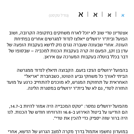
"מחצית בשכונה" – פודקאסט
אופניים
א
א
א
א
(גודל טקסט)
ספורט מוטורי
משתתפים וזוכים בפרסים
אצטדיון טדי שוב לא יוכל לארח משחקים בתקופה הקרובה, ושוב
הפועל ובית"ר ירושלים ייאלצו לנדוד למגרשים אחרים בפתיחת
כדורמים
העונה. אחרי שבעונה שעברה נגרם נזק לדשא בעקבות הופעה של
תקנון משתתפים וזוכים בפרסים
טניס
עדן בן זקן, הפעם זה קרה בעקבות הכנות למכביה – שבסופו של
פוטבול אמריקאי NFL
דבר בכלל בוטלה בעקבות המערכה עם איראן.
תקנון עבור פעילות אלקטרה
גיימינג E-Sports
בייסבול MLB
בהפועל ירושלים הגיבו בזעם. הקבוצה תיאלץ לנדוד ממגרשה
תקנון עבור פעילות ספורט 1 – "מרלן"
הביתי לאורך כל משחקי גביע הטוטו, כשבחברת "אריאל"
האחראית על תחזוקת המגרש, לא מוכנים להתחייב כרגע על מועד
ספורט אתגרי ואקסטרים
החזרה לטדי, גם לא של בית"ר ירושלים במסגרת הליגה.
תנאי שימוש
אומנויות לחימה
מהפועל ירושלים נמסר: "טקס המכבייה היה אמור להיות ב-14.7,
מדיניות פרטיות
הם הודיעו על ביטול האירוע ב-16.6 והרוויחו חודש של הכנות. לנו
גיימינג E-Sports
היה ברור שזה יספיק כדי להכין את טדי".
תקנון פעילות ספורט 1
במועדון נחשפו אתמול בדרך מקרה למצב הגרוע של הדשא, אחרי