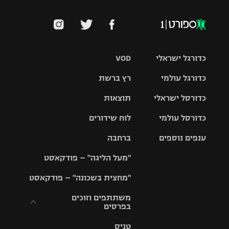
כדורגל ישראלי
VOD
כדורגל עולמי
רץ ברשת
ליגת העל
כדורסל ישראלי
תוצאות
ליגת
ליגה לאומית
האלופות
כדורסל עולמי
לוח שידורים
ליגת ווינר
סל
גביע הטוטו
ענפים נוספים
ברחבה
ליגה
NBA
אירופית
"מעל הליגה" – פודקאסט
ליגה לאומית
ליגיונרים
טניס
יורוליג
ליגה אנגלית
"מחצית בשכונה" – פודקאסט
כדורסל נשים
גביע המדינה
כדוריד
יורוקאפ
ליגה גרמנית
משתתפים וזוכים
בפרסים
מכבי תל
נבחרת
כדורעף
אביב
ישראל
ליגה
טניס