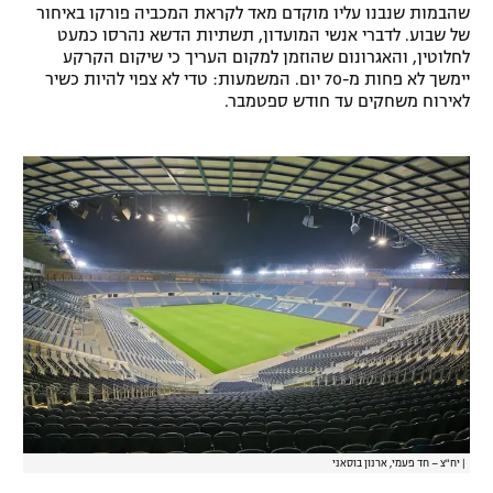
שהבמות שנבנו עליו מוקדם מאד לקראת המכביה פורקו באיחור
רשיון להקרנה פומבית לבית עסק
של שבוע. לדברי אנשי המועדון, תשתיות הדשא נהרסו כמעט
לחלוטין, והאגרונום שהוזמן למקום העריך כי שיקום הקרקע
יימשך לא פחות מ-70 יום. המשמעות: טדי לא צפוי להיות כשיר
הצטרפות לחבילת הערוצים
לאירוח משחקים עד חודש ספטמבר.
לוח דרושים – ג'ובנט
תגיות
המגזין
|
יח"צ – חד פעמי, ארנון בוסאני