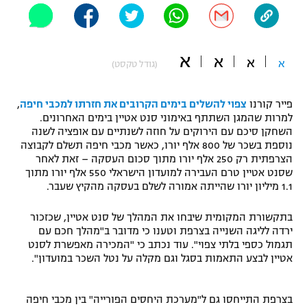
"מחצית בשכונה" – פודקאסט
אופניים
א
א
ספורט מוטורי
א
א
משתתפים וזוכים בפרסים
(גודל טקסט)
כדורמים
פייר קורנו
צפוי להשלים בימים הקרובים את חזרתו למכבי חיפה
,
תקנון משתתפים וזוכים בפרסים
טניס
למרות שהמגן השתתף באימוני סנט אטיין בימים האחרונים.
פוטבול אמריקאי NFL
השחקן סיכם עם הירוקים על חוזה לשנתיים עם אופציה לשנה
תקנון עבור פעילות אלקטרה
נוספת בשכר של 800 אלף יורו, כאשר מכבי חיפה תשלם לקבוצה
גיימינג E-Sports
הצרפתית רק 250 אלף יורו מתוך סכום העסקה – זאת לאחר
בייסבול MLB
תקנון עבור פעילות ספורט 1 – "מרלן"
שסנט אטיין טרם העבירה למועדון הישראלי 550 אלף יורו מתוך
1.1 מיליון יורו שהייתה אמורה לשלם בעסקה מהקיץ שעבר.
ספורט אתגרי ואקסטרים
תנאי שימוש
בתקשורת המקומית שיבחו את המהלך של סנט אטיין, שכזכור
אומנויות לחימה
ירדה לליגה השנייה בצרפת וטענו כי מדובר ב"מהלך חכם עם
תגמול כספי בלתי צפוי". עוד נכתב כי "המכירה מאפשרת לסנט
מדיניות פרטיות
גיימינג E-Sports
אטיין לבצע התאמות בסגל וגם מקלה על נטל השכר במועדון".
תקנון פעילות ספורט 1
בצרפת התייחסו גם ל"מערכת היחסים הפורייה" בין מכבי חיפה