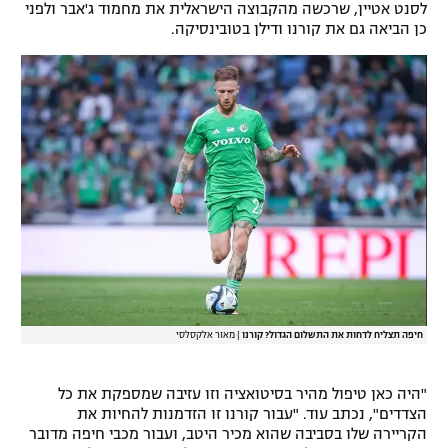
לסנט אטיין, שרכשה מהקבוצה הישראלית את מחמוד ג'אבר ולפני
רשיון להקרנה פומבית לבית עסק
כן הביאה גם את קורנו ודילן בטובינסיקה.
הצטרפות לחבילת הערוצים
לוח דרושים – ג'ובנט
תגיות
המגזין
חיפה תצליח לדחות את התשלום הגדול? קורנו
|
מאור אלקסלסי
"היה כאן טיפול מהיר בסיטואציה וזו עזיבה שמספקת את כל
הצדדים", נכתב עוד. "עבור קורנו זו הזדמנות להחיות את
הקריירה שלו בסביבה שהוא מכיר היטב, ועבור מכבי חיפה מדובר