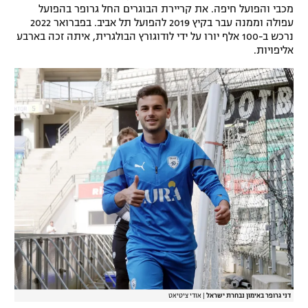
מכבי והפועל חיפה. את קריירת הבוגרים החל גרופר בהפועל
רשיון להקרנה פומבית לבית עסק
עפולה וממנה עבר בקיץ 2019 להפועל תל אביב. בפברואר 2022
נרכש ב-100 אלף יורו על ידי לודוגורץ הבולגרית, איתה זכה בארבע
הצטרפות לחבילת הערוצים
אליפויות.
לוח דרושים – ג'ובנט
תגיות
המגזין
דני גרופר באימון נבחרת ישראל
|
אודי ציטיאט