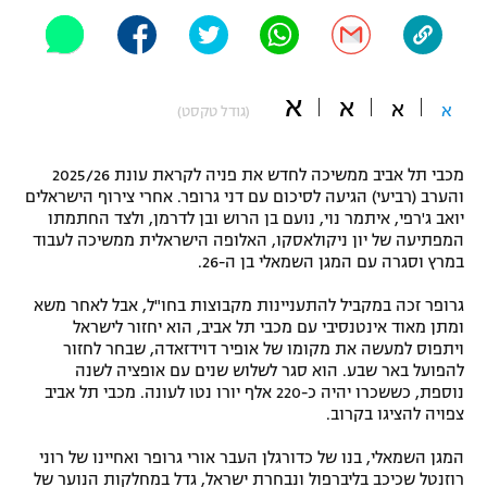
"מחצית בשכונה" – פודקאסט
אופניים
ספורט מוטורי
א
משתתפים וזוכים בפרסים
א
א
א
(גודל טקסט)
כדורמים
תקנון משתתפים וזוכים בפרסים
טניס
מכבי תל אביב ממשיכה לחדש את פניה לקראת עונת 2025/26
והערב (רביעי) הגיעה לסיכום עם דני גרופר. אחרי צירוף הישראלים
פוטבול אמריקאי NFL
תקנון עבור פעילות אלקטרה
יואב ג'רפי, איתמר נוי, נועם בן הרוש ובן לדרמן, ולצד החתמתו
המפתיעה של יון ניקולאסקו, האלופה הישראלית ממשיכה לעבוד
גיימינג E-Sports
בייסבול MLB
במרץ וסגרה עם המגן השמאלי בן ה-26.
תקנון עבור פעילות ספורט 1 – "מרלן"
ספורט אתגרי ואקסטרים
גרופר זכה במקביל להתעניינות מקבוצות בחו"ל, אבל לאחר משא
תנאי שימוש
ומתן מאוד אינטנסיבי עם מכבי תל אביב, הוא יחזור לישראל
ויתפוס למעשה את מקומו של אופיר דוידזאדה, שבחר לחזור
אומנויות לחימה
להפועל באר שבע. הוא סגר לשלוש שנים עם אופציה לשנה
נוספת, כששכרו יהיה כ-220 אלף יורו נטו לעונה. מכבי תל אביב
מדיניות פרטיות
גיימינג E-Sports
צפויה להציגו בקרוב.
המגן השמאלי, בנו של כדורגלן העבר אורי גרופר ואחיינו של רוני
תקנון פעילות ספורט 1
רוזנטל שכיכב בליברפול ונבחרת ישראל, גדל במחלקות הנוער של