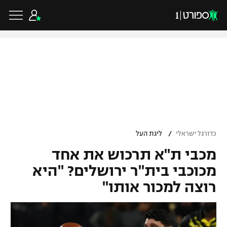
כדורגל ישראלי
ליגת העל
כדורגל עולמי
/
כדורגל ישראלי
ליגת העל
ליגה לאומית
מכבי ת"א תרכוש את אחד
ליגת האלופות
כדורסל ישראלי
גביע הטוטו
מכוכבי בית"ר ירושלים? "היא
ליגה אירופית
רוצה למכור אותו"
ליגת ווינר סל
ליגיונרים
כדורסל עולמי
ליגה אנגלית
ליגה לאומית
גביע המדינה
NBA
ליגה גרמנית
ענפים נוספים