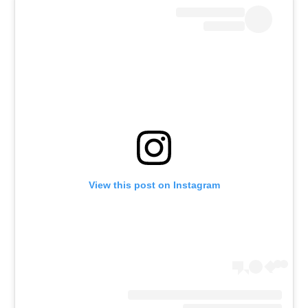
רשיון להקרנה פומבית לבית עסק
הצטרפות לחבילת הערוצים
לוח דרושים – ג'ובנט
תגיות
המגזין
View this post on Instagram