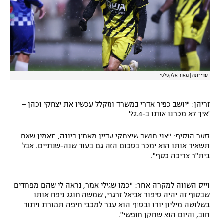
עדי יונה
|
מאור אלקסלסי
זריהן: "יושב כפיר אדרי במשרד ומקלל עכשיו את יצחקי וכהן –
'איך לא מכרנו אותו ב-2.4?'
סער הוסיף: "אני חושב שיצחקי עדיין מאמין ביונה, מאמין שאם
תשאיר אותו הוא ימכר בסכום הזה גם בעוד שנה-שנתיים. אבל
בית"ר צריכה כסף".
וייס השווה למקרה אחר: "כמו שגילי אמר, נראה לי שהם מפחדים
שבסוף זה יהיה סיפור אביאל זרגרי, שמשה חוגג ניפח אותו
בשלושה מיליון יורו ובסוף הוא עבר למכבי חיפה תמורת ויתור
חוב, והיום הוא שחקן חופשי".