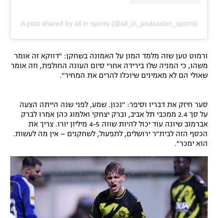
A post shared by all in sports (@all_in_podcastim_sports)
ורמוט טען שזה מלמד המון על האמונה בשחקן: "דווקא זה אומר
משהו, כי המניה שלו בירידה אחרי סיום העונה החולפת, וזה אומר
שאולי הם לא מאמינים שיוכלו להרים את המחיר".
סער חיזק את דבריו וסיפר: "נכון. שמע, לפני שנה הייתה הצעה
על סך 2.4 ממכבי תל אביב, וברק יצחקי ואלמוג כהן אמרו לברק
אברמוב שיונה עוד יכול להיות שווה 4-5 מיליון יורו. צריך את
הכסף הזה לבית"ר ירושלים, לתפעול, לשחקנים – אין מה לעשות.
הוא ימכר".