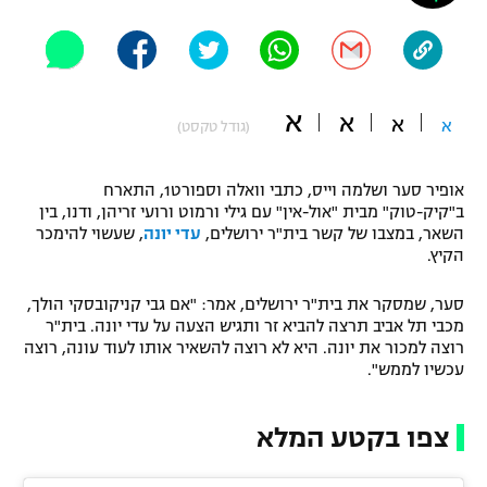
"מחצית בשכונה" – פודקאסט
אופניים
ספורט מוטורי
משתתפים וזוכים בפרסים
א
א
א
א
(גודל טקסט)
כדורמים
תקנון משתתפים וזוכים בפרסים
טניס
אופיר סער ושלמה וייס, כתבי וואלה וספורט1, התארח
פוטבול אמריקאי NFL
ב"קיק-טוק" מבית "אול-אין" עם גילי ורמוט ורועי זריהן, ודנו, בין
תקנון עבור פעילות אלקטרה
השאר, במצבו של קשר בית"ר ירושלים,
עדי יונה
, שעשוי להימכר
גיימינג E-Sports
בייסבול MLB
הקיץ.
תקנון עבור פעילות ספורט 1 – "מרלן"
סער, שמסקר את בית"ר ירושלים, אמר: "אם גבי קניקובסקי הולך,
ספורט אתגרי ואקסטרים
תנאי שימוש
מכבי תל אביב תרצה להביא זר ותגיש הצעה על עדי יונה. בית"ר
רוצה למכור את יונה. היא לא רוצה להשאיר אותו לעוד עונה, רוצה
אומנויות לחימה
עכשיו לממש".
מדיניות פרטיות
גיימינג E-Sports
צפו בקטע המלא
תקנון פעילות ספורט 1