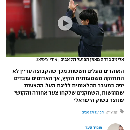
כדורסל נשים
נבחרת ישראל
יורוליג
ליגה ספרדית
טניס
VOD
מכבי תל אביב
מכבי חיפה
יורוקאפ
ליגה איטלקית
כדוריד
הפועל חולון
בית"ר ירושלים
רץ ברשת
ליגה צרפתית
כדורעף
הפועל ירושלים
מכבי תל אביב
ליגה הולנדית
שחייה
תוצאות
אליניב ברדה מאמן הפועל תל אביב
|
אודי ציטיאט
דני אבדיה
הפועל תל אביב
ליגה טורקית
האוהדים מעלים חששות מכך שהקבוצה עדיין לא
ג'ודו
הפועל חיפה
התחזקה משמעותית הקיץ, אך האדומים עובדים
לוח שידורים
ליגה סינית
יפה במעבר מהלאומית לליגת העל. ההצעות
אגרוף
הפועל באר שבע
שמוגשות, השחקנים שלקחו צעד אחורה והקושי
ליגה ברזילאית
ברחבה
שנוצר בשוק הישראלי
ספורט אולימפי
מכבי נתניה
ליגות נוספות
קבוצות:
הפועל תל אביב
UFC
"מעל הליגה" – פודקאסט
בני יהודה
אופיר סער
היאבקות WWE