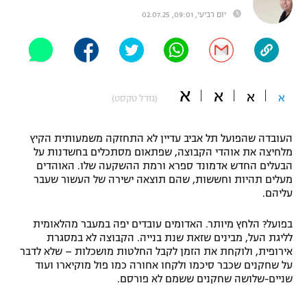
יום רביעי, 09:01, 02.07.25
"מחצית בשכונה" – פודקאסט
אופניים
ספורט מוטורי
משתתפים וזוכים בפרסים
א
א
כדורמים
א
א
(גודל טקסט)
תקנון משתתפים וזוכים בפרסים
טניס
פוטבול אמריקאי NFL
תקנון עבור פעילות אלקטרה
העובדה שהפועל תל אביב עדיין לא התחזקה משמעותית הקיץ
מלחיצה את אוהדי הקבוצה, שפתאום מסתכלים בחשדנות על
גיימינג E-Sports
בייסבול MLB
הבעלים החדש אדמונד ספרא ורמת ההשקעה שלו. האוהדים
תקנון עבור פעילות ספורט 1 – "מרלן"
מעלים תהיות וחששות, שהם תוצאה ישירה של העשור שעבר
ספורט אתגרי ואקסטרים
עליהם.
תנאי שימוש
בפועל? הלחץ מיותר. האדומים עובדים יפה במעבר מהלאומית
אומנויות לחימה
לליגת העל, מבינים שזאת שנת בנייה. הקבוצה לא במסגרת
מדיניות פרטיות
אירופית, ולוקחת את הזמן לקבל החלטות מושכלות – שלא לדבר
גיימינג E-Sports
על שחקנים שכבר סיכמו ולקחו אחורה כמו פול מוקיארו ועוד
שניים-שלושה שחקנים ששמם לא פורסם.
תקנון פעילות ספורט 1