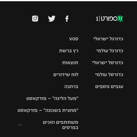
כדורגל ישראלי
VOD
כדורגל עולמי
רץ ברשת
ליגת העל
כדורסל ישראלי
תוצאות
ליגת
ליגה לאומית
האלופות
כדורסל עולמי
לוח שידורים
ליגת ווינר
סל
גביע הטוטו
ענפים נוספים
ברחבה
ליגה
NBA
אירופית
"מעל הליגה" – פודקאסט
ליגה לאומית
ליגיונרים
טניס
יורוליג
ליגה אנגלית
"מחצית בשכונה" – פודקאסט
כדורסל נשים
גביע המדינה
כדוריד
יורוקאפ
ליגה גרמנית
משתתפים וזוכים
בפרסים
מכבי תל
נבחרת
כדורעף
אביב
ישראל
ליגה