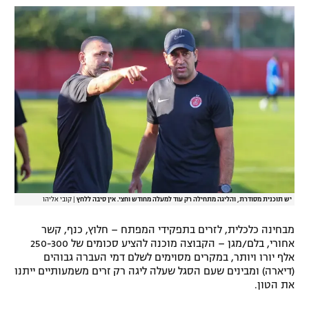
רשיון להקרנה פומבית לבית עסק
הצטרפות לחבילת הערוצים
לוח דרושים – ג'ובנט
תגיות
המגזין
יש תוכנית מסודרת, והליגה מתחילה רק עוד למעלה מחודש וחצי. אין סיבה ללחץ
|
קובי אליהו
מבחינה כלכלית, לזרים בתפקידי המפתח – חלוץ, כנף, קשר
אחורי, בלם/מגן – הקבוצה מוכנה להציע סכומים של 250-300
אלף יורו ויותר, במקרים מסוימים לשלם דמי העברה גבוהים
(דיארה) ומבינים שעם הסגל שעלה ליגה רק זרים משמעותיים ייתנו
את הטון.