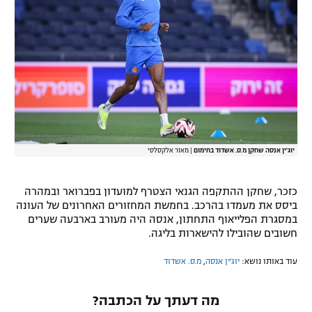
רשיון להקרנה פומבית לבית עסק
הצטרפות לחבילת הערוצים
לוח דרושים – ג'ובנט
תגיות
המגזין
יוג'ין אנסה שחקן מ.ס. אשדוד בחימום
|
מאור אלקסלסי
כזכר, שחקן ההתקפה הגנאי הצטרף למועדון בפברואר ובמהרה
ביסס את מעמדו בהרכב. בחמשת המחזורים האחרונים של העונה
במסגרת הפלייאוף התחתון, אנסה היה מעורב בארבעה שערים
חשובים שהובילו להישארות בליגה.
עוד באותו נושא:
יוג'ין אנסה
,
מ.ס. אשדוד
מה דעתך על הכתבה?