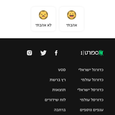
אהבתי
לא אהבתי
כדורגל ישראלי
VOD
כדורגל עולמי
רץ ברשת
ליגת העל
כדורסל ישראלי
תוצאות
ליגת
ליגה לאומית
האלופות
כדורסל עולמי
לוח שידורים
ליגת ווינר
סל
גביע הטוטו
ענפים נוספים
ברחבה
ליגה
NBA
אירופית