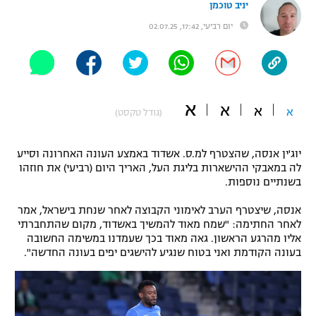
יניב טוכמן
"מחצית בשכונה" – פודקאסט
יום רביעי, 17:42, 02.07.25
אופניים
ספורט מוטורי
משתתפים וזוכים בפרסים
כדורמים
א
א
תקנון משתתפים וזוכים בפרסים
א
א
טניס
(גודל טקסט)
פוטבול אמריקאי NFL
תקנון עבור פעילות אלקטרה
יוג'ין אנסה, שהצטרף למ.ס. אשדוד באמצע העונה האחרונה וסייע
גיימינג E-Sports
בייסבול MLB
לה במאבקי ההישארות בליגת העל, האריך היום (רביעי) את חוזהו
תקנון עבור פעילות ספורט 1 – "מרלן"
בשנתיים נוספות.
ספורט אתגרי ואקסטרים
תנאי שימוש
אנסה, שיצטרף הערב לאימוני הקבוצה לאחר שנחת בישראל, אמר
לאחר החתימה: "שמח מאוד להמשיך באשדוד, מקום שהתחברתי
אומנויות לחימה
אליו מהרגע הראשון. גאה מאוד בכך שעמדנו במשימה החשובה
בעונה הקודמת ואני בטוח שנגיע להישגים יפים בעונה החדשה".
מדיניות פרטיות
גיימינג E-Sports
תקנון פעילות ספורט 1