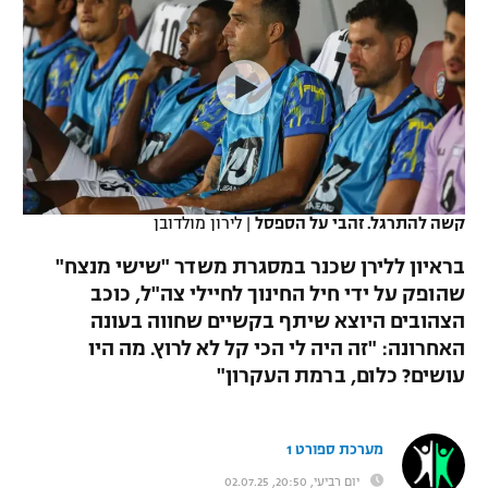
כדורסל נשים
נבחרת ישראל
יורוליג
ליגה ספרדית
טניס
VOD
מכבי תל אביב
מכבי חיפה
יורוקאפ
ליגה איטלקית
כדוריד
הפועל חולון
בית"ר ירושלים
רץ ברשת
ליגה צרפתית
כדורעף
הפועל ירושלים
מכבי תל אביב
ליגה הולנדית
שחייה
תוצאות
קשה להתרגל. זהבי על הספסל
|
לירון מולדובן
דני אבדיה
הפועל תל אביב
ליגה טורקית
בראיון ללירן שכנר במסגרת משדר "שישי מנצח"
ג'ודו
הפועל חיפה
שהופק על ידי חיל החינוך לחיילי צה"ל, כוכב
לוח שידורים
ליגה סינית
הצהובים היוצא שיתף בקשיים שחווה בעונה
אגרוף
הפועל באר שבע
האחרונה: "זה היה לי הכי קל לא לרוץ. מה היו
ליגה ברזילאית
ברחבה
עושים? כלום, ברמת העקרון"
ספורט אולימפי
מכבי נתניה
ליגות נוספות
UFC
"מעל הליגה" – פודקאסט
בני יהודה
מערכת ספורט 1
היאבקות WWE
יום רביעי, 20:50, 02.07.25