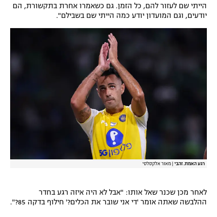
הייתי שם לעזור להם, כל הזמן. גם כשאמרו אחרת בתקשורת, הם
רשיון להקרנה פומבית לבית עסק
יודעים, וגם המועדון יודע כמה הייתי שם בשבילם".
הצטרפות לחבילת הערוצים
לוח דרושים – ג'ובנט
תגיות
המגזין
רגע האמת. זהבי
|
מאור אלקסלסי
לאחר מכן שכנר שאל אותו: "אבל לא היה איזה רגע בחדר
ההלבשה שאתה אומר 'די אני שובר את הכלים?' חילוף בדקה 85?".