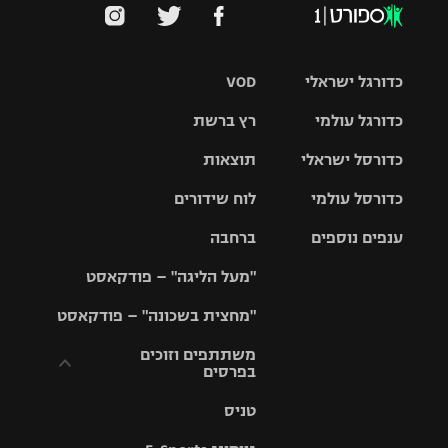
כדורגל ישראלי
VOD
כדורגל עולמי
רץ ברשת
ליגת העל
כדורסל ישראלי
תוצאות
ליגת
ליגה לאומית
האלופות
כדורסל עולמי
לוח שידורים
ליגת ווינר
סל
גביע הטוטו
ענפים נוספים
ברחבה
ליגה
NBA
אירופית
"מעל הליגה" – פודקאסט
ליגה לאומית
ליגיונרים
טניס
יורוליג
ליגה אנגלית
"מחצית בשכונה" – פודקאסט
כדורסל נשים
גביע המדינה
כדוריד
יורוקאפ
ליגה גרמנית
משתתפים וזוכים
בפרסים
מכבי תל
נבחרת
כדורעף
אביב
ישראל
ליגה
טניס
ספרדית
תקנון משתתפים
שחייה
הפועל חולון
מכבי חיפה
וזוכים בפרסים