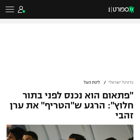
כדורגל ישראלי
ליגת העל
כדורגל עולמי
/
כדורגל ישראלי
ליגת העל
ליגה לאומית
"פתאום הוא נכנס לפני בתור
ליגת האלופות
כדורסל ישראלי
גביע הטוטו
חלוץ": הרגע ש"הטריף" את ערן
ליגה אירופית
זהבי
ליגת ווינר סל
ליגיונרים
כדורסל עולמי
ליגה אנגלית
ליגה לאומית
גביע המדינה
NBA
ליגה גרמנית
ענפים נוספים