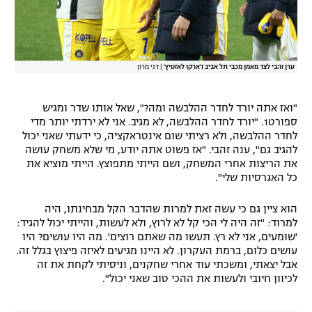
ערן זהבי לצד מאמן מכבי תל אביב ז'ארקו לאזטיץ'
|
דני מרון
"ואז אתה יורד לחדר ההלבשה ומה?", שאל אותו שדר ומגיש
ספורט1. "יורד לחדר ההלבשה, לא מגיב. אני לא ירדתי יותר מדי
לחדר ההלבשה, ולא רציתי שום אינטראקציה, כי ידעתי שאני יכול
להגיב גם", ענה זהבי. "אז פשוט אתה יודע, מי שלא משחק עושה
את הריצות אחרי המשחק, ושם הייתי מתפוצץ. הייתי מוציא את
כל האגרסיות שלי".
הוא ציין גם כי עשה זאת למרות שהדבר הקל מבחינתו, היה
למרוד: "זה היה לי הכי קל לא לרוץ, ולא לעשות, והייתי יכול להגיד:
'שומעים, אני לא רץ. תעשו מה שאתם רוצים'. מה היו עושים? היו
עושים כלום, ברמת העקרון. לא היינו מגיעים לאיזה פיצוץ בגלל זה.
אבל יצאתי, ומשכתי עוד אחרי שחקנים, וניסיתי לקחת את זה
לכיוון חיובי ולעשות את ההכי טוב שאני יכול".