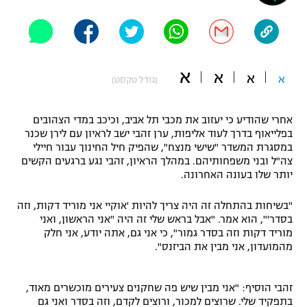
"מחצית בשכונה" – פודקאסט
אופניים
ספורט מוטורי
משתתפים וזוכים בפרסים
א
א
א
א
(גודל טקסט)
כדורמים
תקנון משתתפים וזוכים בפרסים
טניס
אחרי שהודיע כי יעזוב את מכבי תל אביב, וכיכב במדי הצהובים
פוטבול אמריקאי NFL
בפלייאוף בדרך לעוד אליפות, ערן זהבי ישב לראיון עם לירן שכנר
תקנון עבור פעילות אלקטרה
במסגרת המשדר "שישי מנצח", שהפיק חיל החינוך עבור חיילי
גיימינג E-Sports
בייסבול MLB
צה"ל ובני משפחותיהם. במהלך הראיון, זהבי נגע ברגעים הקשים
תקנון עבור פעילות ספורט 1 – "מרלן"
יותר שלו בעונה האחרונה.
ספורט אתגרי ואקסטרים
תנאי שימוש
"בשיחות בהתחלה זה היה צריך להיות 'אוקיי אני מוריד דקות, וזה
בסדר'", הוא אמר. "אבל בראש שלי זה היה "אני הראשון, ואני
אומנויות לחימה
מוריד דקות וזה בסדר גמור", כי אני גם, אתה יודע, אני חלק
מהמועדון, אני מבין את הביזנס".
מדיניות פרטיות
גיימינג E-Sports
זהבי הוסיף: "אני מבין שיש פה שחקנים צעירים מוכשרים מאוד,
תקנון פעילות ספורט 1
בתפקיד שלי. שרוצים למכור, ורוצים לקדם, וזה בסדר ואני גם