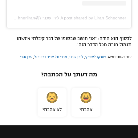
A post shared by Liran Schechner לירן שכנר (@schechnerliran)
לבסוף הוא הודה: "אני חושב שבסופו של דבר קיבלתי איזשהו
תגמול חזרה מכל הדבר הזה".
עוד באותו נושא:
ז'ארקו לאזטיץ'
,
לירן שכנר
,
מכבי תל אביב בכדורגל
,
ערן זהבי
מה דעתך על הכתבה?
אהבתי
לא אהבתי