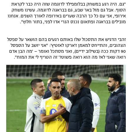
"גם. היה רגע במשחק בבלומפילד לדוגמה שזה היה כבר לקראת
הסוף. אבל גם מול באר שבע, גם בבראגה לדוגמה. עשינו משחק
אירופי, אני עם כל כך הרבה שערים באירופה לאורך השנים. אנחנו
מובילים בבראגה ופתאום נכנס הנרי אדו לפני, בתור חלוץ".
זהבי הדגיש את התסכול שלו באותם רגעים בהם הושאר על ספסל
הצהובים, והתייחס למאמן ז'ארקו לאזטיץ': "אני יושב על הספסל
90 דקות ככה (בשילוב ידיים), ואני מסתכל ואומר – 'מה הבן אדם
רואה שאני לא? מה הוא רואה פשוט?' זה הטריף לי את המוח".