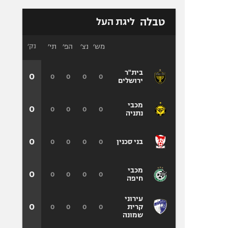
טבלה
ליגת העל
מש׳
נצ׳
הפ׳
תי׳
נק׳
בית"ר
0
0
0
0
0
ירושלים
מכבי
0
0
0
0
0
נתניה
0
0
0
0
0
בני סכנין
מכבי
0
0
0
0
0
חיפה
עירוני
0
0
0
0
0
קרית
שמונה