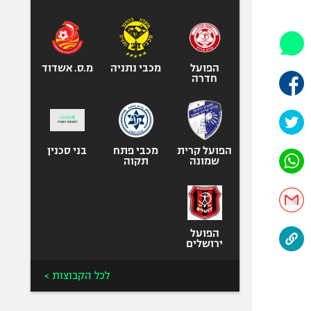
היאבקות WWE
אופניים
ספורט מוטורי
כדורמים
הפועל
מכבי נתניה
מ.ס. אשדוד
חדרה
פוטבול אמריקאי NFL
בייסבול MLB
ספורט אתגרי
ואקסטרים
הפועל קרית
מכבי פתח
בני סכנין
שמונה
תקוה
אומנויות לחימה
גיימינג E-Sports
הפועל
ירושלים
לכל הקבוצות >