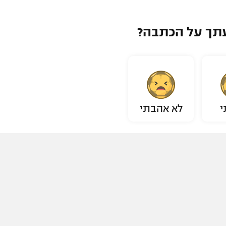
תך על הכתבה?
י
לא אהבתי