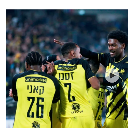
ל אביב
ליגה טורקית
תל אביב
ליגה סינית
חיפה
ליגה ברזילאית
באר שבע
ליגות נוספות
תניה
דה