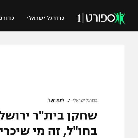
כדורגל ישראלי
כדורגל
VOD
כדורג
רץ ברשת
ליגת ה
ליגה ל
תוצאות
גביע הט
לוח שידורים
ליגיונר
ברחבה
/
גביע ה
כדורגל ישראלי
ליגת העל
נבחרת 
שחקן בית"ר ירושל
"מעל הליגה" – פודקאסט
מכבי ח
"מחצית בשכונה" – פודקאסט
בחו"ל, זה מי שיכרי
בית"ר י