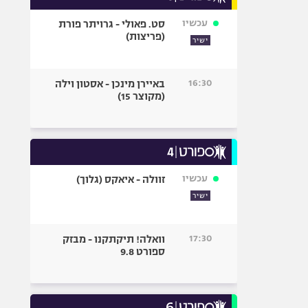
עכשיו
סט. פאולי - גרויתר פורת
(פריצות)
ישיר
16:30
באיירן מינכן - אסטון וילה
(מקוצר 15)
עכשיו
זוולה - איאקס (גלוך)
ישיר
17:30
וואלה! תיקתקנו - מבזק
ספורט 9.8