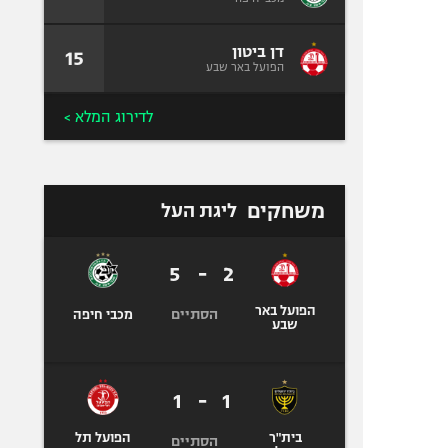
דן ביטון
15
הפועל באר שבע
לדירוג המלא >
משחקים
ליגת העל
5
-
2
הפועל באר
הסתיים
מכבי חיפה
שבע
1
-
1
בית"ר
הפועל תל
הסתיים