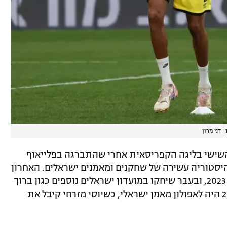
|
דני מרון
השישי בליגה הקפריסאית אחרי שהתברגה בפלייאוף
היסטוריה עשירה של שחקנים ומאמנים ישראלים. האחרון
שבהם היה עידו שחר ששיחק בקבוצה עד 2023, ובעבר שיחקו במועדון ישראלים נוספים כגון ברוך
דגו, משה מישאלוף וגם גיא אסולין. ב-2007 היה לאפולון מאמן ישראלי, כשיוסי מזרחי קיבל את