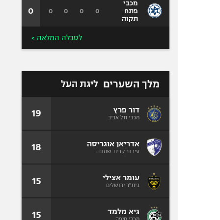
מכבי
0
0
0
0
0
פתח
תקוה
לטבלה המלאה >
מלך השערים
ליגת העל
דור פרץ
19
מכבי תל אביב
אדריאן אוגריסה
18
עירוני קרית שמונה
עומר אצילי
15
בית"ר ירושלים
גיא מלמד
15
מכבי חיפה