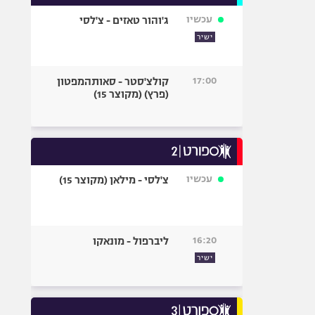
עכשיו
ג'והור טאזים - צ'לסי
ישיר
17:00
קולצ'סטר - סאותהמפטון
(פרץ) (מקוצר 15)
עכשיו
צ'לסי - מילאן (מקוצר 15)
16:20
ליברפול - מונאקו
ישיר