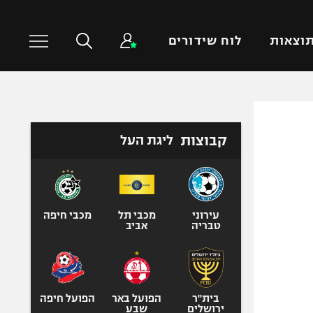
וצאות
לוח שידורים
כדורסל עולמי
ענפים נוספים
קבוצות
ליגת העל
NBA
טניס
יורוליג
כדוריד
יורוקאפ
כדורעף
שחייה
עירוני
מכבי תל
מכבי חיפה
טבריה
אביב
ג'ודו
אגרוף
ספורט אולימפי
UFC
בית"ר
הפועל באר
הפועל חיפה
ירושלים
שבע