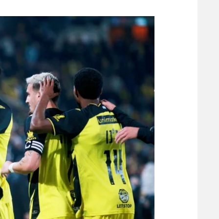
משתתפים וזוכים בפרסים
מכבי ת
הפועל 
תקנון משתתפים וזוכים בפרסים
הפועל 
תקנון עבור פעילות אלקטרה
הפועל 
תקנון עבור פעילות ספורט 1 – "מרלן"
מכבי נ
טניס
בני יהו
גיימינג E-Sports
תנאי שימוש
מדיניות פרטיות
תקנון פעילות ספורט 1
רשיון להקרנה פומבית לבית עסק
הצטרפות לחבילת הערוצים
לוח דרושים – ג'ובנט
תגיות