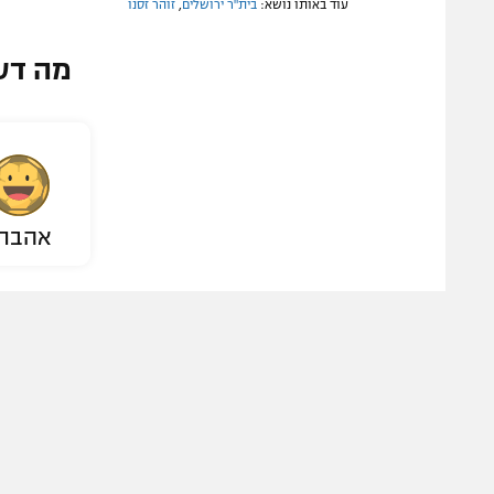
עוד באותו נושא:
בית"ר ירושלים
,
זוהר זסנו
מה דע
אהבת