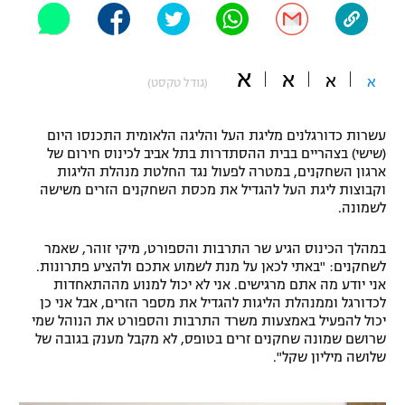
"מחצית בשכונה" – פודקאסט
אופניים
א
א
א
ספורט מוטורי
א
משתתפים וזוכים בפרסים
(גודל טקסט)
כדורמים
עשרות כדורגלנים מליגת העל והליגה הלאומית התכנסו היום
תקנון משתתפים וזוכים בפרסים
טניס
(שישי) בצהריים בבית ההסתדרות בתל אביב לכינוס חירום של
פוטבול אמריקאי NFL
ארגון השחקנים, במטרה לפעול נגד החלטת מנהלת הליגות
תקנון עבור פעילות אלקטרה
וקבוצות ליגת העל להגדיל את מכסת השחקנים הזרים משישה
גיימינג E-Sports
לשמונה.
בייסבול MLB
תקנון עבור פעילות ספורט 1 – "מרלן"
במהלך הכינוס הגיע שר התרבות והספורט, מיקי זוהר, שאמר
ספורט אתגרי ואקסטרים
לשחקנים: "באתי לכאן על מנת לשמוע אתכם ולהציע פתרונות.
תנאי שימוש
אני יודע מה אתם מרגישים. אני לא יכול למנוע מההתאחדות
אומנויות לחימה
לכדורגל וממנהלת הליגות להגדיל את מספר הזרים, אבל אני כן
יכול להפעיל באמצעות משרד התרבות והספורט את הנוהל שמי
מדיניות פרטיות
שרושם שמונה שחקנים זרים בטופס, לא מקבל מענק בגובה של
גיימינג E-Sports
שלושה מיליון שקל".
תקנון פעילות ספורט 1