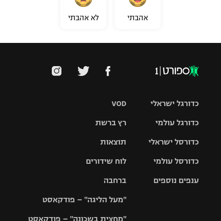
אהבתי
לא אהבתי
כדורגל ישראלי
VOD
כדורגל עולמי
רץ ברשת
ליגת העל
כדורסל ישראלי
תוצאות
ליגת
ליגה לאומית
האלופות
כדורסל עולמי
לוח שידורים
ליגת ווינר
סל
גביע הטוטו
ענפים נוספים
ברחבה
ליגה
NBA
אירופית
"מעל הליגה" – פודקאסט
ליגה לאומית
ליגיונרים
טניס
יורוליג
ליגה אנגלית
"מחצית בשכונה" – פודקאסט