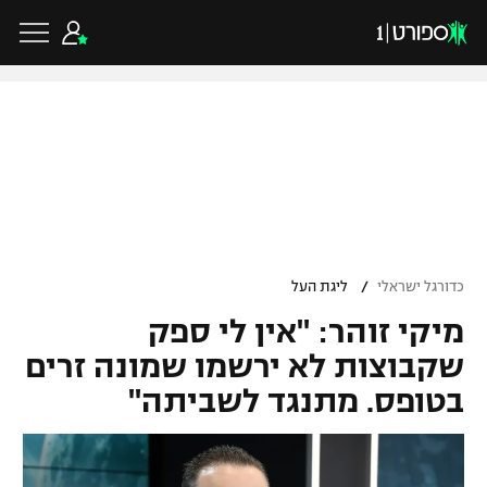
כדורגל ישראלי
ליגת העל
כדורגל עולמי
/
כדורגל ישראלי
ליגת העל
ליגה לאומית
מיקי זוהר: "אין לי ספק
ליגת האלופות
כדורסל ישראלי
גביע הטוטו
שקבוצות לא ירשמו שמונה זרים
ליגה אירופית
בטופס. מתנגד לשביתה"
ליגת ווינר סל
ליגיונרים
כדורסל עולמי
ליגה אנגלית
ליגה לאומית
גביע המדינה
NBA
ליגה גרמנית
ענפים נוספים