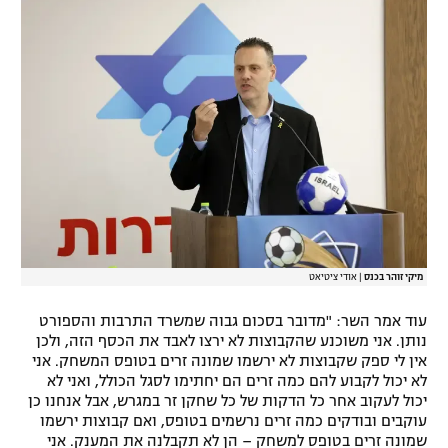
רשיון להקרנה פומבית לבית עסק
הצטרפות לחבילת הערוצים
לוח דרושים – ג'ובנט
תגיות
המגזין
מיקי זוהר בכנס
|
אודי ציטיאט
עוד אמר השר: "מדובר בסכום גבוה שמשרד התרבות והספורט
נותן. אני משוכנע שהקבוצות לא ירצו לאבד את הכסף הזה, ולכן
אין לי ספק שקבוצות לא ירשמו שמונה זרים בטופס המשחק. אני
לא יכול לקבוע להם כמה זרים הם יחתימו לסגל הכולל, ואני לא
יכול לעקוב אחר כל הדקות של כל שחקן זר במגרש, אבל אנחנו כן
עוקבים ובודקים כמה זרים נרשמים בטופס, ואם קבוצות ירשמו
שמונה זרים בטופס למשחק – הן לא תקבלנה את המענק. אני