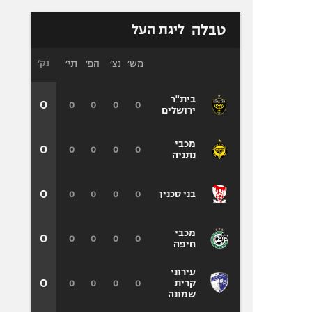
טבלה
ליגת העל
מש׳
נצ׳
הפ׳
תי׳
נק׳
בית"ר
0
0
0
0
0
ירושלים
מכבי
0
0
0
0
0
נתניה
0
0
0
0
0
בני סכנין
מכבי
0
0
0
0
0
חיפה
עירוני
0
0
0
0
0
קרית
שמונה