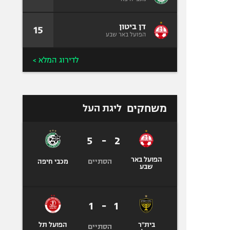
דן ביטון
15
הפועל באר שבע
לדירוג המלא >
משחקים
ליגת העל
5
-
2
הפועל באר
הסתיים
מכבי חיפה
שבע
1
-
1
בית"ר
הפועל תל
הסתיים