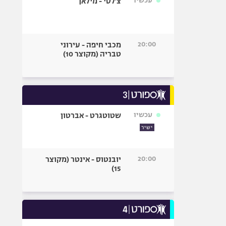
עכשיו
צ'לסי - מילאן
20:00
מכבי חיפה - עירוני
טבריה (מקוצר 10)
עכשיו
שטוטגרט - אברטון
ישיר
20:00
יובנטוס - אינטר (מקוצר
15)