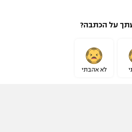
תך על הכתבה?
י
לא אהבתי