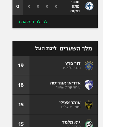
מכבי
0
0
0
0
0
פתח
תקוה
לטבלה המלאה >
מלך השערים
ליגת העל
דור פרץ
19
מכבי תל אביב
אדריאן אוגריסה
18
עירוני קרית שמונה
עומר אצילי
15
בית"ר ירושלים
גיא מלמד
15
מכבי חיפה