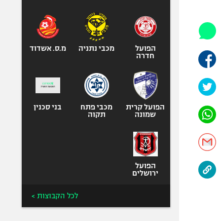
היאבקות WWE
אופניים
ספורט מוטורי
כדורמים
הפועל
מכבי נתניה
מ.ס. אשדוד
חדרה
פוטבול אמריקאי NFL
בייסבול MLB
ספורט אתגרי
ואקסטרים
הפועל קרית
מכבי פתח
בני סכנין
שמונה
תקוה
אומנויות לחימה
גיימינג E-Sports
הפועל
ירושלים
לכל הקבוצות >