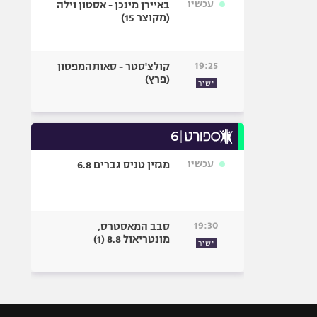
עכשיו
באיירן מינכן - אסטון וילה
(מקוצר 15)
19:25
קולצ'סטר - סאותהמפטון
(פרץ)
ישיר
עכשיו
מגזין טניס גברים 6.8
19:30
סבב המאסטרס,
מונטריאול 8.8 (1)
ישיר