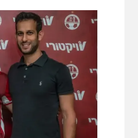
משתתפים וזוכים בפרסים
מכבי ת
הפועל 
תקנון משתתפים וזוכים בפרסים
הפועל 
תקנון עבור פעילות אלקטרה
הפועל 
תקנון עבור פעילות ספורט 1 – "מרלן"
מכבי נ
טניס
בני יהו
גיימינג E-Sports
תנאי שימוש
מדיניות פרטיות
תקנון פעילות ספורט 1
רשיון להקרנה פומבית לבית עסק
הצטרפות לחבילת הערוצים
לוח דרושים – ג'ובנט
תגיות