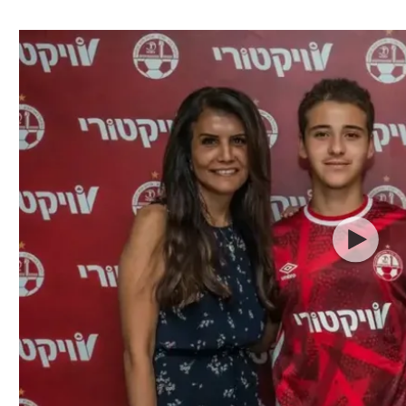
ל אביב
ליגה טורקית
תל אביב
ליגה סינית
חיפה
ליגה ברזילאית
באר שבע
ליגות נוספות
תניה
דה