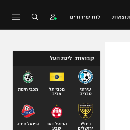
וצאות
לוח שידורים
כדורסל עולמי
ענפים נוספים
קבוצות
ליגת העל
NBA
טניס
יורוליג
כדוריד
יורוקאפ
כדורעף
שחייה
עירוני
מכבי תל
מכבי חיפה
טבריה
אביב
ג'ודו
אגרוף
ספורט אולימפי
UFC
בית"ר
הפועל באר
הפועל חיפה
ירושלים
שבע