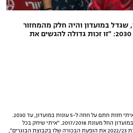
, שגדל במועדון והיה חלק מהמחזור
הראשון של האקדמיה, סגר עד 2030: "זו זכות גדולה להגשים את
הפועל באר שבע הודיעה היום (ראשון) כי איתי חזות חתם על חוזה ל-5 עונות במועדון, עד 2030.
איתי חזות גדל בהפועל באר שבע ומשחק במועדון החל מעונת 2017/2018. "איתי שיחק בכל
קבוצות הילדים, נערים, נוער וגם ערך בעונת 2022/23 את הופעת הבכורה שלו בקבוצת הבוגרים",