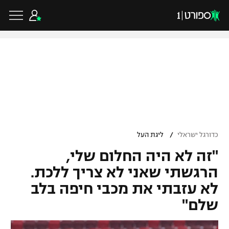
כדורגל ישראלי
ליגת העל
כדורגל עולמי
/
כדורגל ישראלי
ליגת העל
ליגה לאומית
"זה לא היה החלום שלי,
ליגת האלופות
כדורסל ישראלי
גביע הטוטו
הרגשתי שאני לא צריך ללכת.
ליגה אירופית
לא עזבתי את מכבי חיפה בלב
ליגת ווינר סל
ליגיונרים
כדורסל עולמי
שלם"
ליגה אנגלית
ליגה לאומית
גביע המדינה
NBA
ליגה גרמנית
ענפים נוספים