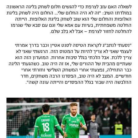
לשאלה האם עזב לצרפת כדי להגשים חלום לשחק בליגה הראשונה
רשיון להקרנה פומבית לבית עסק
במולדתו השיב: "זה לא היה החלום שלי… החלום היה לשחק בליגת
האלופות והחלום שלי הוא שוב לשחק בליגת האלופות. הייתה
הצטרפות לחבילת הערוצים
החלטה משפחתית, בעיות עם אמא שלי וגם עם סבא שלי שגרמו
להחלטה לחזור לצרפת – אבל לא בלב שלם.
לוח דרושים – ג'ובנט
"נסעתי לנתב"ג לקראת הטיסה לסנט אטיין וכבר בדרך אמרתי
לעצמי שאני לא צריך להיות על המטוס הזה. הרגשתי שאני לא
תגיות
צריך ללכת. אבל הלכתי בגלל סיבות אחרות. המועדון הזה הוא
שעתיים מהבית של ההורים שלי, אז זה היה טוב. כשהגעתי הליגה
המגזין
כבר התחילה, נפצעתי אחרי המשחק השלישי וחזרתי אחרי
חודשיים. המצב לא היה טוב, הפסדנו הרבה משחקים, חדר
ההלבשה היה שבור בגלל ההפסדים והייתה עונה קשה".