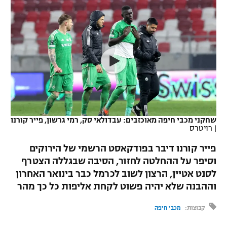
כדורסל נשים
נבחרת ישראל
יורוליג
ליגה ספרדית
טניס
VOD
מכבי תל אביב
מכבי חיפה
יורוקאפ
ליגה איטלקית
כדוריד
הפועל חולון
בית"ר ירושלים
רץ ברשת
ליגה צרפתית
כדורעף
הפועל ירושלים
מכבי תל אביב
ליגה הולנדית
שחייה
תוצאות
דני אבדיה
הפועל תל אביב
שחקני מכבי חיפה מאוכזבים: עבדולאי סק, רמי גרשון, פייר קורנו
ליגה טורקית
ג'ודו
|
רויטרס
הפועל חיפה
לוח שידורים
ליגה סינית
פייר קורנו דיבר בפודקאסט הרשמי של הירוקים
אגרוף
הפועל באר שבע
וסיפר על ההחלטה לחזור, הסיבה שבגללה הצטרף
ליגה ברזילאית
ברחבה
לסנט אטיין, הרצון לשוב לכרמל כבר בינואר האחרון
ספורט אולימפי
מכבי נתניה
וההבנה שלא יהיה פשוט לקחת אליפות כל כך מהר
ליגות נוספות
UFC
"מעל הליגה" – פודקאסט
בני יהודה
קבוצות:
מכבי חיפה
היאבקות WWE