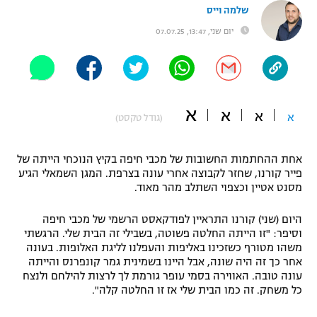
שלמה וייס
"מחצית בשכונה" – פודקאסט
אופניים
יום שני, 13:47, 07.07.25
ספורט מוטורי
משתתפים וזוכים בפרסים
כדורמים
תקנון משתתפים וזוכים בפרסים
א
א
טניס
א
א
(גודל טקסט)
פוטבול אמריקאי NFL
תקנון עבור פעילות אלקטרה
אחת ההחתמות החשובות של מכבי חיפה בקיץ הנוכחי הייתה של
גיימינג E-Sports
בייסבול MLB
פייר קורנו, שחזר לקבוצה אחרי עונה בצרפת. המגן השמאלי הגיע
תקנון עבור פעילות ספורט 1 – "מרלן"
מסנט אטיין וכצפוי השתלב מהר מאוד.
ספורט אתגרי ואקסטרים
תנאי שימוש
היום (שני) קורנו התראיין לפודקאסט הרשמי של מכבי חיפה
אומנויות לחימה
וסיפר: "זו הייתה החלטה פשוטה, בשבילי זה הבית שלי. הרגשתי
משהו מטורף כשזכינו באליפות והעפלנו לליגת האלופות. בעונה
מדיניות פרטיות
אחר כך זה היה שונה, אבל היינו בשמינית גמר קונפרנס והייתה
גיימינג E-Sports
עונה טובה. האווירה בסמי עופר גורמת לך לרצות להילחם ולנצח
כל משחק. זה כמו הבית שלי אז זו החלטה קלה".
תקנון פעילות ספורט 1