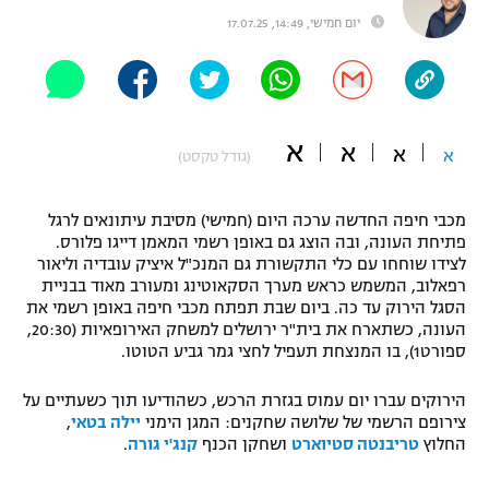
יום חמישי, 14:49, 17.07.25
"מחצית בשכונה" – פודקאסט
אופניים
ספורט מוטורי
משתתפים וזוכים בפרסים
א
א
כדורמים
א
א
(גודל טקסט)
תקנון משתתפים וזוכים בפרסים
טניס
פוטבול אמריקאי NFL
תקנון עבור פעילות אלקטרה
מכבי חיפה החדשה ערכה היום (חמישי) מסיבת עיתונאים לרגל
פתיחת העונה, ובה הוצג גם באופן רשמי המאמן דייגו פלורס.
גיימינג E-Sports
בייסבול MLB
לצידו שוחחו עם כלי התקשורת גם המנכ"ל איציק עובדיה וליאור
תקנון עבור פעילות ספורט 1 – "מרלן"
רפאלוב, המשמש כראש מערך הסקאוטינג ומעורב מאוד בבניית
ספורט אתגרי ואקסטרים
הסגל הירוק עד כה. ביום שבת תפתח מכבי חיפה באופן רשמי את
תנאי שימוש
העונה, כשתארח את בית"ר ירושלים למשחק האירופאיות (20:30,
ספורט1), בו המנצחת תעפיל לחצי גמר גביע הטוטו.
אומנויות לחימה
מדיניות פרטיות
הירוקים עברו יום עמוס בגזרת הרכש, כשהודיעו תוך כשעתיים על
גיימינג E-Sports
צירופם הרשמי של שלושה שחקנים: המגן הימני
יילה בטאי
,
החלוץ
טריבנטה סטיוארט
ושחקן הכנף
קנג'י גורה
.
תקנון פעילות ספורט 1