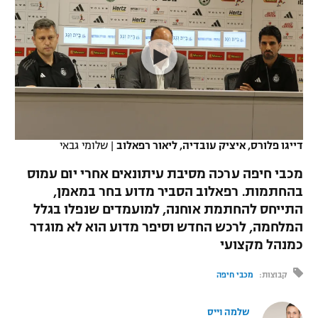
כדורסל נשים
נבחרת ישראל
יורוליג
ליגה ספרדית
טניס
VOD
מכבי תל אביב
מכבי חיפה
יורוקאפ
ליגה איטלקית
כדוריד
הפועל חולון
בית"ר ירושלים
רץ ברשת
ליגה צרפתית
כדורעף
הפועל ירושלים
מכבי תל אביב
ליגה הולנדית
שחייה
תוצאות
דייגו פלורס, איציק עובדיה, ליאור רפאלוב
|
שלומי גבאי
דני אבדיה
הפועל תל אביב
ליגה טורקית
מכבי חיפה ערכה מסיבת עיתונאים אחרי יום עמוס
ג'ודו
הפועל חיפה
בהחתמות. רפאלוב הסביר מדוע בחר במאמן,
לוח שידורים
ליגה סינית
התייחס להחתמת אוחנה, למועמדים שנפלו בגלל
אגרוף
הפועל באר שבע
המלחמה, לרכש החדש וסיפר מדוע הוא לא מוגדר
ליגה ברזילאית
ברחבה
כמנהל מקצועי
ספורט אולימפי
מכבי נתניה
ליגות נוספות
קבוצות:
מכבי חיפה
UFC
"מעל הליגה" – פודקאסט
בני יהודה
שלמה וייס
היאבקות WWE