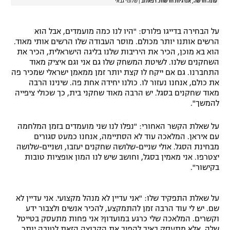
עונה חדשה, אנרגיות חדשות. רפאלוב
|
שלומי גבאי
על הבחירה בדייגו פלורס: "היו לנו כמה מועמדים, אבל הוא
הרשים אותנו יותר מכולם. מוסר העבודה שלו הרשים אותי מאוד.
הוא בא מוכן, הכיר את היריבות שלנו בליגה הישראלית, הכיר את
השחקנים שלנו. לשיטת המשחק שלו גם אני וגם איציק מאוד
התחברנו. גם אם ייקח לו קצת יותר זמן ממאמן ישראלי שמכיר פה
את כולם, אנחנו נעזור לו. כולנו יחידה אחת פה. שינינו הרבה
מאוד שחקנים בסגל. יש הרבה מאוד שחקני בית, כך שכולי ציפייה
להמשך".
על שאלת הקשר האחורי: "נפלו לנו שני מועמדים בזמן המלחמה
עם איראן. המלאכה עוד לא הסתיימה, אנחנו כמעט סגורים
מבחינת הסגל. אולי שניים-שלושה שחקנים יעזבו, ושניים-שלושה
יצטרפו. אני מאמין בסגל, וחושב שיש לנו המון אופציות טובות
בקישור".
על שאלת התפקיד שלו: "אני עדיין לא מנהל מקצועי. אני עדיין לא
שם. יש לי עוד הרבה זמן להתמקצע, להכיר אנשים ולצבור ידע
וקשרים. המלאכה שלי כרגע במועדון? אני פחות מתעסק בטייטל
שלה, אלא מתעסק באיך להפוך את הקבוצה הזאת לטובה יותר