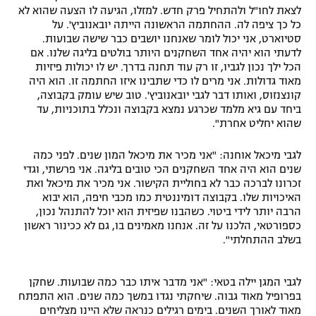
לצאת לחו"ל ולהתחיל פרק חדש. למזלו, הגיעה לו הצעה שהוא לא
כל כך ציפה לה. ההחתמה הראשונה הייתה יובאנוביץ'. על
סטיוארט, אני יכול לומר שאנחנו יושבים כבר שישה שבועות.
לדעתי הוא יהיה אחד השחקנים היותר בולטים בליגה שלנו. אם
הכל ילך נכון לגביו, זו רק עוד תחנה בדרך. יש לו יכולות פיזיות
מאוד גדולות. אני מרים לו כדי שתבינו איזו החתמה זו. הוא היה
קונצנזוס, ואותו דבר לגבי יובאנוביץ'. טוב שיש עומק בקבוצה,
ביחד עם גיא מלמד שכרגע נמצא בקבוצה ונכלל בתוכניות, עד
שהוא יחליט אחרת".
לגבי מיכאל אוחנה: "אני מכיר את מיכאל המון שנים. לפני כמה
שנים הוא היה אחד השחקנים הכי טובים בליגה. אני פרשתי, וגדי
זכרונו לברכה כבר לא בחוליית הקישור. אני מכיר את מיכאל ואת
האיכויות שלו. בקבוצה דומיננטית כמו מכבי חיפה, הוא יבוא
הרבה יותר לידי ביטוי. כשהבנו שפיזית הוא יוכל להתנהל נכון,
כספורטאי, הלכנו על זה. אנחנו מאמינים בו, גם לא ככינור ראשון
בשלב ההתחלתי".
לגבי המגן יילה בטאי: "אני מדבר איתו כבר כמה שבועות. שחקן
בפרופיל מאוד גבוה. שיחקתי נגדו במשך כמה שנים. הוא התפתח
מאוד לאורך השנים. בימים רגילים כנראה שלא היינו מצליחים