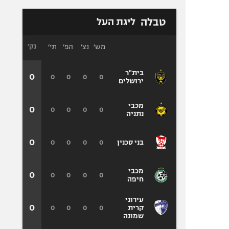
טבלה
ליגת העל
מש׳
נצ׳
הפ׳
תי׳
נק׳
בית"ר
0
0
0
0
0
ירושלים
מכבי
0
0
0
0
0
נתניה
0
0
0
0
0
בני סכנין
מכבי
0
0
0
0
0
חיפה
עירוני
0
0
0
0
0
קרית
שמונה