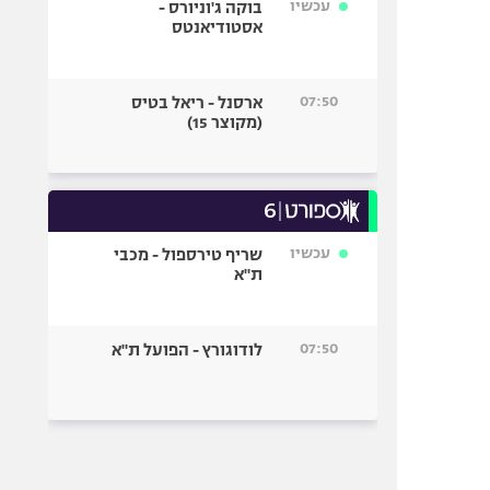
עכשיו
בוקה ג'וניורס -
אסטודיאנטס
07:50
ארסנל - ריאל בטיס
(מקוצר 15)
עכשיו
שריף טירספול - מכבי
ת"א
07:50
לודוגורץ - הפועל ת"א