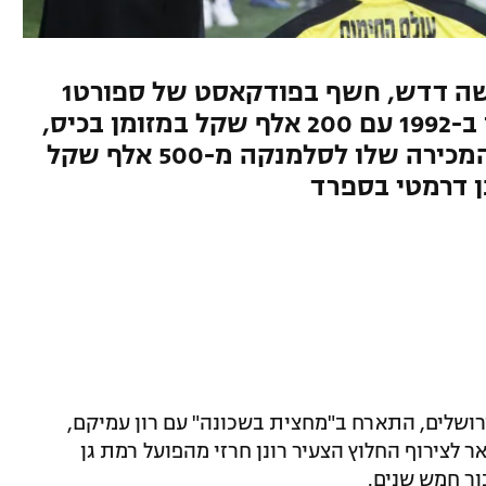
יו"ר בית"ר ירושלים לשעבר, משה דדש, חשף בפודקאסט של ספורט1
איך רכש את רונן חרזי מרמת גן ב-1992 עם 200 אלף שקל במזומן בכיס,
ואיך הצליח להעלות את מחיר המכירה שלו לסלמנקה מ-500 אלף שקל
ן דרמטי בספרד
ושלים, התארח ב"מחצית בשכונה" עם רון עמיקם,
ר לצירוף החלוץ הצעיר רונן חרזי מהפועל רמת גן