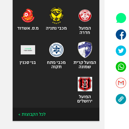
היאבקות WWE
אופניים
ספורט מוטורי
כדורמים
הפועל
מכבי נתניה
מ.ס. אשדוד
חדרה
פוטבול אמריקאי NFL
בייסבול MLB
ספורט אתגרי
ואקסטרים
הפועל קרית
מכבי פתח
בני סכנין
שמונה
תקוה
אומנויות לחימה
גיימינג E-Sports
הפועל
ירושלים
לכל הקבוצות >