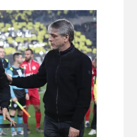
משתתפים וזוכים בפרסים
מכבי ת
הפועל 
תקנון משתתפים וזוכים בפרסים
הפועל 
תקנון עבור פעילות אלקטרה
הפועל 
תקנון עבור פעילות ספורט 1 – "מרלן"
מכבי נ
טניס
בני יהו
גיימינג E-Sports
תנאי שימוש
מדיניות פרטיות
תקנון פעילות ספורט 1
רשיון להקרנה פומבית לבית עסק
הצטרפות לחבילת הערוצים
לוח דרושים – ג'ובנט
תגיות