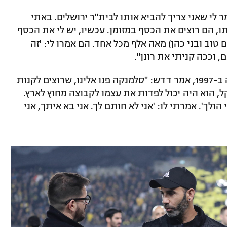
ר לי שאני צריך להביא אותו לבית"ר ירושלים. באתי
תו, הם רוצים את הכסף במזומן. עכשיו, יש לי את הכסף
טוב ובני כהן) מאה אלף מכל אחד. הם אמרו לי: 'זה
, וככה קניתי את רונן".
על המכירה המפורסמת של חרזי לסלמנקה ב-1997, אמר דדש: "סלמנקה פנו אלינו, שרוצים לקנות
סכם שלו איתי, ב-500 אלף שקל, הוא היה יכול לפדות את עצמו לקבוצה מחוץ לארץ.
 הולך'. אמרתי לו: 'אני לא חותם לך. אני בא איתך, אני