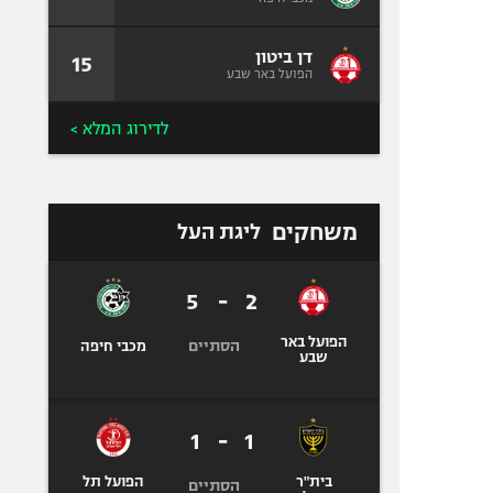
דן ביטון
15
הפועל באר שבע
לדירוג המלא >
משחקים
ליגת העל
5
-
2
הפועל באר
הסתיים
מכבי חיפה
שבע
1
-
1
בית"ר
הפועל תל
הסתיים