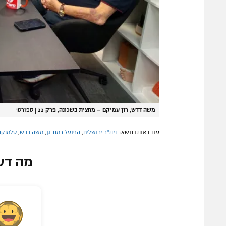
משה דדש, רון עמיקם – מחצית בשכונה, פרק 22
|
ספורט1
עוד באותו נושא:
בית"ר ירושלים
,
הפועל רמת גן
,
משה דדש
,
סלמנקה
מה דע