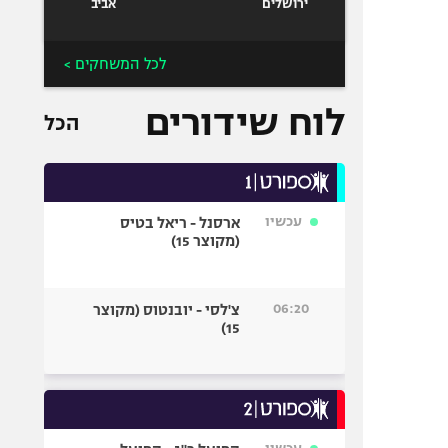
ירושלים
אביב
לכל המשחקים >
לוח שידורים
הכל
עכשיו
ארסנל - ריאל בטיס
(מקוצר 15)
06:20
צ'לסי - יובנטוס (מקוצר
15)