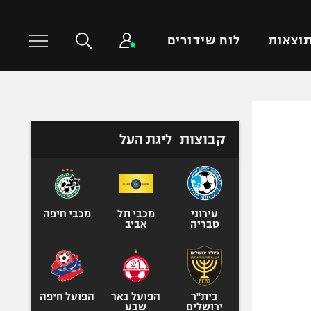
וצאות
לוח שידורים
כדורסל עולמי
ענפים נוספים
קבוצות
ליגת העל
NBA
טניס
יורוליג
כדוריד
יורוקאפ
כדורעף
שחייה
עירוני
מכבי תל
מכבי חיפה
טבריה
אביב
ג'ודו
אגרוף
ספורט אולימפי
UFC
בית"ר
הפועל באר
הפועל חיפה
ירושלים
שבע