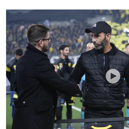
ל אביב
ליגה טורקית
תל אביב
ליגה סינית
חיפה
ליגה ברזילאית
באר שבע
ליגות נוספות
תניה
דה