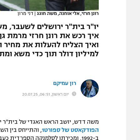
המגזין
רונן חרזי, אלי אוחנה, משה חוגג
|
דני מרון
למיליון דולר תוך כדי משא ומת
רון עמיקם
יום ראשון, 06:51, 20.07.25
משה דדש, יושב הראש האגדי של בית"ר יר
הפודקאסט של ספורט1
, והתייחס בין השא
ב-1992, ומכירתו לסלמנקה הספרדית כעבור חמש שנים.