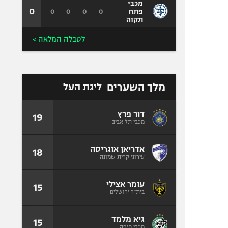
מכבי
0
0
0
0
0
פתח
תקוה
לטבלה המלאה >
מלך השערים
ליגת העל
דור פרץ
19
מכבי תל אביב
אדריאן אוגריסה
18
עירוני קרית שמונה
עומר אצילי
15
בית"ר ירושלים
גיא מלמד
15
מכבי חיפה