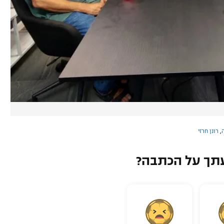
,
רונן חרזי
תך על הכתבה?