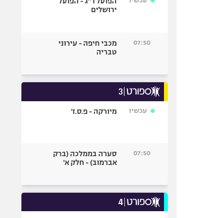
עכשיו
הפועל ר"ג - הפועל
ירושלים
07:50
מכבי חיפה - עירוני
טבריה
עכשיו
מיורקה - פ.ס.ז'
07:50
סערה בממלכה (ברק
אברמוב) - חלק א'