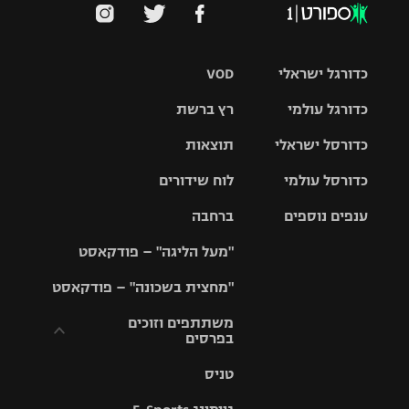
כדורגל ישראלי
VOD
כדורגל עולמי
רץ ברשת
ליגת העל
כדורסל ישראלי
תוצאות
ליגת
ליגה לאומית
האלופות
כדורסל עולמי
לוח שידורים
ליגת ווינר
סל
גביע הטוטו
ענפים נוספים
ברחבה
ליגה
NBA
אירופית
"מעל הליגה" – פודקאסט
ליגה לאומית
ליגיונרים
טניס
יורוליג
ליגה אנגלית
"מחצית בשכונה" – פודקאסט
כדורסל נשים
גביע המדינה
כדוריד
יורוקאפ
ליגה גרמנית
משתתפים וזוכים
בפרסים
מכבי תל
נבחרת
כדורעף
אביב
ישראל
ליגה
טניס
ספרדית
תקנון משתתפים
שחייה
הפועל חולון
מכבי חיפה
וזוכים בפרסים