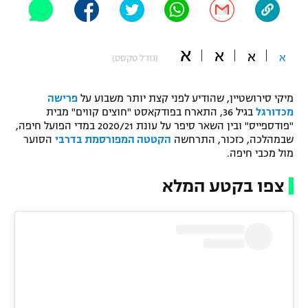
"מחצית בשכונה" – פודקאסט
אופניים
א
א
א
א
(גודל טקסט)
ספורט מוטורי
משתתפים וזוכים בפרסים
כדורמים
מיקי סירושטיין, שהודיע לפני קצת יותר משבוע על
פרישה
תקנון משתתפים וזוכים בפרסים
טניס
מכדורגל
בגיל 36, התארח בפודקאסט "חוצים קווים" מבית
"פודספייס" ובין השאר סיפר על עונת 2020/21 במדי הפועל חיפה,
פוטבול אמריקאי NFL
תקנון עבור פעילות אלקטרה
שבמהלכה, כזכור, התרחשה
הקטטה המפורסמת בדרבי
הסוער
מול מכבי חיפה.
גיימינג E-Sports
בייסבול MLB
תקנון עבור פעילות ספורט 1 – "מרלן"
צפו בקטע המלא
ספורט אתגרי ואקסטרים
תנאי שימוש
אומנויות לחימה
מדיניות פרטיות
גיימינג E-Sports
תקנון פעילות ספורט 1