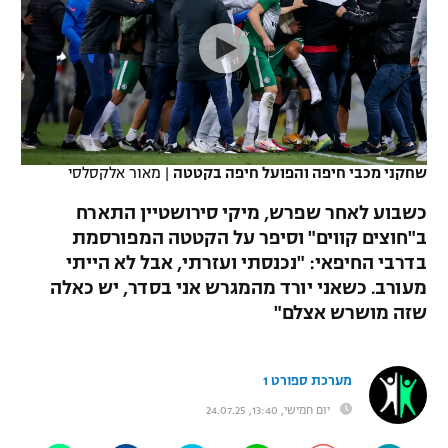
כדורסל נשים
נבחרת ישראל
יורוליג
ליגה ספרדית
טניס
VOD
מכבי תל אביב
מכבי חיפה
יורוקאפ
ליגה איטלקית
כדוריד
הפועל חולון
בית"ר ירושלים
רץ ברשת
ליגה צרפתית
כדורעף
הפועל ירושלים
מכבי תל אביב
שחקני מכבי חיפה והפועל חיפה בקטטה
|
מאור אלקסלסי
ליגה הולנדית
שחייה
תוצאות
דני אבדיה
כשבוע לאחר שפרש, מיקי סירושטיין התארח
הפועל תל אביב
ב"חוצים קווים" וסיפר על הקטטה המפורסמת
ליגה טורקית
ג'ודו
בדרבי החיפאי: "נכנסתי ועזרתי, אבל לא הייתי
הפועל חיפה
לוח שידורים
ליגה סינית
מעורב. כשאני יורד מהמגרש אני בסדר, יש כאלה
אגרוף
שזה מושרש אצלם"
הפועל באר שבע
ליגה ברזילאית
ברחבה
ספורט אולימפי
מכבי נתניה
ליגות נוספות
מערכת ספורט 1
UFC
"מעל הליגה" – פודקאסט
בני יהודה
יום חמישי, 13:40, 24.07.25
היאבקות WWE