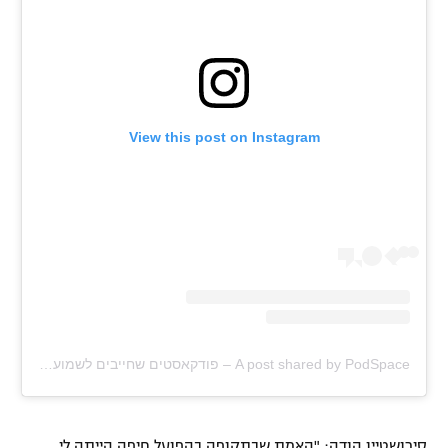
רשיון להקרנה פומבית לבית עסק
הצטרפות לחבילת הערוצים
לוח דרושים – ג'ובנט
View this post on Instagram
תגיות
המגזין
A post shared by PodSpace – פודקאסטים שחייבים לשמוע ולראות (@podspace.il)
סירושטיין הודה: "האמת שבתקופה בהפועל חיפה הייתה לי