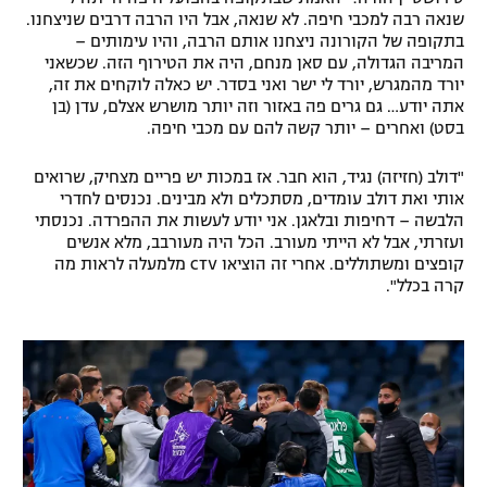
שנאה רבה למכבי חיפה. לא שנאה, אבל היו הרבה דרבים שניצחנו.
בתקופה של הקורונה ניצחנו אותם הרבה, והיו עימותים –
המריבה הגדולה, עם סאן מנחם, היה את הטירוף הזה. שכשאני
יורד מהמגרש, יורד לי ישר ואני בסדר. יש כאלה לוקחים את זה,
אתה יודע… גם גרים פה באזור וזה יותר מושרש אצלם, עדן (בן
בסט) ואחרים – יותר קשה להם עם מכבי חיפה.
"דולב (חזיזה) נגיד, הוא חבר. אז במכות יש פריים מצחיק, שרואים
אותי ואת דולב עומדים, מסתכלים ולא מבינים. נכנסים לחדרי
הלבשה – דחיפות ובלאגן. אני יודע לעשות את ההפרדה. נכנסתי
ועזרתי, אבל לא הייתי מעורב. הכל היה מעורבב, מלא אנשים
קופצים ומשתוללים. אחרי זה הוציאו CTV מלמעלה לראות מה
קרה בכלל".