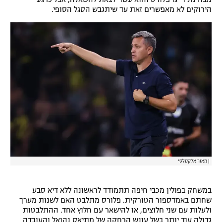
הירוקים לא מאפשרים זאת עד שיתגבש הסגל הסופי.
רשיון להקרנה פומבית לבית עסק
הצטרפות לחבילת הערוצים
לוח דרושים – ג'ובנט
תגיות
המגזין
|
מאור אלקסלסי
במשחק בפולין מכבי חיפה תתמודד לראשונה ללא דיא סבע
שחתם באמדספור הטורקית. פלורס מתלבט האם לשנות מערך
ולעלות עם שני חלוצים, או להישאר עם חלוץ אחד. ההתלבטות
גדולה עוד יותר בשל עונש הרחקה של מתיאס נהואל והעובדה