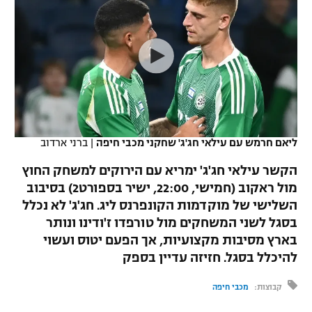
כדורסל נשים
נבחרת ישראל
יורוליג
ליגה ספרדית
טניס
VOD
מכבי תל אביב
מכבי חיפה
יורוקאפ
ליגה איטלקית
כדוריד
הפועל חולון
בית"ר ירושלים
רץ ברשת
ליגה צרפתית
כדורעף
הפועל ירושלים
מכבי תל אביב
ליגה הולנדית
שחייה
תוצאות
ליאם חרמש עם עילאי חג'ג' שחקני מכבי חיפה
|
ברני ארדוב
דני אבדיה
הפועל תל אביב
ליגה טורקית
הקשר עילאי חג'ג' ימריא עם הירוקים למשחק החוץ
ג'ודו
הפועל חיפה
מול ראקוב (חמישי, 22:00, ישיר בספורט2) בסיבוב
לוח שידורים
ליגה סינית
השלישי של מוקדמות הקונפרנס ליג. חג'ג' לא נכלל
אגרוף
הפועל באר שבע
בסגל לשני המשחקים מול טורפדו ז'ודינו ונותר
ליגה ברזילאית
ברחבה
בארץ מסיבות מקצועיות, אך הפעם יטוס ועשוי
ספורט אולימפי
מכבי נתניה
להיכלל בסגל. חזיזה עדיין בספק
ליגות נוספות
UFC
"מעל הליגה" – פודקאסט
בני יהודה
קבוצות:
מכבי חיפה
היאבקות WWE