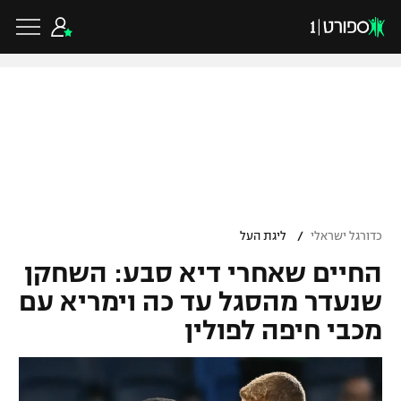
כדורגל ישראלי
ליגת העל
כדורגל עולמי
/
כדורגל ישראלי
ליגת העל
ליגה לאומית
החיים שאחרי דיא סבע: השחקן
ליגת האלופות
כדורסל ישראלי
גביע הטוטו
שנעדר מהסגל עד כה וימריא עם
ליגה אירופית
מכבי חיפה לפולין
ליגת ווינר סל
ליגיונרים
כדורסל עולמי
ליגה אנגלית
ליגה לאומית
גביע המדינה
NBA
ליגה גרמנית
ענפים נוספים