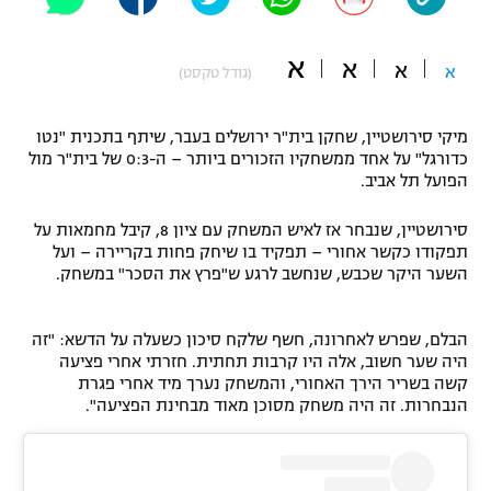
"מחצית בשכונה" – פודקאסט
אופניים
א
א
א
א
(גודל טקסט)
ספורט מוטורי
משתתפים וזוכים בפרסים
מיקי סירושטיין, שחקן בית"ר ירושלים בעבר, שיתף בתכנית "נטו
כדורמים
כדורגל" על אחד ממשחקיו הזכורים ביותר – ה-0:3 של בית"ר מול
תקנון משתתפים וזוכים בפרסים
טניס
הפועל תל אביב.
פוטבול אמריקאי NFL
תקנון עבור פעילות אלקטרה
סירושטיין, שנבחר אז לאיש המשחק עם ציון 8, קיבל מחמאות על
גיימינג E-Sports
תפקודו כקשר אחורי – תפקיד בו שיחק פחות בקריירה – ועל
בייסבול MLB
תקנון עבור פעילות ספורט 1 – "מרלן"
השער היקר שכבש, שנחשב לרגע ש"פרץ את הסכר" במשחק.
ספורט אתגרי ואקסטרים
תנאי שימוש
הבלם, שפרש לאחרונה, חשף שלקח סיכון כשעלה על הדשא: "זה
אומנויות לחימה
היה שער חשוב, אלה היו קרבות תחתית. חזרתי אחרי פציעה
קשה בשריר הירך האחורי, והמשחק נערך מיד אחרי פגרת
מדיניות פרטיות
הנבחרות. זה היה משחק מסוכן מאוד מבחינת הפציעה".
גיימינג E-Sports
תקנון פעילות ספורט 1