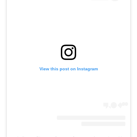
רשיון להקרנה פומבית לבית עסק
הצטרפות לחבילת הערוצים
לוח דרושים – ג'ובנט
תגיות
המגזין
View this post on Instagram