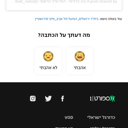
A post shared by נטו כדורגל- הפרופיל הרשמי (@football_neto)
עוד באותו נושא:
בית"ר ירושלים
,
הפועל תל אביב
,
מיקי סירושטיין
מה דעתך על הכתבה?
אהבתי
לא אהבתי
כדורגל ישראלי
VOD