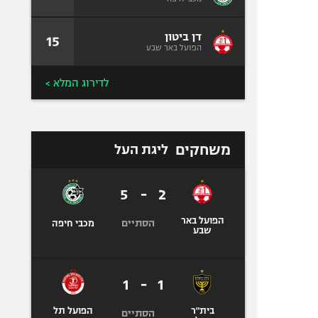
דן ביטון
15
הפועל באר שבע
לדירוג המלא >
משחקים
ליגת העל
5
-
2
הפועל באר
הסתיים
מכבי חיפה
שבע
1
-
1
בית"ר
הפועל תל
הסתיים