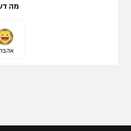
מה דע
אהבת