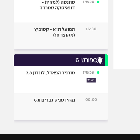
עכשיו
טוונטה (למקין) -
דונאיסקה סטרדה
16:30
הפועל ת"א - קטוביץ
(מקוצר 10)
עכשיו
טורניר הפאדל, לונדון 7.8
ישיר
00:00
מגזין טניס גברים 6.8