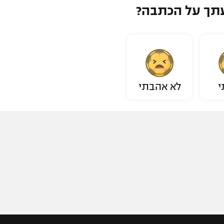
תך על הכתבה?
י
לא אהבתי