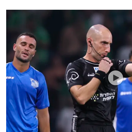
ל אביב
ליגה טורקית
תל אביב
ליגה סינית
חיפה
ליגה ברזילאית
באר שבע
ליגות נוספות
תניה
דה