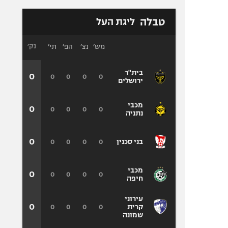
טבלה
ליגת העל
מש׳
נצ׳
הפ׳
תי׳
נק׳
בית"ר
0
0
0
0
0
ירושלים
מכבי
0
0
0
0
0
נתניה
0
0
0
0
0
בני סכנין
מכבי
0
0
0
0
0
חיפה
עירוני
0
0
0
0
0
קרית
שמונה