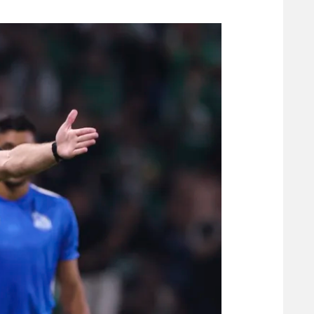
משתתפים וזוכים בפרסים
מכבי ת
הפועל 
תקנון משתתפים וזוכים בפרסים
הפועל 
תקנון עבור פעילות אלקטרה
הפועל 
תקנון עבור פעילות ספורט 1 – "מרלן"
מכבי נ
טניס
בני יהו
גיימינג E-Sports
תנאי שימוש
מדיניות פרטיות
תקנון פעילות ספורט 1
רשיון להקרנה פומבית לבית עסק
הצטרפות לחבילת הערוצים
לוח דרושים – ג'ובנט
תגיות