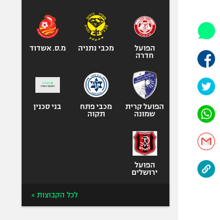
היאבקות WWE
אופניים
ספורט מוטורי
כדורמים
הפועל
מכבי נתניה
מ.ס. אשדוד
חדרה
פוטבול אמריקאי NFL
בייסבול MLB
ספורט אתגרי
ואקסטרים
הפועל קרית
מכבי פתח
בני סכנין
שמונה
תקוה
אומנויות לחימה
גיימינג E-Sports
הפועל
ירושלים
לכל הקבוצות >