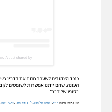
A post shared by פודקאסט הפודיום (@hapodium_podcast)
כוכב הצהובים לשעבר חתם את דבריו כשא
העונה, שהם ייתנו אפשרות לשופטים לקבל
בסופו של דבר".
עוד באותו נושא:
VAR
,
הפועל תל אביב
,
לירן שטראובר
,
מכבי חיפה
,