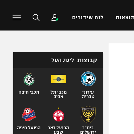
וצאות
לוח שידורים
כדורסל עולמי
ענפים נוספים
קבוצות
ליגת העל
NBA
טניס
יורוליג
כדוריד
יורוקאפ
כדורעף
שחייה
עירוני
מכבי תל
מכבי חיפה
טבריה
אביב
ג'ודו
אגרוף
ספורט אולימפי
UFC
בית"ר
הפועל באר
הפועל חיפה
ירושלים
שבע