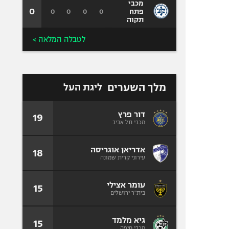
מכבי
0
0
0
0
0
פתח
תקוה
לטבלה המלאה >
מלך השערים
ליגת העל
דור פרץ
19
מכבי תל אביב
אדריאן אוגריסה
18
עירוני קרית שמונה
עומר אצילי
15
בית"ר ירושלים
גיא מלמד
15
מכבי חיפה