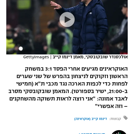
כדורסל נשים
נבחרת ישראל
יורוליג
ליגה ספרדית
טניס
VOD
מכבי תל אביב
מכבי חיפה
יורוקאפ
ליגה איטלקית
כדוריד
הפועל חולון
בית"ר ירושלים
רץ ברשת
ליגה צרפתית
כדורעף
הפועל ירושלים
מכבי תל אביב
ליגה הולנדית
אולכסנדר שובקובסקי, מאמן דינמו קייב
|
GettyImages
שחייה
תוצאות
דני אבדיה
הפועל תל אביב
האוקראינים מגיעים אחרי הפסד 3:1 במשחק
ליגה טורקית
ג'ודו
הראשון וזקוקים לניצחון בהפרש של שני שערים
הפועל חיפה
לוח שידורים
לפחות כדי לכפות הארכה נגד מכבי ת"א (חמישי
ליגה סינית
אגרוף
ב-21:00, ישיר בספורט1). המאמן שובקובסקי מסרב
הפועל באר שבע
לאבד אמונה: "אני רוצה לראות תשוקה מהשחקנים
ליגה ברזילאית
ברחבה
ספורט אולימפי
– וזה אפשרי"
מכבי נתניה
ליגות נוספות
UFC
קבוצות:
דינמו קייב (אוקראינה)
"מעל הליגה" – פודקאסט
בני יהודה
היאבקות WWE