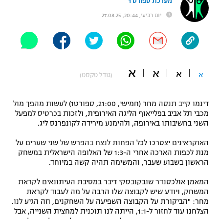
מערכת ספורט 1
"מחצית בשכונה" – פודקאסט
יום רביעי, 20:44, 27.08.25
אופניים
ספורט מוטורי
משתתפים וזוכים בפרסים
כדורמים
א
א
א
א
תקנון משתתפים וזוכים בפרסים
(גודל טקסט)
טניס
פוטבול אמריקאי NFL
תקנון עבור פעילות אלקטרה
דינמו קייב תנסה מחר (חמישי, 21:00, ספורט1) לעשות מהפך מול
גיימינג E-Sports
מכבי תל אביב בפלייאוף הליגה האירופית, ולזכות בכרטיס למפעל
בייסבול MLB
תקנון עבור פעילות ספורט 1 – "מרלן"
השני בחשיבותו באירופה, ולהימנע מירידה לקונפרנס ליג.
ספורט אתגרי ואקסטרים
האוקראינים יצטרכו לכל הפחות לנצח בהפרש של שני שערים על
תנאי שימוש
מנת לכפות הארכה אחרי ה-1:3 של האלופה הישראלית במשחק
אומנויות לחימה
הראשון בשבוע שעבר, והמשימה תהיה קשה במיוחד.
מדיניות פרטיות
המאמן אולכסנדר שובקובסקי דיבר במסיבת העיתונאים לקראת
גיימינג E-Sports
המשחק, ויודע שיש לקבוצה שלו הרבה על מה לעבוד לקראת
מחר: "הביקורת על הקבוצה השפיעה על השחקנים, וזה הגיע לנו.
תקנון פעילות ספורט 1
הצלחנו עוד לחזור ל-1:1, הייתה לנו תוכנית למחצית השנייה, אבל