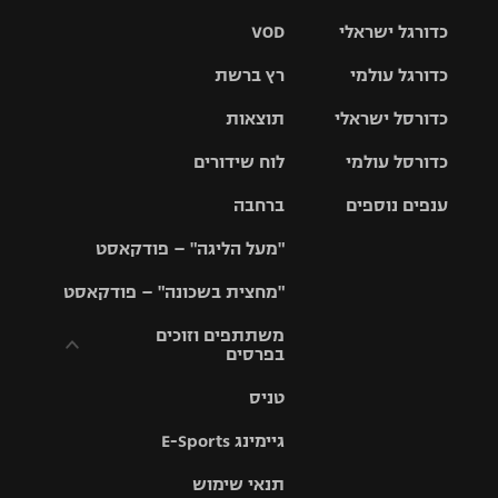
כדורגל ישראלי
VOD
כדורגל עולמי
רץ ברשת
ליגת העל
כדורסל ישראלי
תוצאות
ליגת
ליגה לאומית
האלופות
כדורסל עולמי
לוח שידורים
ליגת ווינר
סל
גביע הטוטו
ענפים נוספים
ברחבה
ליגה
NBA
אירופית
"מעל הליגה" – פודקאסט
ליגה לאומית
ליגיונרים
טניס
יורוליג
ליגה אנגלית
"מחצית בשכונה" – פודקאסט
כדורסל נשים
גביע המדינה
כדוריד
יורוקאפ
ליגה גרמנית
משתתפים וזוכים
בפרסים
מכבי תל
נבחרת
כדורעף
אביב
ישראל
ליגה
טניס
ספרדית
תקנון משתתפים
שחייה
הפועל חולון
מכבי חיפה
וזוכים בפרסים
גיימינג E-Sports
ליגה
איטלקית
ג'ודו
הפועל
בית"ר
תנאי שימוש
תקנון עבור פעילות