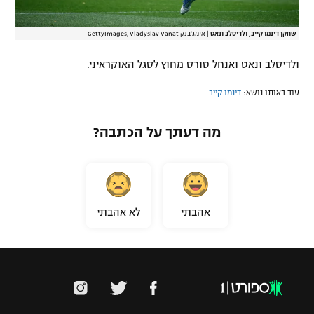
שחקן דינמו קייב, ולדיסלב ונאט
|
אימג'בנק GettyImages, Vladyslav Vanat
ולדיסלב ונאט ואנחל טורס מחוץ לסגל האוקראיני.
עוד באותו נושא:
דינמו קייב
מה דעתך על הכתבה?
אהבתי
לא אהבתי