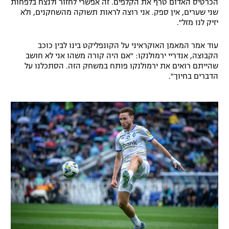
הכרטיס האדום טרף את הקלפים. זה אפשרי לחזור ולנצח בלפחות
שני שערים, אין ספק. אני רוצה לראות תשוקה מהשחקנים, ולא
רשיון להקרנה פומבית לבית עסק
יזיק לנו מזל".
הצטרפות לחבילת הערוצים
עוד אמר המאמן האוקראיני על הקונפליקט בינו לבין כוכב
הקבוצה, אנדריי ירמולנקו: "אם היה קורה משהו אני לא חושב
לוח דרושים – ג'ובנט
שהייתם רואים את ירמולנקו פותח במשחק הזה. הסתכלנו על
הדברים בחיוך".
תגיות
המגזין