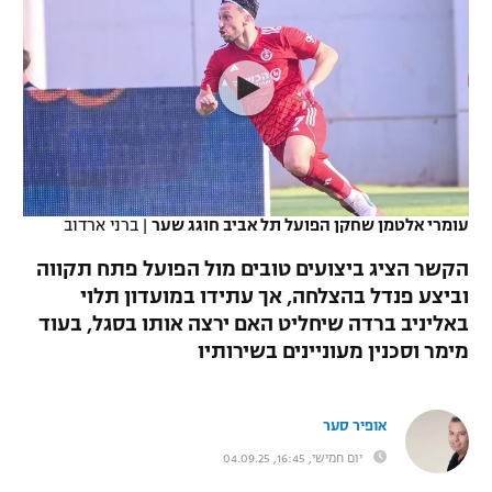
כדורסל נשים
נבחרת ישראל
יורוליג
ליגה ספרדית
טניס
VOD
מכבי תל אביב
מכבי חיפה
יורוקאפ
ליגה איטלקית
כדוריד
הפועל חולון
בית"ר ירושלים
רץ ברשת
ליגה צרפתית
כדורעף
הפועל ירושלים
מכבי תל אביב
ליגה הולנדית
שחייה
תוצאות
עומרי אלטמן שחקן הפועל תל אביב חוגג שער
|
ברני ארדוב
דני אבדיה
הפועל תל אביב
ליגה טורקית
הקשר הציג ביצועים טובים מול הפועל פתח תקווה
ג'ודו
הפועל חיפה
וביצע פנדל בהצלחה, אך עתידו במועדון תלוי
לוח שידורים
ליגה סינית
באליניב ברדה שיחליט האם ירצה אותו בסגל, בעוד
אגרוף
הפועל באר שבע
מימר וסכנין מעוניינים בשירותיו
ליגה ברזילאית
ברחבה
ספורט אולימפי
מכבי נתניה
ליגות נוספות
אופיר סער
UFC
"מעל הליגה" – פודקאסט
בני יהודה
יום חמישי, 16:45, 04.09.25
היאבקות WWE