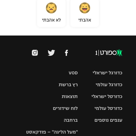
אהבתי
לא אהבתי
כדורגל ישראלי
VOD
כדורגל עולמי
רץ ברשת
ליגת העל
כדורסל ישראלי
תוצאות
ליגת
ליגה לאומית
האלופות
כדורסל עולמי
לוח שידורים
ליגת ווינר
סל
גביע הטוטו
ענפים נוספים
ברחבה
ליגה
NBA
אירופית
"מעל הליגה" – פודקאסט
ליגה לאומית
ליגיונרים