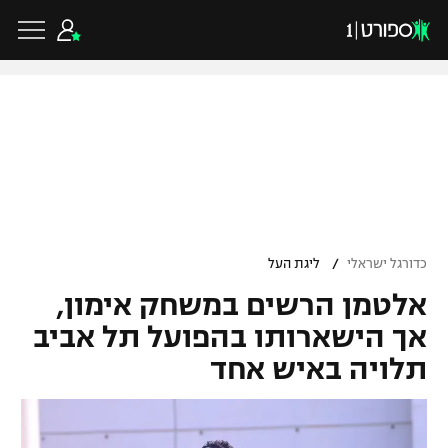
כדורגל ישראלי
ליגת העל
כדורגל עולמי
/
כדורגל ישראלי
ליגת העל
ליגה לאומית
אלטמן הרשים במשחק אימון,
ליגת האלופות
כדורסל ישראלי
גביע הטוטו
אך הישארותו בהפועל תל אביב
ליגה אירופית
תלויה באיש אחד
ליגת ווינר סל
ליגיונרים
כדורסל עולמי
ליגה אנגלית
ליגה לאומית
גביע המדינה
NBA
ליגה גרמנית
ענפים נוספים