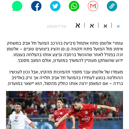
"מחצית בשכונה" – פודקאסט
אופניים
א
א
א
ספורט מוטורי
א
משתתפים וזוכים בפרסים
(גודל טקסט)
כדורמים
עומרי אלטמן פתח אתמול (רביעי) בהרכב הפועל תל אביב במשחק
תקנון משתתפים וזוכים בפרסים
טניס
אימון מול הפועל פתח תקווה (0:2) והציג ביצועים טובים – אלטמן
פוטבול אמריקאי NFL
זכה בפנדל לאחר שהוכשל ברחבה וביצע אותו בהצלחה בעצמו.
תקנון עבור פעילות אלקטרה
ידוע שהשחקן מעוניין להמשיך במועדון, אולם המצב מסובך.
גיימינג E-Sports
בייסבול MLB
תקנון עבור פעילות ספורט 1 – "מרלן"
מעמדו של אלטמן עבר מספר תהפוכות מהקיץ, אבל נכון לעכשיו
ההחלטה בנוגע לעתידו בהפועל תל אביב תלויה אך ורק באליניב
ספורט אתגרי ואקסטרים
ברדה – אם המאמן ירצה אותו כחלק מהסגל, הוא יישאר במועדון.
תנאי שימוש
אומנויות לחימה
מדיניות פרטיות
גיימינג E-Sports
תקנון פעילות ספורט 1