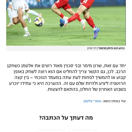
רשיון להקרנה פומבית לבית עסק
הצטרפות לחבילת הערוצים
לוח דרושים – ג'ובנט
כרגע הוא נדחק מהסגל
|
דני מרון
תגיות
המגזין
יחד עם זאת, שרון מימר ובני סכנין מאוד רוצים את אלטמן כשחקן
הרכב. לכן, גם הקשר צריך להחליט אם הוא רוצה לשחק באופן
קבוע או להמשיך לפחות לעת עתה במעמד הנוכחי – בין קצה
הרוטציה ליציע ולהיות שלם עם זה. ההערכה היא כי עתידו יוכרע
בשבוע האחרון של החלון, בהתאם להצעות.
עוד באותו נושא:
עומרי אלטמן
מה דעתך על הכתבה?