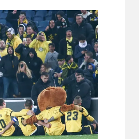
משתתפים וזוכים בפרסים
מכבי ת
הפועל 
תקנון משתתפים וזוכים בפרסים
הפועל 
תקנון עבור פעילות אלקטרה
הפועל 
תקנון עבור פעילות ספורט 1 – "מרלן"
מכבי נ
טניס
בני יהו
גיימינג E-Sports
תנאי שימוש
מדיניות פרטיות
תקנון פעילות ספורט 1
רשיון להקרנה פומבית לבית עסק
הצטרפות לחבילת הערוצים
לוח דרושים – ג'ובנט
תגיות