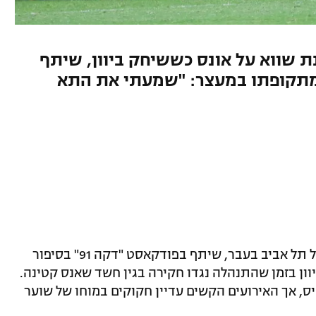
נת שווא על אונס כששיחק ביוון, שיתף
 91" בחוויות מתקופתו במעצר: "שמעתי את התא
בוריס קליימן, שוער בית"ר ירושלים והפועל תל אביב בעבר, שיתף בפודקאסט "דקה 91" בסיפור
ון בזמן שהתנהלה נגדו חקירה בגין חשד שאנס קטינה.
 אך האירועים הקשים עדיין חקוקים במוחו של שוער