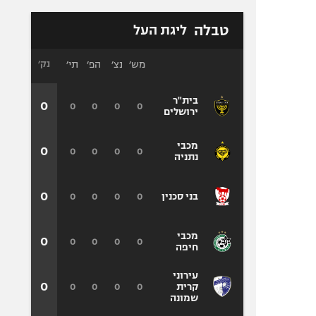
טבלה
ליגת העל
מש׳
נצ׳
הפ׳
תי׳
נק׳
בית"ר
0
0
0
0
0
ירושלים
מכבי
0
0
0
0
0
נתניה
0
0
0
0
0
בני סכנין
מכבי
0
0
0
0
0
חיפה
עירוני
0
0
0
0
0
קרית
שמונה