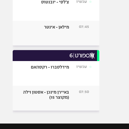
עכשיו
צ'לסי - יובנטוס
07:45
מילאן - אינטר
עכשיו
מידלסברו - רקסהאם
07:50
באיירן מינכן - אסטון וילה
(מקוצר 15)