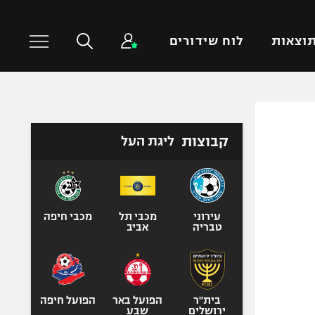
וצאות
לוח שידורים
כדורסל עולמי
ענפים נוספים
קבוצות
ליגת העל
NBA
טניס
יורוליג
כדוריד
יורוקאפ
כדורעף
שחייה
עירוני
מכבי תל
מכבי חיפה
טבריה
אביב
ג'ודו
אגרוף
ספורט אולימפי
UFC
בית"ר
הפועל באר
הפועל חיפה
ירושלים
שבע