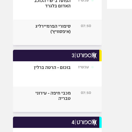
עכשיו
הפועל ב"ש - הכוכב
האדום בלגרד
07:50
סיפורי הפרמיירליג
(איפסוויץ')
עכשיו
בוכום - הרטה ברלין
07:50
מכבי חיפה - עירוני
טבריה