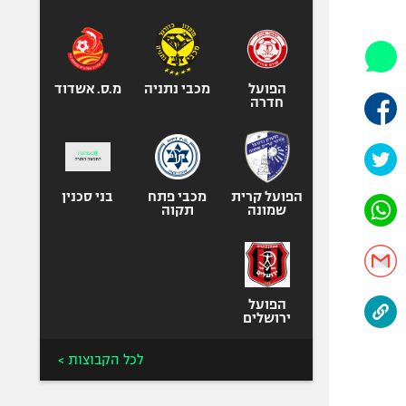
היאבקות WWE
אופניים
ספורט מוטורי
כדורמים
הפועל
מכבי נתניה
מ.ס. אשדוד
חדרה
פוטבול אמריקאי NFL
בייסבול MLB
ספורט אתגרי
ואקסטרים
הפועל קרית
מכבי פתח
בני סכנין
שמונה
תקוה
אומנויות לחימה
גיימינג E-Sports
הפועל
ירושלים
לכל הקבוצות >