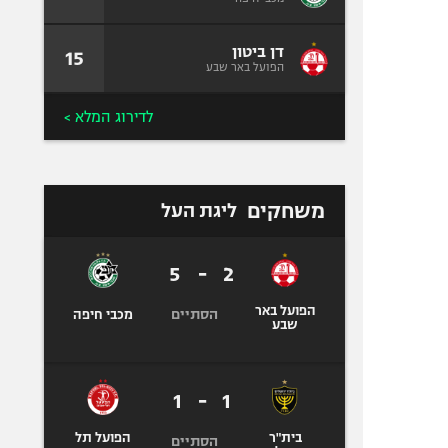
דן ביטון
15
הפועל באר שבע
לדירוג המלא >
משחקים
ליגת העל
5
-
2
הפועל באר
הסתיים
מכבי חיפה
שבע
1
-
1
בית"ר
הפועל תל
הסתיים