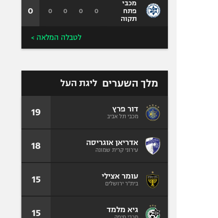
מכבי
0
0
0
0
0
פתח
תקוה
לטבלה המלאה >
מלך השערים
ליגת העל
דור פרץ
19
מכבי תל אביב
אדריאן אוגריסה
18
עירוני קרית שמונה
עומר אצילי
15
בית"ר ירושלים
גיא מלמד
15
מכבי חיפה