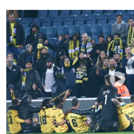
ל אביב
ליגה טורקית
תל אביב
ליגה סינית
חיפה
ליגה ברזילאית
באר שבע
ליגות נוספות
תניה
דה