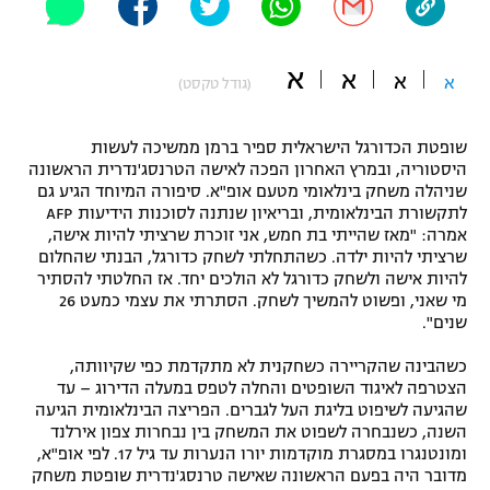
"מחצית בשכונה" – פודקאסט
אופניים
א
א
א
א
(גודל טקסט)
ספורט מוטורי
משתתפים וזוכים בפרסים
שופטת הכדורגל הישראלית ספיר ברמן ממשיכה לעשות
כדורמים
תקנון משתתפים וזוכים בפרסים
היסטוריה, ובמרץ האחרון הפכה לאישה הטרנסג'נדרית הראשונה
טניס
שניהלה משחק בינלאומי מטעם אופ"א. סיפורה המיוחד הגיע גם
פוטבול אמריקאי NFL
לתקשורת הבינלאומית, ובריאיון שנתנה לסוכנות הידיעות AFP
תקנון עבור פעילות אלקטרה
אמרה: "מאז שהייתי בת חמש, אני זוכרת שרציתי להיות אישה,
גיימינג E-Sports
בייסבול MLB
שרציתי להיות ילדה. כשהתחלתי לשחק כדורגל, הבנתי שהחלום
תקנון עבור פעילות ספורט 1 – "מרלן"
להיות אישה ולשחק כדורגל לא הולכים יחד. אז החלטתי להסתיר
מי שאני, ופשוט להמשיך לשחק. הסתרתי את עצמי כמעט 26
ספורט אתגרי ואקסטרים
שנים".
תנאי שימוש
אומנויות לחימה
כשהבינה שהקריירה כשחקנית לא מתקדמת כפי שקיוותה,
הצטרפה לאיגוד השופטים והחלה לטפס במעלה הדירוג – עד
מדיניות פרטיות
שהגיעה לשיפוט בליגת העל לגברים. הפריצה הבינלאומית הגיעה
גיימינג E-Sports
השנה, כשנבחרה לשפוט את המשחק בין נבחרות צפון אירלנד
ומונטנגרו במסגרת מוקדמות יורו הנערות עד גיל 17. לפי אופ"א,
תקנון פעילות ספורט 1
מדובר היה בפעם הראשונה שאישה טרנסג'נדרית שופטת משחק