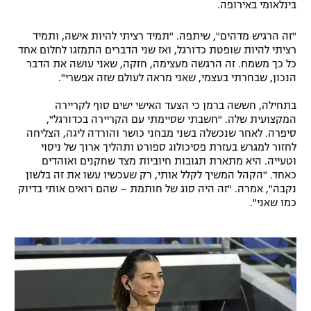
בינלאומי באירופה.
רשיון להקרנה פומבית לבית עסק
"זה הרגיש מדהים", שיתפה. "תמיד רציתי להיות אישה, ותמיד
רציתי להיות שופטת כדורגל, ואז שני הדברים התמזגו לחלום אחד
הצטרפות לחבילת הערוצים
כל כך משמח. זה הרגשה מעצימה, חזקה, שאני עושה את הדבר
הנכון, שבחרתי בעצמי, שאני מראה לעולם שזה אפשרי".
לוח דרושים – ג'ובנט
בתחילה, חששה ברמן כי הצעד האישי ישים סוף לקריירה
תגיות
המקצועית שלה. "חשבתי שסיימתי עם הקריירה בכדורגל",
סיפרה. לאחר שנכשלה בשני מבחני כושר והורדה ליגה, הצליחה
לחזור למגרש בעזרת פסיכולוג ספורט ותהליך ארוך של ניסוי
המגזין
וטעייה. היא מתארת תגובות חיוביות מצד שחקנים ואוהדים
כאחד. "הקהל המשיך לקלל אותי, רק שעכשיו עשו את זה בלשון
נקבה", אמרה. "זה היה סוג של חותמת – שהם רואים אותי בדיוק
כמו שאני".