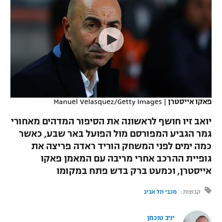
כדורסל נשים
נבחרת ישראל
יורוליג
ליגה ספרדית
טניס
VOD
מכבי תל אביב
מכבי חיפה
יורוקאפ
ליגה איטלקית
כדוריד
הפועל חולון
בית"ר ירושלים
רץ ברשת
ליגה צרפתית
כדורעף
הפועל ירושלים
מכבי תל אביב
ליגה הולנדית
שחייה
תוצאות
פאקו אייסטרן
|
Manuel Velasquez/Getty Images
דני אבדיה
הפועל תל אביב
ליגה טורקית
יואב זיו חושף לראשונה את הסיפור המדהים מאחורי
ג'ודו
הפועל חיפה
גמר הגביע המפורסם מול הפועל באר שבע, כאשר
לוח שידורים
ליגה סינית
כמה ימים לפני המשחק הוריד ראדה פריצה את
אגרוף
הפועל באר שבע
גופיית ההרכב אחרי מריבה עם המאמן פאקו
ליגה ברזילאית
ברחבה
אייסטרן, וכמעט ברק בדש פתח במקומו
ספורט אולימפי
מכבי נתניה
ליגות נוספות
קבוצות:
מכבי תל אביב
UFC
"מעל הליגה" – פודקאסט
בני יהודה
יניב טוכמן
היאבקות WWE