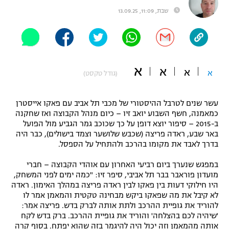
שבת, 11:09, 13.09.25
"מחצית בשכונה" – פודקאסט
אופניים
ספורט מוטורי
משתתפים וזוכים בפרסים
א
א
כדורמים
א
א
(גודל טקסט)
תקנון משתתפים וזוכים בפרסים
טניס
פוטבול אמריקאי NFL
תקנון עבור פעילות אלקטרה
עשר שנים לטרבל ההיסטורי של מכבי תל אביב עם פאקו אייסטרן
כמאמנה, חשף השבוע יואב זיו – כיום מנהל הקבוצה ואז שחקנה
גיימינג E-Sports
בייסבול MLB
ב-2015 – סיפור יוצא דופן על כך שכוכב גמר הגביע מול הפועל
תקנון עבור פעילות ספורט 1 – "מרלן"
באר שבע, ראדה פריצה (שכבש שלושער וצמד בישולים), כבר היה
ספורט אתגרי ואקסטרים
בדרך לאבד את מקומו בהרכב ולהתחיל על הספסל.
תנאי שימוש
במפגש שנערך ביום רביעי האחרון עם אוהדי הקבוצה – חברי
אומנויות לחימה
מועדון פוראבר בבר תל אביבי, סיפר זיו: "כמה ימים לפני המשחק,
היו חילוקי דעות בין פאקו לבין ראדה פריצה במהלך האימון. ראדה
מדיניות פרטיות
גיימינג E-Sports
לא קיבל את מה שפאקו ביקש מבחינה טקטית והמאמן אמר לו
להוריד את גופיית ההרכב ולתת אותה לברק בדש. פריצה אמר:
'שיהיה לכם בהצלחה' והוריד את גופיית ההרכב. ברק בדש לקח
תקנון פעילות ספורט 1
אותה מהמאמן וזה יכול היה להיגמר בזה שהוא יפתח. בסוף קרה