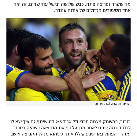
מה שקרה ופריצה פתח. כבש שלושה ובישל עוד שניים. זה היה
רשיון להקרנה פומבית לבית עסק
אחד הסיפורים הגדולים של אותה עונה".
הצטרפות לחבילת הערוצים
לוח דרושים – ג'ובנט
תגיות
המגזין
פריצה והחברים
|
ברני ארדוב
כזכור, במשחק ניצחה מכבי תל אביב 2:6 וזיו שיתף גם איך יצא לו
לכתוב כמה שנים לאחר מכן על דף את התוצאה כשהיה בטרנר
ואוהדי הפועל באר שבע קיללו אותו כשהוא מנהל הקבוצה ויושב