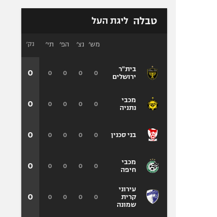
טבלה
ליגת העל
מש׳
נצ׳
הפ׳
תי׳
נק׳
בית"ר
0
0
0
0
0
ירושלים
מכבי
0
0
0
0
0
נתניה
0
0
0
0
0
בני סכנין
מכבי
0
0
0
0
0
חיפה
עירוני
0
0
0
0
0
קרית
שמונה