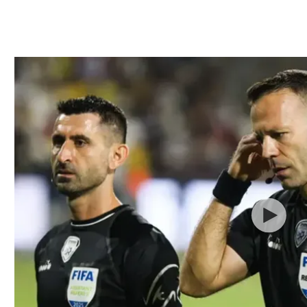
ל אביב
ליגה טורקית
תל אביב
ליגה סינית
חיפה
ליגה ברזילאית
באר שבע
ליגות נוספות
תניה
דה