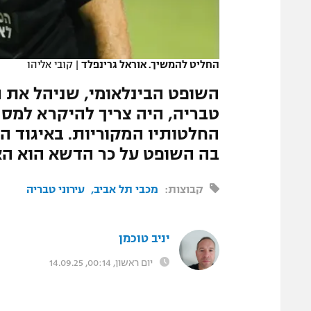
המגזין
החליט להמשיך. אוראל גרינפלד
|
קובי אליהו
השופט הבינלאומי, שניהל את ה
טבריה, היה צריך להיקרא למסך
החלטותיו המקוריות. באיגוד ה
בה השופט על כר הדשא הוא הא
קבוצות:
מכבי תל אביב
עירוני טבריה
יניב טוכמן
יום ראשון, 00:14, 14.09.25