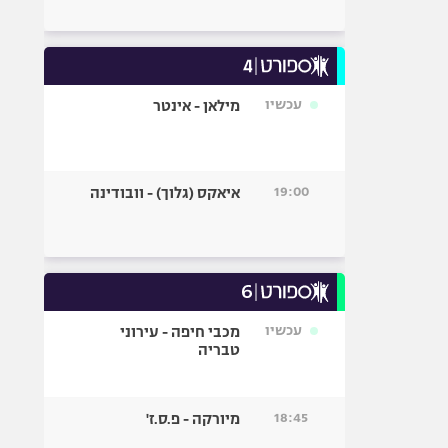
עכשיו
מילאן - אינטר
19:00
איאקס (גלוך) - וובודינה
עכשיו
מכבי חיפה - עירוני
טבריה
18:45
מיורקה - פ.ס.ז'