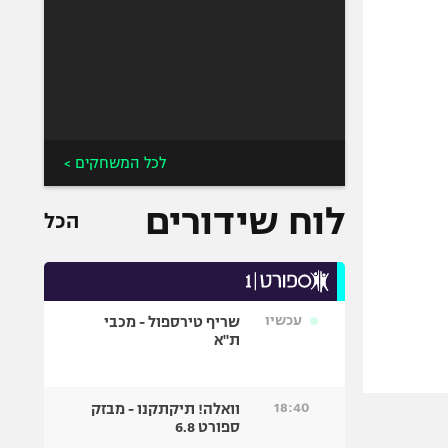
לכל המשחקים >
לוח שידורים
הכל
עכשיו
שריף טירספול - מכבי
ת"א
18:40
וואלה! תיקתקנו - מבזק
ספורט 6.8