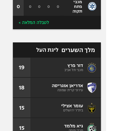
מכבי
0
0
0
0
0
פתח
תקוה
לטבלה המלאה >
מלך השערים
ליגת העל
דור פרץ
19
מכבי תל אביב
אדריאן אוגריסה
18
עירוני קרית שמונה
עומר אצילי
15
בית"ר ירושלים
גיא מלמד
15
מכבי חיפה