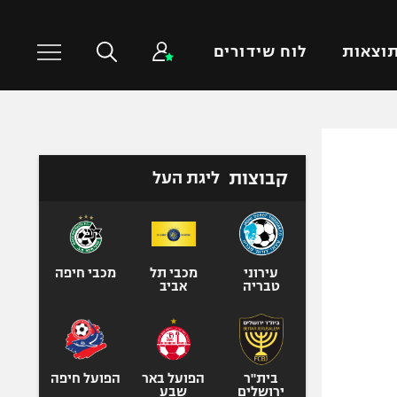
וצאות
לוח שידורים
כדורסל עולמי
ענפים נוספים
קבוצות
ליגת העל
NBA
טניס
יורוליג
כדוריד
יורוקאפ
כדורעף
שחייה
עירוני
מכבי תל
מכבי חיפה
טבריה
אביב
ג'ודו
אגרוף
ספורט אולימפי
UFC
בית"ר
הפועל באר
הפועל חיפה
ירושלים
שבע