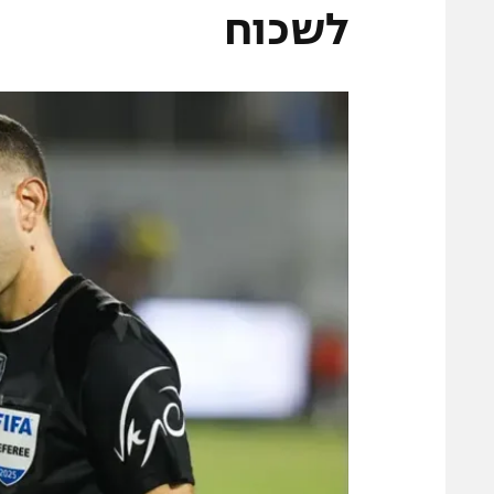
משתתפים וזוכים בפרסים
מכבי ת
לשכוח
הפועל 
תקנון משתתפים וזוכים בפרסים
הפועל 
תקנון עבור פעילות אלקטרה
הפועל 
תקנון עבור פעילות ספורט 1 – "מרלן"
מכבי נ
טניס
בני יהו
גיימינג E-Sports
תנאי שימוש
מדיניות פרטיות
תקנון פעילות ספורט 1
רשיון להקרנה פומבית לבית עסק
הצטרפות לחבילת הערוצים
לוח דרושים – ג'ובנט
תגיות