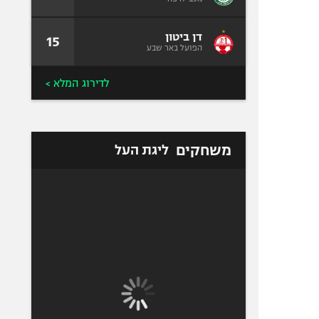
דן ביטון
15
הפועל באר שבע
לדירוג המלא >
משחקים
ליגת העל
5
-
2
הפועל באר
מכבי חיפה
שבע
הסתיים
1
-
1
בית"ר
הפועל תל
ירושלים
אביב
הסתיים