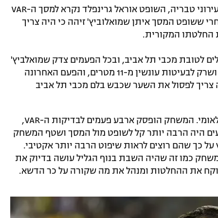
במשחק הערב (שבת) בין מכבי תל אביב לעירוני טבריה, השופט אוראל גרינפלד נקרא למסך ה-VAR
רי ששופט המסך איתן שמואלוביץ' זיהה כי היה צריך
 החלטתו המקורית.
ים לטובת מכבי תל אביב, ובכל הפעמים צדק שמואלביץ'
כשקרא לגרינפלד, וזה קיבל את ההמלצות ושרק לבעיטות עונשין מ-11 מטרים, והפעם האחרונה
צריך לפסול את השער שכבש בלם מכבי תל אביב
מדובר במשחק לא טוב עבור השופט הבינלאומי. המשחק הופסק ארבע פעמים לבדיקות ה-VAR,
עים היה הרבה יותר קל לשופט מול המסך ושטף המשחק
 על כך שהם רוצים לראות שיפוט הרבה יותר אקטיבי.
משחק כמו זה שהיה השבת בנוף הגליל עושה בדיוק את