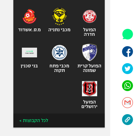
היאבקות WWE
אופניים
ספורט מוטורי
כדורמים
הפועל
מכבי נתניה
מ.ס. אשדוד
חדרה
פוטבול אמריקאי NFL
בייסבול MLB
ספורט אתגרי
ואקסטרים
הפועל קרית
מכבי פתח
בני סכנין
שמונה
תקוה
אומנויות לחימה
גיימינג E-Sports
הפועל
ירושלים
לכל הקבוצות >