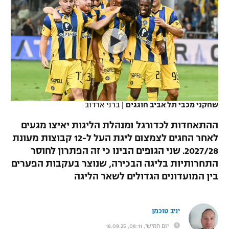
כדורסל נשים
נבחרת ישראל
יורוליג
ליגה ספרדית
טניס
VOD
מכבי תל אביב
מכבי חיפה
יורוקאפ
ליגה איטלקית
כדוריד
הפועל חולון
בית"ר ירושלים
רץ ברשת
ליגה צרפתית
כדורעף
הפועל ירושלים
מכבי תל אביב
ליגה הולנדית
שחייה
תוצאות
שחקני מכבי תל אביב חוגגים
|
ברני ארדוב
דני אבדיה
הפועל תל אביב
ליגה טורקית
ההתאחדות לכדורגל ומנהלת הליגות יאיצו מגעים
ג'ודו
הפועל חיפה
לאחר החגים לצמצום ליגת העל ל-12 קבוצות מעונת
לוח שידורים
ליגה סינית
2027/28. שני הגופים הבינו כי זה הפתרון לחוסר
אגרוף
הפועל באר שבע
התחרותיות בליגה הבכירה, שנוצר בעקבות הפערים
ליגה ברזילאית
ברחבה
בין המועדונים הגדולים לשאר הליגה
ספורט אולימפי
מכבי נתניה
ליגות נוספות
UFC
"מעל הליגה" – פודקאסט
בני יהודה
יניב טוכמן
היאבקות WWE
יום חמישי, 08:11, 18.09.25