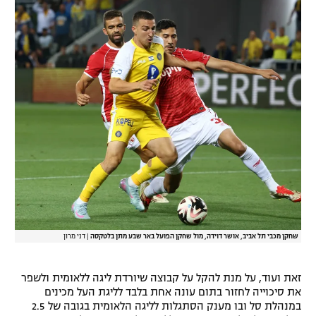
רשיון להקרנה פומבית לבית עסק
הצטרפות לחבילת הערוצים
לוח דרושים – ג'ובנט
תגיות
המגזין
שחקן מכבי תל אביב, אושר דוידה, מול שחקן הפועל באר שבע מתן בלטקסה
|
דני מרון
זאת ועוד, על מנת להקל על קבוצה שיורדת ליגה ללאומית ולשפר
את סיכוייה לחזור בתום עונה אחת בלבד לליגת העל מכינים
במנהלת סל ובו מענק הסתגלות לליגה הלאומית בגובה של 2.5