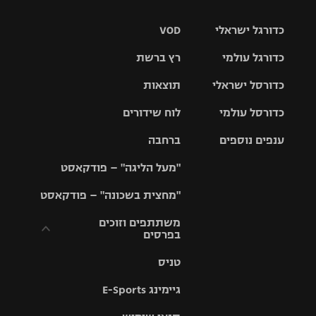
כדורגל ישראלי
VOD
כדורגל עולמי
רץ ברשת
ליגת העל
כדורסל ישראלי
תוצאות
ליגת
ליגה לאומית
האלופות
כדורסל עולמי
לוח שידורים
ליגת ווינר
סל
גביע הטוטו
ענפים נוספים
ברחבה
ליגה
NBA
אירופית
"מעל הליגה" – פודקאסט
ליגה לאומית
ליגיונרים
טניס
יורוליג
ליגה אנגלית
"מחצית בשכונה" – פודקאסט
כדורסל נשים
גביע המדינה
כדוריד
יורוקאפ
ליגה גרמנית
משתתפים וזוכים
בפרסים
מכבי תל
נבחרת
כדורעף
אביב
ישראל
ליגה
טניס
ספרדית
תקנון משתתפים
שחייה
הפועל חולון
מכבי חיפה
וזוכים בפרסים
גיימינג E-Sports
ליגה
איטלקית
ג'ודו