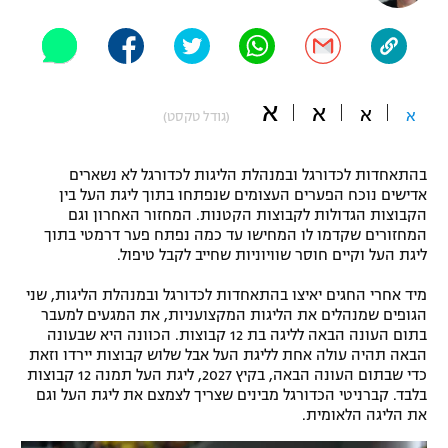
"מחצית בשכונה" – פודקאסט
אופניים
ספורט מוטורי
משתתפים וזוכים בפרסים
א
א
א
א
(גודל טקסט)
כדורמים
תקנון משתתפים וזוכים בפרסים
טניס
בהתאחדות לכדורגל ובמנהלת הליגות לכדורגל לא נשארים
פוטבול אמריקאי NFL
אדישים נוכח הפערים העצומים שנפתחו בתוך ליגת העל בין
תקנון עבור פעילות אלקטרה
הקבוצות הגדולות לקבוצות הקטנות. המחזור האחרון וגם
גיימינג E-Sports
בייסבול MLB
המחזורים שקדמו לו המחישו עד כמה נפתח פער דרמטי בתוך
תקנון עבור פעילות ספורט 1 – "מרלן"
ליגת העל וקיים חוסר שוויוניות שחייב לקבל טיפול.
ספורט אתגרי ואקסטרים
מיד אחרי החגים יאיצו בהתאחדות לכדורגל ובמנהלת הליגות, שני
תנאי שימוש
הגופים שמנהלים את הליגות המקצועניות, את המגעים למעבר
אומנויות לחימה
בתום העונה הבאה לליגה בת 12 קבוצות. הכוונה היא שבעונה
הבאה תהיה עולה אחת לליגת העל אבל שלוש קבוצות יירדו וזאת
מדיניות פרטיות
כדי שבתום העונה הבאה, בקיץ 2027, ליגת העל תמנה 12 קבוצות
גיימינג E-Sports
בלבד. קברניטי הכדורגל מבינים שצריך לצמצם את ליגת העל וגם
את הליגה הלאומית.
תקנון פעילות ספורט 1