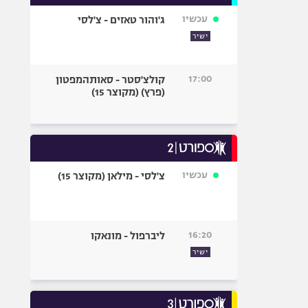
עכשיו
ג'והור טאזים - צ'לסי
ישיר
17:00
קולצ'סטר - סאותהמפטון
(פרץ) (מקוצר 15)
עכשיו
צ'לסי - מילאן (מקוצר 15)
16:20
ליברפול - מונאקו
ישיר