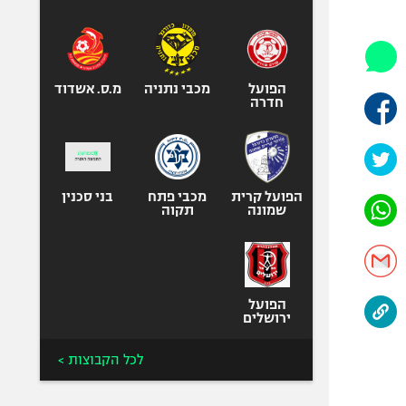
היאבקות WWE
אופניים
ספורט מוטורי
כדורמים
הפועל
מכבי נתניה
מ.ס. אשדוד
חדרה
פוטבול אמריקאי NFL
בייסבול MLB
ספורט אתגרי
ואקסטרים
הפועל קרית
מכבי פתח
בני סכנין
שמונה
תקוה
אומנויות לחימה
גיימינג E-Sports
הפועל
ירושלים
לכל הקבוצות >