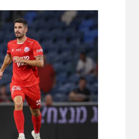
משתתפים וזוכים בפרסים
מכבי ת
הפועל 
תקנון משתתפים וזוכים בפרסים
הפועל 
תקנון עבור פעילות אלקטרה
הפועל 
תקנון עבור פעילות ספורט 1 – "מרלן"
מכבי נ
טניס
בני יהו
גיימינג E-Sports
תנאי שימוש
מדיניות פרטיות
תקנון פעילות ספורט 1
רשיון להקרנה פומבית לבית עסק
הצטרפות לחבילת הערוצים
לוח דרושים – ג'ובנט
תגיות