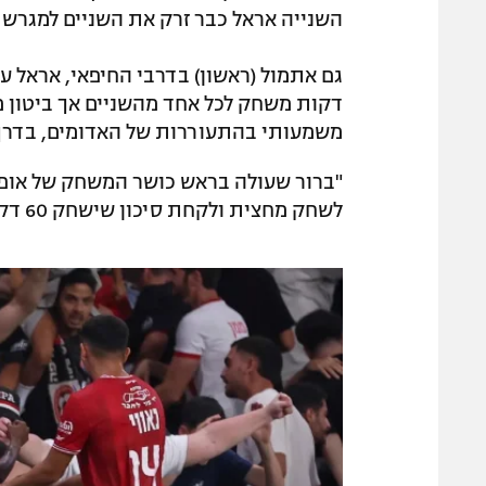
השנייה אראל כבר זרק את השניים למגרש וב
משמעותי בהתעוררות של האדומים, בדרך ל-1:1 מול הירו
"ברור שעולה בראש כושר המשחק של אופק 
לשחק מחצית ולקחת סיכון שישחק 60 דקות, לי זה שווה. זה הצליח בשבוע שעבר וגם השבוע".