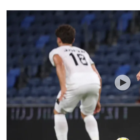
ל אביב
ליגה טורקית
תל אביב
ליגה סינית
חיפה
ליגה ברזילאית
באר שבע
ליגות נוספות
תניה
דה