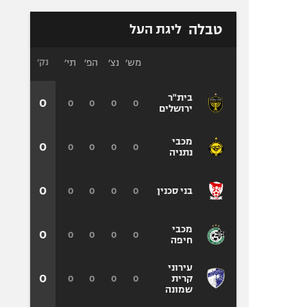
טבלה
ליגת העל
מש׳
נצ׳
הפ׳
תי׳
נק׳
בית"ר
0
0
0
0
0
ירושלים
מכבי
0
0
0
0
0
נתניה
0
0
0
0
0
בני סכנין
מכבי
0
0
0
0
0
חיפה
עירוני
0
0
0
0
0
קרית
שמונה