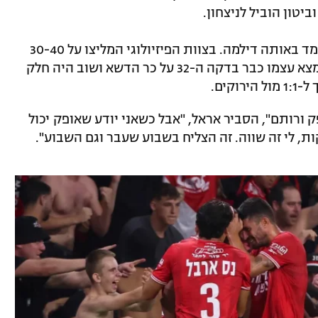
יטון הוביל לניצחון.
גם אתמול (ראשון) בדרבי החיפאי, אראל עמד באותה דילמה. בצוות הפיזיולוגי המליצו על 30-40
דקות משחק לכל אחד מהשניים אך ביטון מצא עצמו כבר בדקה ה-32 על כר הדשא ושוב היה חלק
קים.
ורותם", הסביר אראל, "אבל כשאני יודע שאופק יכול