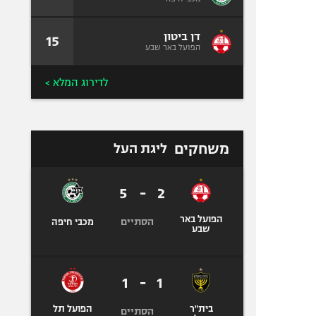
דן ביטון
15
הפועל באר שבע
לדירוג המלא >
משחקים
ליגת העל
5
-
2
הפועל באר
הסתיים
מכבי חיפה
שבע
1
-
1
בית"ר
הפועל תל
הסתיים