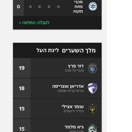
מכבי
0
0
0
0
0
פתח
תקוה
לטבלה המלאה >
מלך השערים
ליגת העל
דור פרץ
19
מכבי תל אביב
אדריאן אוגריסה
18
עירוני קרית שמונה
עומר אצילי
15
בית"ר ירושלים
גיא מלמד
15
מכבי חיפה