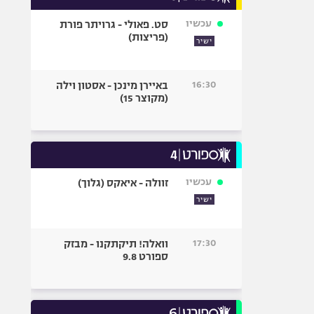
עכשיו
סט. פאולי - גרויתר פורת
(פריצות)
ישיר
16:30
באיירן מינכן - אסטון וילה
(מקוצר 15)
עכשיו
זוולה - איאקס (גלוך)
ישיר
17:30
וואלה! תיקתקנו - מבזק
ספורט 9.8