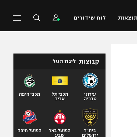
וצאות
לוח שידורים
כדורסל עולמי
ענפים נוספים
קבוצות
ליגת העל
NBA
טניס
יורוליג
כדוריד
יורוקאפ
כדורעף
שחייה
עירוני
מכבי תל
מכבי חיפה
טבריה
אביב
ג'ודו
אגרוף
ספורט אולימפי
UFC
בית"ר
הפועל באר
הפועל חיפה
ירושלים
שבע