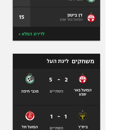
דן ביטון
15
הפועל באר שבע
לדירוג המלא >
משחקים
ליגת העל
5
-
2
הפועל באר
הסתיים
מכבי חיפה
שבע
1
-
1
בית"ר
הפועל תל
הסתיים