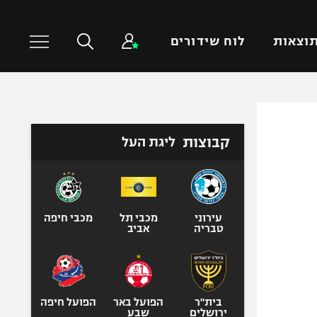
וצאות
לוח שידורים
כדורסל עולמי
ענפים נוספים
קבוצות
ליגת העל
NBA
טניס
יורוליג
כדוריד
יורוקאפ
כדורעף
שחייה
עירוני
מכבי תל
מכבי חיפה
טבריה
אביב
ג'ודו
אגרוף
ספורט אולימפי
UFC
בית"ר
הפועל באר
הפועל חיפה
ירושלים
שבע