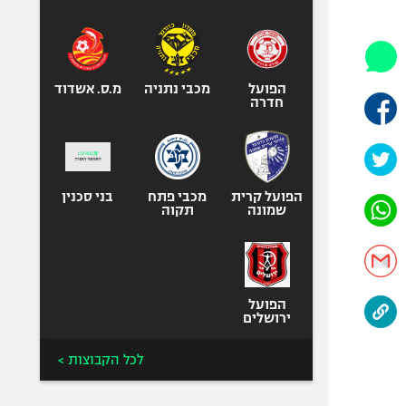
היאבקות WWE
אופניים
ספורט מוטורי
כדורמים
הפועל
מכבי נתניה
מ.ס. אשדוד
חדרה
פוטבול אמריקאי NFL
בייסבול MLB
ספורט אתגרי
ואקסטרים
הפועל קרית
מכבי פתח
בני סכנין
שמונה
תקוה
אומנויות לחימה
גיימינג E-Sports
הפועל
ירושלים
לכל הקבוצות >