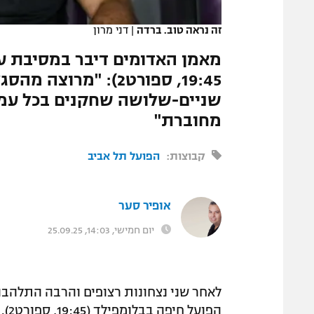
המגזין
זה נראה טוב. ברדה
|
דני מרון
מאמן האדומים דיבר במסיבת ע
19:45, ספורט2): "מר
שניים-שלושה שחקנים בכל עמד
מחוברת"
קבוצות:
הפועל תל אביב
אופיר סער
יום חמישי, 14:03, 25.09.25
לאחר שני נצחונות רצופים והרבה התלהב
הפועל חיפה בבלומפילד (19:45, ספורט2).