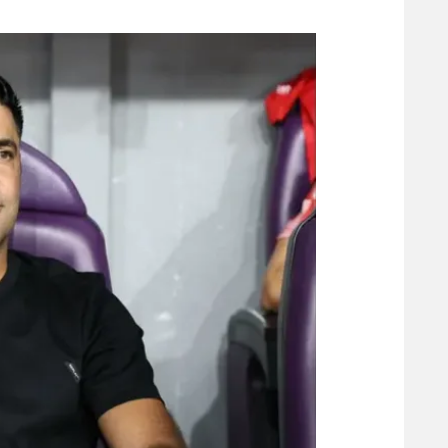
משתתפים וזוכים בפרסים
מכבי ת
הפועל 
תקנון משתתפים וזוכים בפרסים
הפועל 
תקנון עבור פעילות אלקטרה
הפועל 
תקנון עבור פעילות ספורט 1 – "מרלן"
מכבי נ
טניס
בני יהו
גיימינג E-Sports
תנאי שימוש
מדיניות פרטיות
תקנון פעילות ספורט 1
רשיון להקרנה פומבית לבית עסק
הצטרפות לחבילת הערוצים
לוח דרושים – ג'ובנט
תגיות