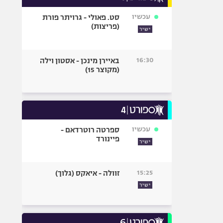
עכשיו
סט. פאולי - גרויתר פורת
(פריצות)
ישיר
16:30
באיירן מינכן - אסטון וילה
(מקוצר 15)
עכשיו
ספרטה רוטרדאם -
פיינורד
ישיר
15:25
זוולה - איאקס (גלוך)
ישיר