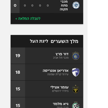
מכבי
0
0
0
0
0
פתח
תקוה
לטבלה המלאה >
מלך השערים
ליגת העל
דור פרץ
19
מכבי תל אביב
אדריאן אוגריסה
18
עירוני קרית שמונה
עומר אצילי
15
בית"ר ירושלים
גיא מלמד
15
מכבי חיפה