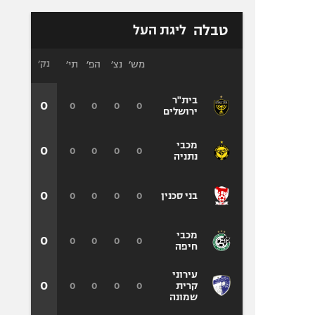
טבלה
ליגת העל
מש׳
נצ׳
הפ׳
תי׳
נק׳
בית"ר
0
0
0
0
0
ירושלים
מכבי
0
0
0
0
0
נתניה
0
0
0
0
0
בני סכנין
מכבי
0
0
0
0
0
חיפה
עירוני
0
0
0
0
0
קרית
שמונה