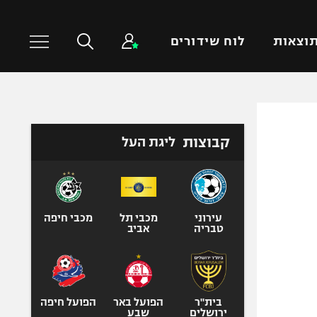
וצאות
לוח שידורים
כדורסל עולמי
ענפים נוספים
קבוצות
ליגת העל
NBA
טניס
יורוליג
כדוריד
יורוקאפ
כדורעף
שחייה
עירוני
מכבי תל
מכבי חיפה
טבריה
אביב
ג'ודו
אגרוף
ספורט אולימפי
UFC
בית"ר
הפועל באר
הפועל חיפה
ירושלים
שבע