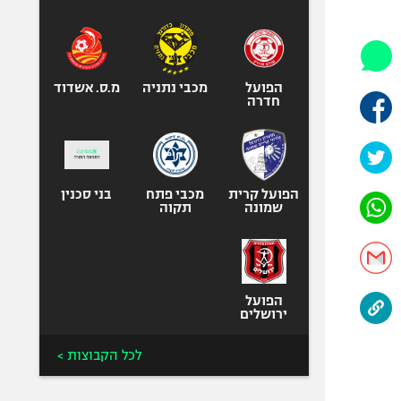
היאבקות WWE
אופניים
ספורט מוטורי
כדורמים
הפועל
מכבי נתניה
מ.ס. אשדוד
חדרה
פוטבול אמריקאי NFL
בייסבול MLB
ספורט אתגרי
ואקסטרים
הפועל קרית
מכבי פתח
בני סכנין
שמונה
תקוה
אומנויות לחימה
גיימינג E-Sports
הפועל
ירושלים
לכל הקבוצות >