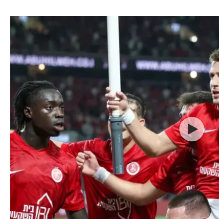
ל אביב
ליגה טורקית
תל אביב
ליגה סינית
חיפה
ליגה ברזילאית
באר שבע
ליגות נוספות
תניה
דה