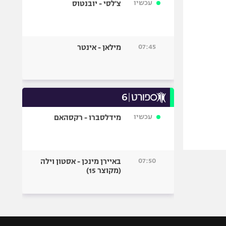
עכשיו
צ'לסי - יובנטוס
07:45
מילאן - אינטר
עכשיו
מידלסברו - רקסהאם
07:50
באיירן מינכן - אסטון וילה
(מקוצר 15)