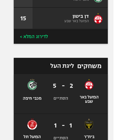
דן ביטון
15
הפועל באר שבע
לדירוג המלא >
משחקים
ליגת העל
5
-
2
הפועל באר
הסתיים
מכבי חיפה
שבע
1
-
1
בית"ר
הפועל תל
הסתיים