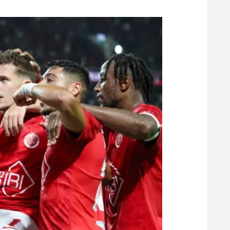
משתתפים וזוכים בפרסים
מכבי ת
הפועל 
תקנון משתתפים וזוכים בפרסים
הפועל 
תקנון עבור פעילות אלקטרה
הפועל 
תקנון עבור פעילות ספורט 1 – "מרלן"
מכבי נ
טניס
בני יהו
גיימינג E-Sports
תנאי שימוש
מדיניות פרטיות
תקנון פעילות ספורט 1
רשיון להקרנה פומבית לבית עסק
הצטרפות לחבילת הערוצים
לוח דרושים – ג'ובנט
תגיות