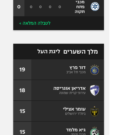
מכבי
0
0
0
0
0
פתח
תקוה
לטבלה המלאה >
מלך השערים
ליגת העל
דור פרץ
19
מכבי תל אביב
אדריאן אוגריסה
18
עירוני קרית שמונה
עומר אצילי
15
בית"ר ירושלים
גיא מלמד
15
מכבי חיפה