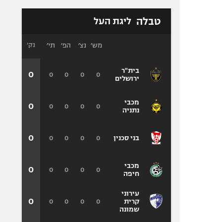
טבלה
ליגת העל
מש׳
נצ׳
הפ׳
תי׳
נק׳
בית"ר
0
0
0
0
0
ירושלים
מכבי
0
0
0
0
0
נתניה
0
0
0
0
0
בני סכנין
מכבי
0
0
0
0
0
חיפה
עירוני
0
0
0
0
0
קרית
שמונה