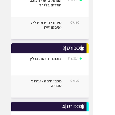
עכשיו
הפועל ב"ש - הכוכב
האדום בלגרד
07:50
סיפורי הפרמיירליג
(איפסוויץ')
עכשיו
בוכום - הרטה ברלין
07:50
מכבי חיפה - עירוני
טבריה