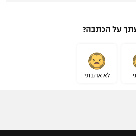
תך על הכתבה?
י
לא אהבתי