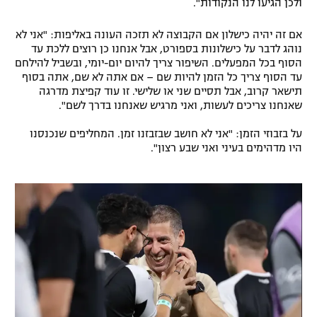
ולכן הגיעו לנו הנקודות".
רשיון להקרנה פומבית לבית עסק
אם זה יהיה כישלון אם הקבוצה לא תזכה העונה באליפות: "אני לא
נוהג לדבר על כישלונות בספורט, אבל אנחנו כן רוצים ללכת עד
הצטרפות לחבילת הערוצים
הסוף בכל המפעלים. השיפור צריך להיום יום-יומי, ובשביל להילחם
עד הסוף צריך כל הזמן להיות שם – אם אתה לא שם, אתה בסוף
לוח דרושים – ג'ובנט
תישאר קרוב, אבל תסיים שני או שלישי. זו עוד קפיצת מדרגה
שאנחנו צריכים לעשות, ואני מרגיש שאנחנו בדרך לשם".
תגיות
על בזבוזי הזמן: "אני לא חושב שבזבזנו זמן. המחליפים שנכנסנו
היו מדהימים בעיני ואני שבע רצון".
המגזין