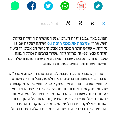
"מחצית בשכונה" – פודקאסט
אופניים
א
א
ספורט מוטורי
א
א
משתתפים וזוכים בפרסים
(גודל טקסט)
כדורמים
הפועל באר שבע נותרה הערב (שני) המושלמת היחידה בליגת
תקנון משתתפים וזוכים בפרסים
טניס
העל, אחרי
שניצחה את מכבי חיפה 0:1
ועלתה לפסגה עם 15
פוטבול אמריקאי NFL
נקודות – שלוש יותר ממכבי תל אביב והפועל תל אביב. דן ביטון
תקנון עבור פעילות אלקטרה
הלוהט כבש (62) זה מחזור ליגה עשירי ברציפות (כולל העונה
גיימינג E-Sports
שעברה) והכריע. בכך, שברה האלופה את שיא המועדון שלה, עם
בייסבול MLB
תקנון עבור פעילות ספורט 1 – "מרלן"
חמישה ניצחונות רצופים בפתיחת העונה.
ספורט אתגרי ואקסטרים
רן קוז'וך, שקבוצתו כעת ניצבת לבדה במקום הראשון, אמר: "יש
תנאי שימוש
הרבה דברים שאנחנו צריכים לתקן ולשפר, אבל זה היה משחק
אומנויות לחימה
אירופאי הערב – אווירה אירופית, קצב אירופאי בין שתי קבוצות
שנלחמו חזק על הנקודות. זה מרגיש שעשינו קפיצה גדולה מאוד
מדיניות פרטיות
לעומת העונה שעברה. שמרנו את מכבי חיפה על בעיטה אחת
גיימינג E-Sports
למסגרת, אולי אפילו על אפס מצבים, זה מראה על המון בגרות
ואת זה אני לוקח. דיברנו לפני המשחק על התקפות המעבר
תקנון פעילות ספורט 1
והנייחים של מכבי חיפה, ובשני הפרמטרים האלה ניצחנו בגדול