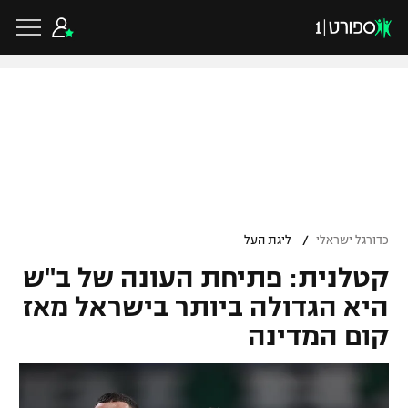
כדורגל ישראלי
ליגת העל
כדורגל עולמי
/
כדורגל ישראלי
ליגת העל
ליגה לאומית
קטלנית: פתיחת העונה של ב"ש
ליגת האלופות
כדורסל ישראלי
גביע הטוטו
היא הגדולה ביותר בישראל מאז
ליגה אירופית
קום המדינה
ליגת ווינר סל
ליגיונרים
כדורסל עולמי
ליגה אנגלית
ליגה לאומית
גביע המדינה
NBA
ליגה גרמנית
ענפים נוספים