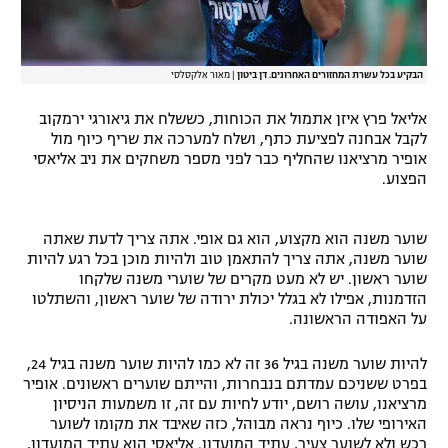
הבקיע בכל עשרת המחזורים האחרונים. דן ביטון
|
מאור אלקסלסי
אליאל פרץ איזן אתמול את הכוחות, כששלח את גיאורגי ירמקוב
לקבל אבחנה לפציעת כתף, ושלח למערכה את שריף כיוף מול
אופיר מרציאנו שהחליף כבר לפני מספר משחקים את ניב אליאסי
הפצוע.
שוער משנה הוא מקצוע, הוא גם אופי. אתה צריך לדעת שאתה
שוער משנה, אתה צריך להתאמן טוב ולהיות מוכן בכל רגע להיות
שוער ראשון. יש לא מעט מקרים של שוערי משנה שלקחו
הזדמנות, אפילו לא בגלל יכולת ירודה של שוער ראשון, והשתלטו
על האפודה הראשונה.
להיות שוער משנה בגיל 36 זה לא כמו להיות שוער משנה בגיל 24,
בפרט ששניכם עמדתם בנבחרות, והייתם שוערים ראשונים. אופיר
מרציאנו, עושה רושם, יודע לחיות עם זה, זו משמעות הניסיון
האירופי שלו. כיוף נראה מבוהל, כזה שאיבד את מקומו לשוער
רכש ולא לשוער צעיר, עתיד המועדון. אליאסי הוא עתיד המועדון,