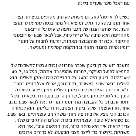
עם דאבל פיגר שערים בליגה.
כשיש לך ארסנל כזה, גם משחק לא טוב מסתיים בניצחון. מצד
אחד מתן בלטקסה גולש ומוציא גול מטריבנטה סטיוארט ומהצד
השני, אין שחקן הגנה של מכבי חיפה שיעוט על הריבאונד
מההדיפה הלא טובה של שריף כיוף, אבל לבאר שבע יש ריבאונד
התקפה. ככה זה שהקבוצה מאוזנת, יודעת לחפות על חוסר
דומיננטיות בהגנה חזקה ובהתקפה קטלנית ומענישה.
נתעכב רגע על דן ביטון שכבר אמרנו שנכנס עכשיו למשבצת של
המוציא לפועל העיקרי, למרות שהגיע רק אתמול, בגיל 30, ל-40
שערי ליגה. ביטון היה כמעט כל הקריירה שלו שחקן משלים. הוא
השלים בבאר שבע, באשדוד, בלודוגורץ, אפילו אצל דוניס במכבי
ת"א. אחר כך הגיע ואן לוון וביטון השלים מניין ביציע. כשאתה
הופך בגיל 30 לשחקן מוביל, שחקן הרכב בנבחרת, כשאתה בשל
וחסר עכבות, כל הקבוצה מתרוממת מדרגה. אין לבאר שבע כוכב
אחד, וזו העוצמה שלה. ביטון, הצנום, והדריבליסט, הוא לכאורה
הכוכב הכי נוצץ. אלופות פה ניזונו משחקנים עוצמתיים, באר שבע,
גם כשהיא לא טובה, עוצמתית בזכות הכלים ההתקפיים שלה.
צריך לראות איך היא מזיזה כדור, איך התיאום עובד, איך היא
משחקת בקישור כדי לייצר מצבי הבקעה. לא כדורים ארוכים