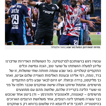
פתיחה יוצאת דופן. הפועל באר שבע
|
מאור אלקסלסי
עכשיו ניגש ברשותכם לפרקטיקה. כל השושלות האדירות שדיברנו
עליהן למעלה הושתתו על שוער טוב, הגנה גמישה וכלים
התקפיים קטלניים. באר שבע עצמה חוותה שתי שושלות, זו של
ברד, נומה, רפי אליהו ובעונת האליפות השנייה שלום אביטן, ואחר
כך מליקסון, ברדה ובוזגלו. יש היום לבאר שבע כלים התקפיים
מרשימים. אתמול שיחקו אצלה שישה שחקנים שכבר חלפו על פני
10 שערי הליגה בקריירה שלהם, שלושה מהם עם ממוצעים
מרשימים – קאנגווה, זלאטנוביץ' ותורג'מן – ודן ביטון אחד שכובש
כבר עשרה משחקי ליגה רצופים, אחד משלושת הרצפים הארוכים
בהיסטוריה. למכבי ת"א לדוגמא היו שלשום בדוחא רק 5 שחקנים