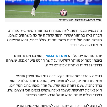
שריף כיוף שוער מכבי חיפה
|
מאור אלקסלסי
וזה בעניין מכבי חיפה. ליגה שבורחת במחזור חמישי ב-7 נקודות,
תברח ב-17 במחזור עשירי. חיפה שיחקה עד כה משחקים קשים,
שלושה מהם מול יריבות משמעותיות, כולל בדרבי, והיא הוציאה 2
מ-9 וכבשה שער בודד.
יותר מזה שדייגו פלורס
מתנדנד בכסאו
, הוא גם מנדנד אותו
בעצמו כשהוא מוותר לחלוטין על קשר הרכש פיטר אגבה, ששיחק
בדרבי 29 דקות ואתמול אפילו לא דקה.
כנראה שהרכב שמושתת בקישור על גוני נאור ואיתן אזולאי,
שחקנים נחמדים, אבל לא עוצמתיים, מתאים יותר לפלורס. הוא
צריך להבין, שעם רזומה כמו שלו, של עוזר מאמן ברוב המקרים,
הוא לא יכול להרשות לעצמו לא להשתמש בכלים הכי נוצצים שלו,
בפרטי בכלים אותם הביא מנהל הרכש ליאור רפאלוב.
לא רוצה להמר איך זה ייגמר, אבל לשלושת המאמנים הזרים