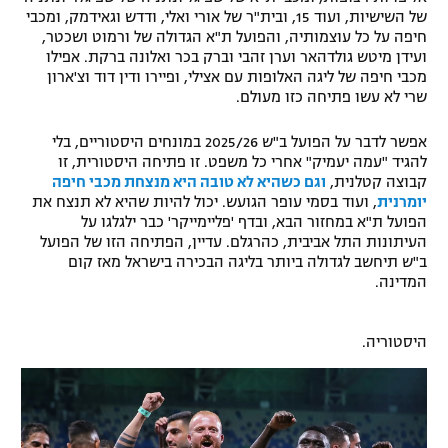
של השישיות, ועוד 15, ובית"ר של אורי ואלי, ודדש וגאידמק, ומכבי
רשיון להקרנה פומבית לבית עסק
חיפה על כל עוצמותיה, והפועל ת"א הגדולה של ורמוט ושכטר,
ועידן מיטש גולדהאר וערן זהבי וברק בכר ואלונה ברקת. אפילו
הצטרפות לחבילת הערוצים
מכבי חיפה של ליגה האלופות עם אצילי, ופיירו ודין דוד וצ'ארון
שרי לא עשו פתיחה כזו מעולם.
לוח דרושים – ג'ובנט
אפשר לדבר על הפועל ב"ש 2025/26 במונחים היסטוריים, בלי
להגיד "עמה יעמיק" אחרי כל משפט. זו פתיחה היסטורית, זו
תגיות
קבוצה קטלנית,
וגם כשהיא לא טובה היא מנצחת מכבי חיפה
יומרנית
, ועוד בסמי עופר הגועש. יכול להיות שהיא לא תנצח את
המגזין
הפועל ת"א במחזור הבא, ובדף 'פליימייקר' כבר ילגלגו על
העיתונות התל אביבית, כהרגלם. עדיין, הפתיחה הזו של הפועל
ב"ש תיחשב לגדולה ביותר בליגה הבכירה בישראל מאז קום
המדינה.
היסטוריה.