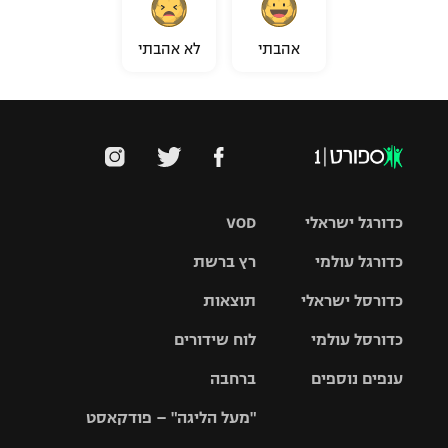
אהבתי
לא אהבתי
כדורגל ישראלי
VOD
כדורגל עולמי
רץ ברשת
ליגת העל
כדורסל ישראלי
תוצאות
ליגת
ליגה לאומית
האלופות
כדורסל עולמי
לוח שידורים
ליגת ווינר
סל
גביע הטוטו
ענפים נוספים
ברחבה
ליגה
NBA
אירופית
"מעל הליגה" – פודקאסט
ליגה לאומית
ליגיונרים
טניס
יורוליג
ליגה אנגלית