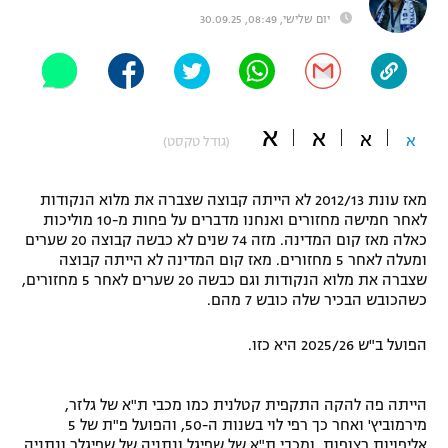
יום שלישי, 08:49, 30.09.25
"מחצית בשכונה" – פודקאסט
אופניים
ספורט מוטורי
משתתפים וזוכים בפרסים
א
א
כדורמים
א
א
(גודל טקסט)
תקנון משתתפים וזוכים בפרסים
טניס
פוטבול אמריקאי NFL
מאז עונת 2012/13 לא הייתה קבוצה שצברה את מלוא הנקודות
תקנון עבור פעילות אלקטרה
לאחר חמישה מחזורים ואנחנו מדברים על פחות מ-10 מוליכות
גיימינג E-Sports
בייסבול MLB
כאלה מאז קום המדינה. מזה 74 שנים לא כבשה קבוצה 20 שערים
תקנון עבור פעילות ספורט 1 – "מרלן"
ומעלה לאחר 5 מחזורים. מאז קום המדינה לא הייתה קבוצה
שצברה את מלוא הנקודות וגם כבשה 20 שערים לאחר 5 מחזורים,
ספורט אתגרי ואקסטרים
תנאי שימוש
כשהכובש הבכיר שלה כובש 7 מהם.
אומנויות לחימה
הפועל ב"ש 2025/26 היא כזו.
מדיניות פרטיות
גיימינג E-Sports
הייתה פה להקה התקפית קטלנית כמו מכבי ת"א של גלזר,
תקנון פעילות ספורט 1
מירמוביץ' ואחר כך רפי לוי בשנות ה-50, והפועל פ"ת של 5
אליפויות רצופות, ומכבי ת"א של שפיגל ונתניה של שפיגלר ונתניה