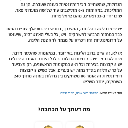
הגדולות, שהשתיים הכי דומיננטיות בעונה שעברה, הן גם
המוליכות. במקומות 6-8 מתייצבים עוד שלושה מועדוני פאר,
שזכו יחד ב-33 תארים, מהם 12 אליפויות.
יש שיגידו ליגה כהלכתה, ממש כך, בוודאי כש-80 אלף צופים הגיעו
כבר במחזור הרביעי למשחקים. ויש, כל בעלי האינטרסים, שיעוטו
על הדומיננטיות הזו ויכריזו על מגמה להקטנת הליגה.
אז לא, זה קיים ברוב הליגות באירופה, במקומות שהכסף מדבר.
ושם לא תמיד יש 5 קבוצות גדולות. 3 לכל היותר. העובדה שבליגה
יש 8 קבוצות בכירות וכל ה-8 במקומות הראשונים, רק מצביעה
על כך שהליגה בסדר גמור. יש פערים, אבל כשיש 8 קבוצות
דומיננטיות זה אומר 86 משחקים בין גדולות בעונה מתוך 240
משחקים, יותר משליש.
עוד באותו נושא:
הפועל באר שבע
,
מכבי חיפה
מה דעתך על הכתבה?