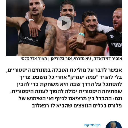
כדורסל נשים
נבחרת ישראל
יורוליג
ליגה ספרדית
טניס
VOD
מכבי תל אביב
מכבי חיפה
יורוקאפ
ליגה איטלקית
כדוריד
הפועל חולון
בית"ר ירושלים
רץ ברשת
ליגה צרפתית
כדורעף
הפועל ירושלים
מכבי תל אביב
ליגה הולנדית
שחייה
תוצאות
אופיר דוידזאדה, גיא מזרחי, אור בלוריאן
|
מאור אלקסלסי
דני אבדיה
הפועל תל אביב
ליגה טורקית
אפשר לדבר על מוליכת הטבלה במונחים היסטוריים,
ג'ודו
הפועל חיפה
בלי להגיד "עמה יעמיק" אחרי כל משפט. צריך
לוח שידורים
ליגה סינית
להסתכל על הדרך שבה היא משחקת כדי להבין
אגרוף
הפועל באר שבע
שפתיחה היסטורית יכולה להפוך לעונה היסטורית.
ליגה ברזילאית
ברחבה
וגם: ההבדל בין מרציאנו לכיוף ואי השימוש של
ספורט אולימפי
מכבי נתניה
פלורס בכלים הנוצצים שהביא לו רפאלוב
ליגות נוספות
UFC
"מעל הליגה" – פודקאסט
בני יהודה
רון עמיקם
היאבקות WWE