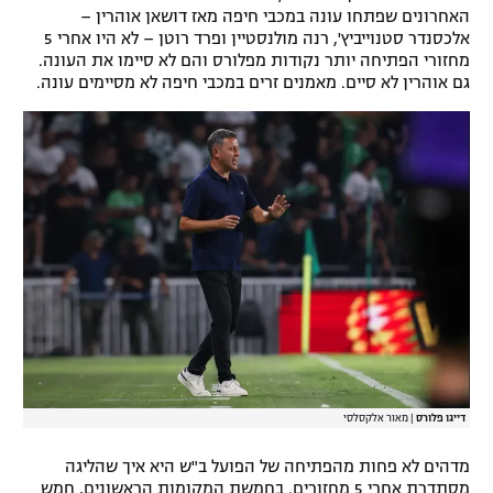
האחרונים שפתחו עונה במכבי חיפה מאז דושאן אוהרין –
אלכסנדר סטנוייביץ', רנה מולנסטיין ופרד רוטן – לא היו אחרי 5
מחזורי הפתיחה יותר נקודות מפלורס והם לא סיימו את העונה.
גם אוהרין לא סיים. מאמנים זרים במכבי חיפה לא מסיימים עונה.
דייגו פלורס
|
מאור אלקסלסי
מדהים לא פחות מהפתיחה של הפועל ב"ש היא איך שהליגה
מסתדרת אחרי 5 מחזורים. בחמשת המקומות הראשונים, חמש