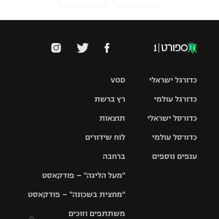
כדורגל ישראלי
VOD
כדורגל עולמי
רץ ברשת
ליגת העל
כדורסל ישראלי
תוצאות
ליגת
ליגה לאומית
האלופות
כדורסל עולמי
לוח שידורים
ליגת ווינר
סל
גביע הטוטו
ענפים נוספים
ברחבה
ליגה
NBA
אירופית
"מעל הליגה" – פודקאסט
ליגה לאומית
ליגיונרים
טניס
יורוליג
ליגה אנגלית
"מחצית בשכונה" – פודקאסט
כדורסל נשים
גביע המדינה
כדוריד
יורוקאפ
ליגה גרמנית
משתתפים וזוכים