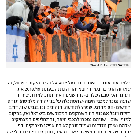
אוהדי בני יהודה
|
אדריאן הרבשטיין
חלפה עוד עונה – ושוב נבנה סגל צנוע על בסיס מיקור חוץ זול, רק
שאז זה התחבר בטירוף ובני יהודה נתנה בעונת 2018/19 את
העונה הכי טובה שלה ב-15 השנים האחרונות, למרות שירדן
שועה נמכר למכבי חיפה (שהסתכלה על בני יהודה מלמטה) תוך 3
חודשים (!!!) מהרגע שפרץ לתודעה. הזהובים זכו בגביע שני, דולב
חזיזה ויובל אשכנזי היו השחקנים המבוקשים בישראל ואז, במקום
למנף, שוב – שניהם נמכרו למכבי חיפה, והתחליפים המצחיקים
שלהם (איתן וולבלום ועמית זנטי) לא היו אפילו מצחיקים. בני
יהודה של אברמוב המשיכה לאבד נכסים, ותוך שנתיים ירדה לליגה