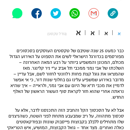
"מחצית בשכונה" – פודקאסט
אופניים
ספורט מוטורי
משתתפים וזוכים בפרסים
א
א
א
א
(גודל טקסט)
כדורמים
תקנון משתתפים וזוכים בפרסים
טניס
כבר כמעט 25 שנה שטיבם של טקסטים העוסקים בסכסוכים
פוטבול אמריקאי NFL
מפורסמים בכדורגל הישראלי לשים את הספוט על האירוע הגדול
תקנון עבור פעילות אלקטרה
מכולם, המכונן והמשפיע ביותר על רבע המאה האחרונה –
גיימינג E-Sports
בייסבול MLB
השלכתו של אבי נמני ממכבי תל אביב ע"י ניר קלינגר. מאז
תקנון עבור פעילות ספורט 1 – "מרלן"
שהמציאו את גוגל קצת פחות רלוונטי לחזור לשם, אבל עדיין –
מדובר באירוע שמשפיע עלינו גם בחלוף שנות דור, כי אי אפשר
ספורט אתגרי ואקסטרים
לדמיין את מכבי ת"א של היום עם אבי נמני, ולראייה – איך שהיא
תנאי שימוש
נראתה אחרי שהוא חזר לקראת סוף העשור הראשון של האלף
אומנויות לחימה
החדש.
מדיניות פרטיות
גיימינג E-Sports
אבל לא על הסכסוך הקל והחביב הזה התכנסנו לדבר, אלא על
סכסוך מתהווה, על ריב שמבעבע מתחת לפני השטח, כשהניצנים
שלו מתחילים ללבלב בקבוצות פייסבוק שונות ובפודקאסטים
תקנון פעילות ספורט 1
כאלה ואחרים. מצד אחד – גואל הקבוצות, המושיע, איש הטריאקי