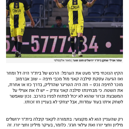
עומר אצילי שחקן בית"ר ירושלים חוגג שער
|
מאור אלקסלסי
הקיץ הנוכחי פיזר מעט את הערפל: הרכש של בית"ר היה דל ומוזר
ואז הגיעה עסקת סילבה קאני מול מכבי חיפה – שוב אברמוב
מוכר לחיפה נכס – וזה היה הטריגר שהדליק, בדרך כזו או אחרת,
את השטח. כי מבחינתו סילבה קאני צודק – יש לו את אצילי על
המשבצת וברור שהוא לא יכול לפתוח לפניו בהרכב. נכון שאפשר
לשחק איתו בעוד עמדות, אבל יצחקי לא בעניין וזו זכותו.
רק שהעניין הוא לא מקצועי: בתמורה לקאני קיבלה בית"ר ירושלים
מיליון וחצי יורו ואת עילאי חג'ג'. כלומר, בעיקר מיליון וחצי יורו. זה