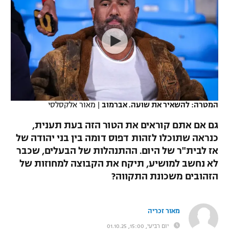
כדורסל נשים
נבחרת ישראל
יורוליג
ליגה ספרדית
טניס
VOD
מכבי תל אביב
מכבי חיפה
יורוקאפ
ליגה איטלקית
כדוריד
הפועל חולון
בית"ר ירושלים
רץ ברשת
ליגה צרפתית
כדורעף
הפועל ירושלים
מכבי תל אביב
ליגה הולנדית
שחייה
תוצאות
המטרה: להשאיר את שועה. אברמוב
|
מאור אלקסלסי
דני אבדיה
הפועל תל אביב
ליגה טורקית
גם אם אתם קוראים את הטור הזה בעת תענית,
ג'ודו
הפועל חיפה
כנראה שתוכלו לזהות דפוס דומה בין בני יהודה של
לוח שידורים
ליגה סינית
אז לבית"ר של היום. ההתנהלות של הבעלים, שכבר
אגרוף
הפועל באר שבע
לא נחשב למושיע, תיקח את הקבוצה למחוזות של
ליגה ברזילאית
ברחבה
הזהובים משכונת התקווה?
ספורט אולימפי
מכבי נתניה
ליגות נוספות
UFC
"מעל הליגה" – פודקאסט
בני יהודה
מאור זכריה
היאבקות WWE
יום רביעי, 15:00, 01.10.25