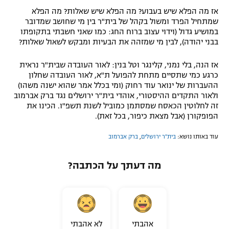
אז מה הפלא שיש בעבוע? מה הפלא שיש שאלות? מה הפלא
שמתחיל הפרד ומשול בקהל של בית"ר בין מי שחושב שמדובר
במושיע גדול (וידוי עצוב ברוח החג: כמו שאני חשבתי בתקופתו
בבני יהודה), לבין מי שמזהה את הבעיות ומבקש לשאול שאלות?
אז הנה, בלי נמני, קלינגר וטל בנין: לאור העובדה שבית"ר נראית
כרגע כמי שתסיים מתחת להפועל ת"א, לאור העובדה שחלון
ההעברות של ינואר עוד רחוק (ומי בכלל אמר שהוא ישנה משהו)
ולאור התקדים ההיסטורי, אוהדי בית"ר ירושלים נגד ברק אברמוב
זה לחלוטין הכאסח שמסתמן כמוביל לשנת תשפ"ו. הכינו את
הפופקורן (אבל מצאת כיפור, בכל זאת).
עוד באותו נושא:
בית"ר ירושלים
,
ברק אברמוב
מה דעתך על הכתבה?
אהבתי
לא אהבתי