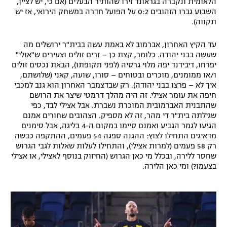
הלאומית ונקברה בגראונד זירו שהותיר הבעלים (אם כי, יש לציין,
השבוע גברו הזהובים 0:2 על הפועל חדרה במשחק הירואי, אז יש
תקווה).
עד הקיץ האחרון, אברמוב לא באמת עשה בבית"ר ירושלים מה
שעשה בבני יהודה. כלומר, קצת כן – זרים זולים וצעירים ש"אולי"
יפרחו, דיבידנד יפה מלוי גרסיה (לפני תקופתו), הבאת נכסים זולים
ו/או ממומנים, מוכרים ובטוחים – סורו, שועה, קאני (שלושתם,
איך לא – פרצו בבני יהודה). רק שבדצמבר האחרון הוא גנב למכבי
חיפה את עומר אצילי. זה היה מהלך דרמטי שיצר את הרושם
שהתבנית האברמובית המוכרת נשברת. אבל אצילי לבד, כפי
שגילתה בית"ר די מהר, זה לא מספיק. הצהובים שחורים אמנם
הגיעו לגמר הגביע ואמנם סיימו במקום ה-4 בליגה, אבל סימנים
מדאיגים התחילו לצוץ: ההגנה ספגה 54 פעמים, ההתקפה כבשה
רק 58 פעמים (למרות אצילי), והתחילו לעלות שאלות לגבי הגרוש
שחסר ללירה, ובכלל מי כאן הגרוש (החיזוק בנוסף לאצילי, או אצילי
בצעמו?) ומי כאן הלירה.