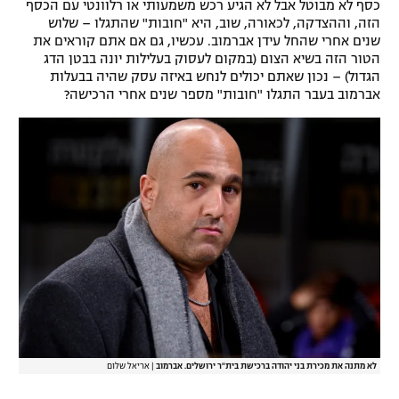
כסף לא מבוטל אבל לא הגיע רכש משמעותי או רלוונטי עם הכסף
הזה, וההצדקה, לכאורה, שוב, היא "חובות" שהתגלו – שלוש
שנים אחרי שהחל עידן אברמוב. עכשיו, גם אם אתם קוראים את
הטור הזה בשיא הצום (במקום לעסוק בעלילות יונה בבטן הדג
הגדול) – נכון שאתם יכולים לנחש באיזה עסק שהיה בבעלות
אברמוב בעבר התגלו "חובות" מספר שנים אחרי הרכישה?
לא מתנה את מכירת בני יהודה ברכישת בית"ר ירושלים. אברמוב
|
אריאל שלום