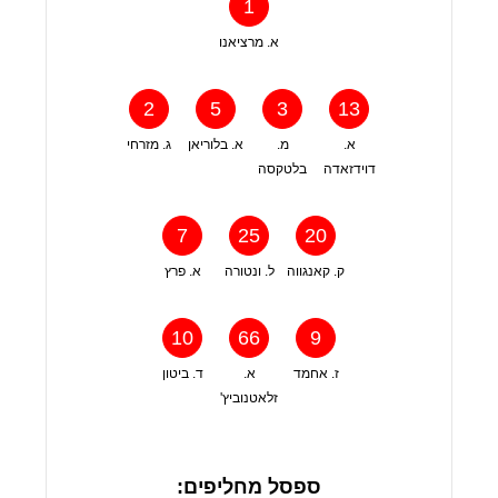
1
א. מרציאנו
2
5
3
13
א.
מ.
א. בלוריאן
ג. מזרחי
דוידזאדה
בלטקסה
7
25
20
ק. קאנגווה
ל. ונטורה
א. פרץ
10
66
9
ז. אחמד
א.
ד. ביטון
זלאטנוביץ'
ספסל מחליפים: