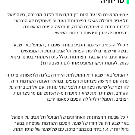
טריוויה
* 113 מפגשים היו עד היום בין הקבוצות בליגה הבכירה, כשהפועל
תל אביב מובילה 37:45 בניצחונות ועוד 31 משחקים לא הוכרעו.
למרות כמות המשחקים הרבה, זו תהיה הפעם הראשונה
בהיסטוריה שהן נפגשות במחזור השישי.
* כולל ה-1:5 בחצי גמר הגביע בעונה שעברה, הפועל באר שבע
כבשה 18 שערים לרשת הפועל תל אביב בחמשת המפגשים
האחרונים. היו ארבעה ניצחונות, כולל 0:6 היסטורי בטרנר בינואר
2023, לעומת תיקו מאופס אחד (גם הוא בטרנר).
* הפועל באר שבע היא המושלמת היחידה בליגה ולראשונה פתחה
עונה עם חמישה ניצחונות רצופים. במהלך העונה הקודמת היה
לה רצף של שישה ניצחונות ולפני שתי עונות, עם אליניב ברדה על
הקווים, השוותה את שיא המועדון מ-2016/17 עם 10 ניצחונות
רצופים. הסמל יקלקל לה הפעם כמאמן יריב?
* כל שבעת הניצחונות האחרונים של הפועל תל אביב על הפועל
באר שבע היו על חודו של שער. הפעם הקודמת שניצחה בפער
גדול יותר: 1:4 ביתי בנובמבר 2012, עם שלושער של טוטו תמוז.