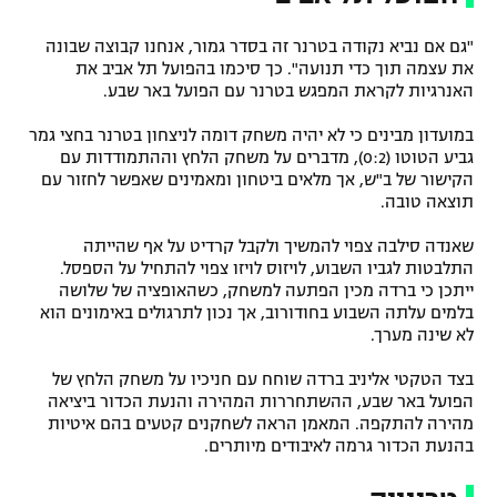
"גם אם נביא נקודה בטרנר זה בסדר גמור, אנחנו קבוצה שבונה
את עצמה תוך כדי תנועה". כך סיכמו בהפועל תל אביב את
האנרגיות לקראת המפגש בטרנר עם הפועל באר שבע.
במועדון מבינים כי לא יהיה משחק דומה לניצחון בטרנר בחצי גמר
גביע הטוטו (0:2), מדברים על משחק הלחץ וההתמודדות עם
הקישור של ב"ש, אך מלאים ביטחון ומאמינים שאפשר לחזור עם
תוצאה טובה.
שאנדה סילבה צפוי להמשיך ולקבל קרדיט על אף שהייתה
התלבטות לגביו השבוע, לויזוס לויזו צפוי להתחיל על הספסל.
ייתכן כי ברדה מכין הפתעה למשחק, כשהאופציה של שלושה
בלמים עלתה השבוע בחודורוב, אך נכון לתרגולים באימונים הוא
לא שינה מערך.
בצד הטקטי אליניב ברדה שוחח עם חניכיו על משחק הלחץ של
הפועל באר שבע, ההשתחררות המהירה והנעת הכדור ביציאה
מהירה להתקפה. המאמן הראה לשחקנים קטעים בהם איטיות
בהנעת הכדור גרמה לאיבודים מיותרים.