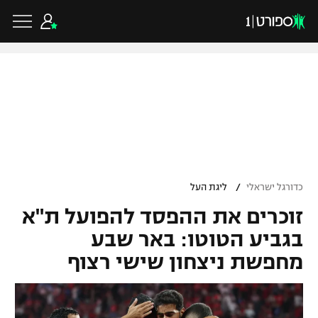
כדורגל ישראלי
ליגת העל
כדורגל עולמי
/
כדורגל ישראלי
ליגת העל
ליגה לאומית
זוכרים את ההפסד להפועל ת"א
ליגת האלופות
כדורסל ישראלי
גביע הטוטו
בגביע הטוטו: באר שבע
ליגה אירופית
מחפשת ניצחון שישי רצוף
ליגת ווינר סל
ליגיונרים
כדורסל עולמי
ליגה אנגלית
ליגה לאומית
גביע המדינה
NBA
ליגה גרמנית
ענפים נוספים