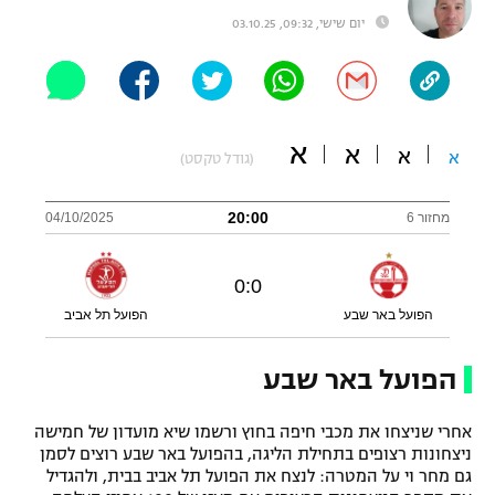
יום שישי, 09:32, 03.10.25
"מחצית בשכונה" – פודקאסט
אופניים
ספורט מוטורי
משתתפים וזוכים בפרסים
א
א
כדורמים
א
א
(גודל טקסט)
תקנון משתתפים וזוכים בפרסים
טניס
פוטבול אמריקאי NFL
20:00
מחזור 6
04/10/2025
תקנון עבור פעילות אלקטרה
גיימינג E-Sports
בייסבול MLB
תקנון עבור פעילות ספורט 1 – "מרלן"
0
:
0
ספורט אתגרי ואקסטרים
הפועל באר שבע
הפועל תל אביב
תנאי שימוש
אומנויות לחימה
הפועל באר שבע
מדיניות פרטיות
גיימינג E-Sports
אחרי שניצחו את מכבי חיפה בחוץ ורשמו שיא מועדון של חמישה
ניצחונות רצופים בתחילת הליגה, בהפועל באר שבע רוצים לסמן
תקנון פעילות ספורט 1
גם מחר וי על המטרה: לנצח את הפועל תל אביב בבית, ולהגדיל