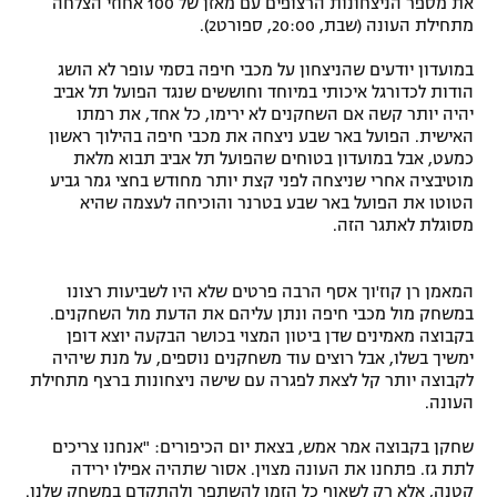
את מספר הניצחונות הרצופים עם מאזן של 100 אחוזי הצלחה
מתחילת העונה (שבת, 20:00, ספורט2).
רשיון להקרנה פומבית לבית עסק
במועדון יודעים שהניצחון על מכבי חיפה בסמי עופר לא הושג
הצטרפות לחבילת הערוצים
הודות לכדורגל איכותי במיוחד וחוששים שנגד הפועל תל אביב
יהיה יותר קשה אם השחקנים לא ירימו, כל אחד, את רמתו
לוח דרושים – ג'ובנט
האישית. הפועל באר שבע ניצחה את מכבי חיפה בהילוך ראשון
כמעט, אבל במועדון בטוחים שהפועל תל אביב תבוא מלאת
מוטיבציה אחרי שניצחה לפני קצת יותר מחודש בחצי גמר גביע
תגיות
הטוטו את הפועל באר שבע בטרנר והוכיחה לעצמה שהיא
מסוגלת לאתגר הזה.
המגזין
המאמן רן קוז'וך אסף הרבה פרטים שלא היו לשביעות רצונו
במשחק מול מכבי חיפה ונתן עליהם את הדעת מול השחקנים.
בקבוצה מאמינים שדן ביטון המצוי בכושר הבקעה יוצא דופן
ימשיך בשלו, אבל רוצים עוד משחקנים נוספים, על מנת שיהיה
לקבוצה יותר קל לצאת לפגרה עם שישה ניצחונות ברצף מתחילת
העונה.
שחקן בקבוצה אמר אמש, בצאת יום הכיפורים: "אנחנו צריכים
לתת גז. פתחנו את העונה מצוין. אסור שתהיה אפילו ירידה
קטנה, אלא רק לשאוף כל הזמן להשתפר ולהתקדם במשחק שלנו.