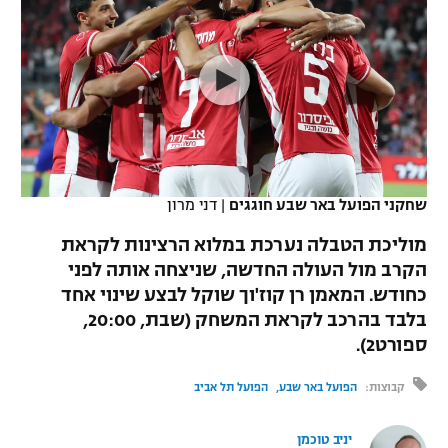
כדורסל נשים
נבחרת ישראל
יורוליג
ליגה ספרדית
טניס
VOD
מכבי תל אביב
מכבי חיפה
יורוקאפ
ליגה איטלקית
כדוריד
הפועל חולון
בית"ר ירושלים
רץ ברשת
ליגה צרפתית
כדורעף
הפועל ירושלים
מכבי תל אביב
ליגה הולנדית
שחייה
תוצאות
שחקני הפועל באר שבע חוגגים
|
דני מרון
דני אבדיה
הפועל תל אביב
ליגה טורקית
מוליכת הטבלה נערכת במלוא הרצינות לקראת
ג'ודו
הפועל חיפה
הקרב מול העולה החדשה, שניצחה אותה לפני
לוח שידורים
ליגה סינית
כחודש. המאמן רן קוז'וך שוקל לבצע שינוי אחד
אגרוף
הפועל באר שבע
בלבד בהרכב לקראת המשחק (שבת, 20:00,
ליגה ברזילאית
ברחבה
ספורט2).
ספורט אולימפי
מכבי נתניה
ליגות נוספות
קבוצות:
הפועל באר שבע
הפועל תל אביב
UFC
"מעל הליגה" – פודקאסט
בני יהודה
יניב טוכמן
היאבקות WWE