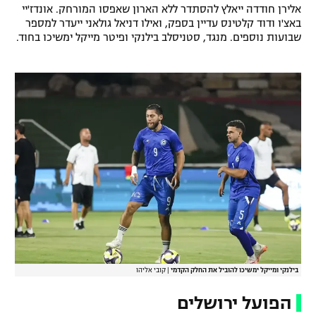
אלירן חודדה ייאלץ להסתדר ללא הארון שאפסו המורחק. אונדז'יי
רשיון להקרנה פומבית לבית עסק
באצ'ו ודוד קלטינס עדיין בספק, ואילו דניאל גולאני ייעדר למספר
שבועות נוספים. מנגד, סטניסלב בילנקי ופיטר מייקל ימשיכו בחוד.
הצטרפות לחבילת הערוצים
לוח דרושים – ג'ובנט
תגיות
המגזין
בילנקי ומייקל ימשיכו להוביל את החלק הקדמי
|
קובי אליהו
הפועל ירושלים