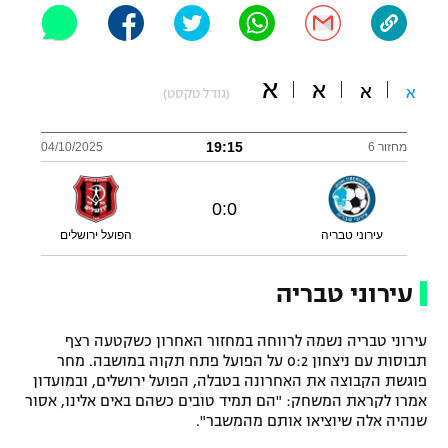
"מחצית בשכונה" – פודקאסט
אופניים
א
א
ספורט מוטורי
א
א
משתתפים וזוכים בפרסים
(גודל טקסט)
כדורמים
19:15
מחזור 6
04/10/2025
תקנון משתתפים וזוכים בפרסים
טניס
פוטבול אמריקאי NFL
תקנון עבור פעילות אלקטרה
0
:
0
גיימינג E-Sports
בייסבול MLB
עירוני טבריה
הפועל ירושלים
תקנון עבור פעילות ספורט 1 – "מרלן"
ספורט אתגרי ואקסטרים
עירוני טבריה
תנאי שימוש
אומנויות לחימה
עירוני טבריה נשמה לרווחה במחזור האחרון כשקטעה רצף
תבוסות עם ניצחון 0:2 על הפועל פתח תקוה במושבה. מחר
מדיניות פרטיות
גיימינג E-Sports
פוגשת הקבוצה את האחרונה בטבלה, הפועל ירושלים, ובמועדון
אמרו לקראת המשחק: "הם תמיד טובים כשהם באים אלינו, אסור
שנהיה אלה שיוציאו אותם מהמשבר".
תקנון פעילות ספורט 1