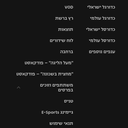
כדורגל ישראלי
VOD
כדורגל עולמי
רץ ברשת
ליגת העל
כדורסל ישראלי
תוצאות
ליגת
ליגה לאומית
האלופות
כדורסל עולמי
לוח שידורים
ליגת ווינר
סל
גביע הטוטו
ענפים נוספים
ברחבה
ליגה
NBA
אירופית
"מעל הליגה" – פודקאסט
ליגה לאומית
ליגיונרים
טניס
יורוליג
ליגה אנגלית
"מחצית בשכונה" – פודקאסט
כדורסל נשים
גביע המדינה
כדוריד
יורוקאפ
ליגה גרמנית
משתתפים וזוכים
בפרסים
מכבי תל
נבחרת
כדורעף
אביב
ישראל
ליגה
טניס
ספרדית
תקנון משתתפים
שחייה
הפועל חולון
מכבי חיפה
וזוכים בפרסים
גיימינג E-Sports
ליגה
איטלקית
ג'ודו
הפועל
בית"ר
תנאי שימוש
תקנון עבור פעילות
ירושלים